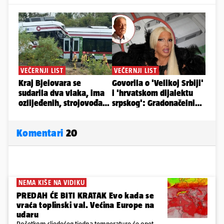
Komentari
20
NEMA KIŠE NA VIDIKU
PREDAH ĆE BITI KRATAK Evo kada se
vraća toplinski val. Većina Europe na
udaru
Početkom sljedećeg tjedna temperature će opet