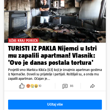
UŽAS KRAJ POREČA
TURISTI IZ PAKLA Nijemci u Istri
mu zapalili apartman! Vlasnik:
'Ovo je danas postala tortura'
Posjetili smo Markicu Kikića (63) koji je iznajmio apartman gostima
iz Njemačke. Doveli su prijatelje i partijali. Roštiljali su, a onda mu
zapalili apartman. Očajan je...
10
86
Učitaj više