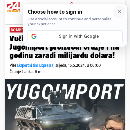
PRIJAVA
News
Komentari
20
BOMBE, PUŠKE, NAGAZNE MINE...
PLUS+
Vučićeva tajna 'fabrika para':
Jugoimport proizvodi oružje i na
godinu zaradi milijardu dolara!
Piše
Ekspertni tim Expressa
,
srijeda, 15.5.2024. u 06:00
Čitanje članka: 6 min