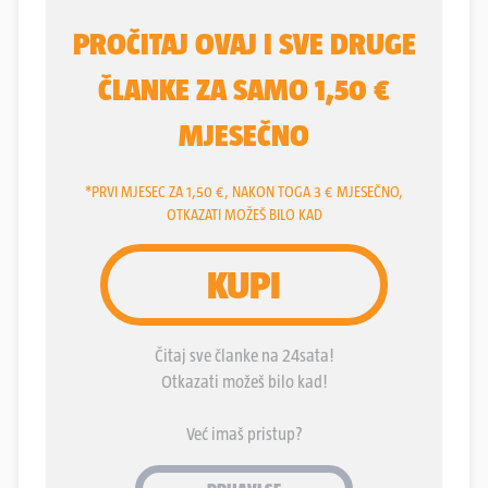
državni trgovac oružjem, jedna od ključnih poluga
utjecaja
Aleksandra Vučića
, firma
Jugoimport
,
čuveni SDPR. Kako je oružje i politička roba,
dilovima s oružjem Vučić sebi otvara mnoga vrata u
svijetu.