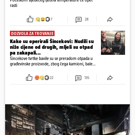
rasti
7
28
DOZVOLA ZA TROVANJE
Kako su operirali Šincekovi: Nudili su
niže cijene od drugih, mljeli su otpad
pa zakapali...
Šincekove tvrtke bavile su se preradom otpada u
građevinske proizvode, zbog čega kamioni, bale
plastike i samljeveni materijal dugo nisu izazivali
sumnju
22
135