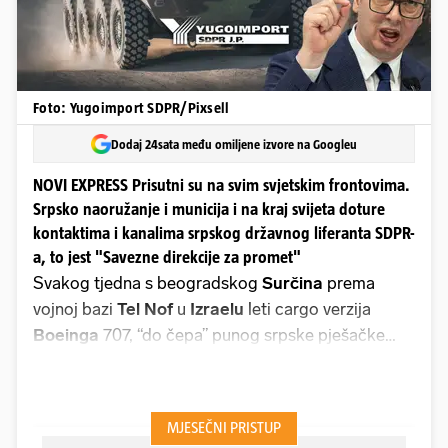
Foto: Yugoimport SDPR/Pixsell
Dodaj 24sata među omiljene izvore na Googleu
NOVI EXPRESS Prisutni su na svim svjetskim frontovima.
Srpsko naoružanje i municija i na kraj svijeta doture
kontaktima i kanalima srpskog državnog liferanta SDPR-
a, to jest "Savezne direkcije za promet"
Svakog tjedna s beogradskog
Surčina
prema
vojnoj bazi
Tel Nof
u
Izraelu
leti cargo verzija
Boeinga
707, “do čepa” punog srpske pješačke
municije iz tvornice streljiva užičkog
Prvog
partizana
. Samo prošle godine
Srbija
je u
Izrael
eksportirala streljiva vrijednog više od 15 milijuna
eura, a glavni liferant akvizicije je najveći balkanski