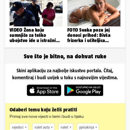
VIDEO Žena koju
FOTO Svaka poza joj
sumnjiče za teško
donosi prihod: Bivša
ubojstvo ide u istražni
frizerka i učiteljica
zatvor. Prijeti joj 40
oblinama je zapalila
godina!
Instagram
Sve što je bitno, na dohvat ruke
Skini aplikaciju za najbolje iskustvo portala. Čitaj,
komentiraj i budi uvijek u toku s najnovijim vijestima.
Odaberi temu koju želiš pratiti
Primaj sve nove vijesti o temi i budi u tijeku
svjedoci
nalet auta
nalet
pješakinja