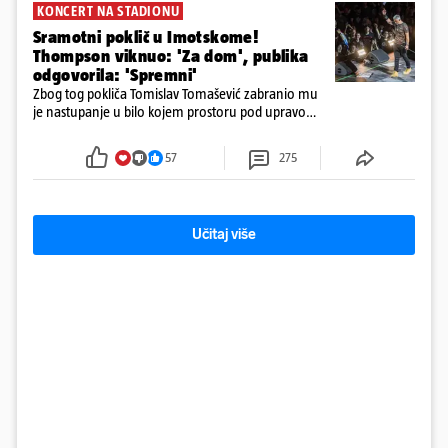
KONCERT NA STADIONU
Sramotni poklič u Imotskome!
Thompson viknuo: 'Za dom', publika
odgovorila: 'Spremni'
Zbog tog pokliča Tomislav Tomašević zabranio mu
je nastupanje u bilo kojem prostoru pod upravom
Grada Zagreba..
57
275
Učitaj više