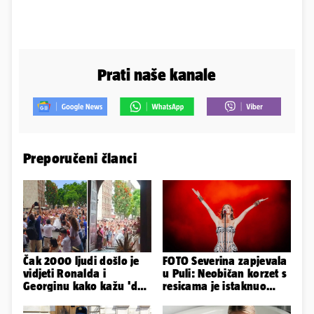
Prati naše kanale
Preporučeni članci
Čak 2000 ljudi došlo je
FOTO Severina zapjevala
vidjeti Ronalda i
u Puli: Neobičan korzet s
Georginu kako kažu 'da'.
resicama je istaknuo
A kad ono - Fabio i
njezine vitke noge...
Nicole!