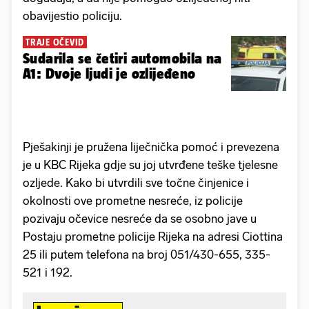
obavijestio policiju.
TRAJE OČEVID
Sudarila se četiri automobila na
A1: Dvoje ljudi je ozlijeđeno
Pješakinji je pružena liječnička pomoć i prevezena
je u KBC Rijeka gdje su joj utvrđene teške tjelesne
ozljede. Kako bi utvrdili sve točne činjenice i
okolnosti ove prometne nesreće, iz policije
pozivaju očevice nesreće da se osobno jave u
Postaju prometne policije Rijeka na adresi Ciottina
25 ili putem telefona na broj 051/430-655, 335-
521 i 192.