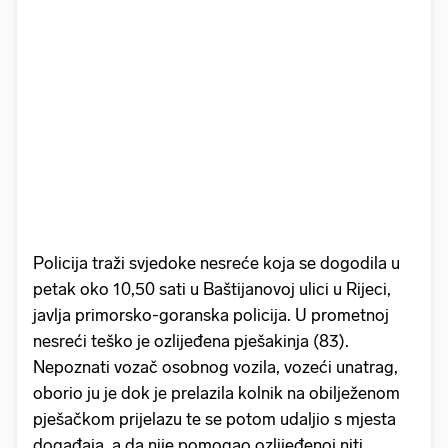
Policija traži svjedoke nesreće koja se dogodila u
petak oko 10,50 sati u Baštijanovoj ulici u Rijeci,
javlja primorsko-goranska policija. U prometnoj
nesreći teško je ozlijeđena pješakinja (83).
Nepoznati vozač osobnog vozila, vozeći unatrag,
oborio ju je dok je prelazila kolnik na obilježenom
pješačkom prijelazu te se potom udaljio s mjesta
događaja, a da nije pomogao ozlijeđenoj niti