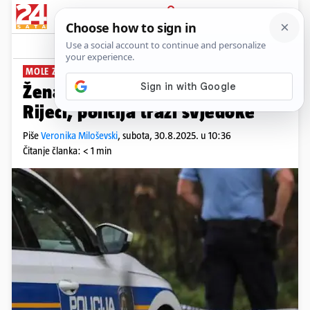
PRIJAVA
News
Komentari
1
MOLE ZA POMOĆ
Žena ozlijeđena u naletu auta u
Rijeci, policija traži svjedoke
Piše
Veronika Miloševski
,
subota, 30.8.2025. u 10:36
Čitanje članka: < 1 min