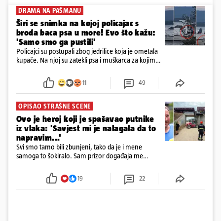
DRAMA NA PAŠMANU
Širi se snimka na kojoj policajac s
broda baca psa u more! Evo što kažu:
'Samo smo ga pustili'
Policajci su postupali zbog jedrilice koja je ometala
kupače. Na njoj su zatekli psa i muškarca za kojim
se od ranije trage. Muškarac je pružao otpor te su
ga uhitili, a psa je preuzeo komunalni redar
11
49
OPISAO STRAŠNE SCENE
Ovo je heroj koji je spašavao putnike
iz vlaka: 'Savjest mi je nalagala da to
napravim...'
Svi smo tamo bili zbunjeni, tako da je i mene
samoga to šokiralo. Sam prizor događaja me
šokirao kada sam vidio, rekao je Božidar Zrinski
19
22