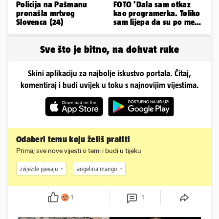
Policija na Pašmanu
FOTO 'Dala sam otkaz
pronašla mrtvog
kao programerka. Toliko
Slovenca (24)
sam lijepa da su po meni
napravili lutku'
Sve što je bitno, na dohvat ruke
Skini aplikaciju za najbolje iskustvo portala. Čitaj,
komentiraj i budi uvijek u toku s najnovijim vijestima.
Odaberi temu koju želiš pratiti
Primaj sve nove vijesti o temi i budi u tijeku
zvijezde pjevaju
angelina mango
1
1