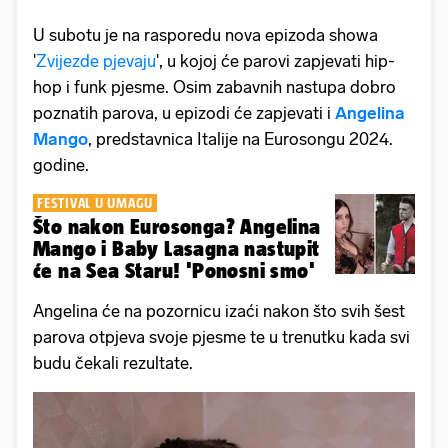
U subotu je na rasporedu nova epizoda showa
'
Zvijezde pjevaju
', u kojoj će parovi zapjevati hip-
hop i funk pjesme. Osim zabavnih nastupa dobro
poznatih parova, u epizodi će zapjevati i
Angelina
Mango
, predstavnica Italije na Eurosongu 2024.
godine.
FESTIVAL U UMAGU
Što nakon Eurosonga? Angelina
Mango i Baby Lasagna nastupit
će na Sea Staru! 'Ponosni smo'
Angelina će na pozornicu izaći nakon što svih šest
parova otpjeva svoje pjesme te u trenutku kada svi
budu čekali rezultate.