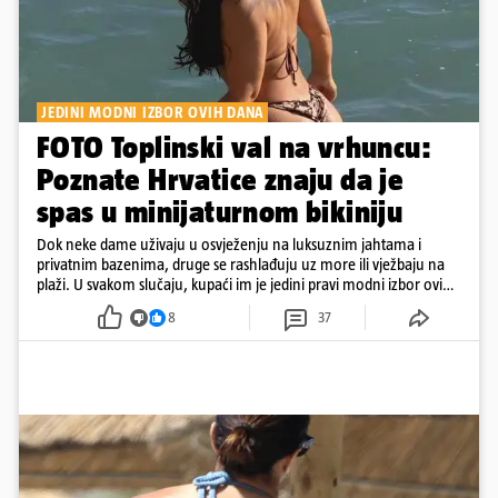
JEDINI MODNI IZBOR OVIH DANA
FOTO Toplinski val na vrhuncu:
Poznate Hrvatice znaju da je
spas u minijaturnom bikiniju
Dok neke dame uživaju u osvježenju na luksuznim jahtama i
privatnim bazenima, druge se rashlađuju uz more ili vježbaju na
plaži. U svakom slučaju, kupaći im je jedini pravi modni izbor ovih
dana
8
37