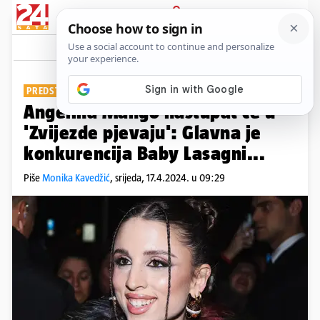
PRIJAVA
Show
Komentari
1
PREDSTAVNICA ITALIJE NA EUROSONGU
Angelina Mango nastupat će u
'Zvijezde pjevaju': Glavna je
konkurencija Baby Lasagni...
Piše
Monika Kavedžić
,
srijeda, 17.4.2024. u 09:29