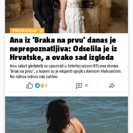
'PREPOLOVILA' SE
Ana iz 'Braka na prvu' danas je
neprepoznatljiva: Odselila je iz
Hrvatske, a ovako sad izgleda
Anu Jakuš gledatelji su upoznali u četvrtoj sezoni RTL-ova showa
'Brak na prvu', u kojem su je eksperti spojili s Alenom Vlahovićem.
No njihov odnos nije zaživio
3
10