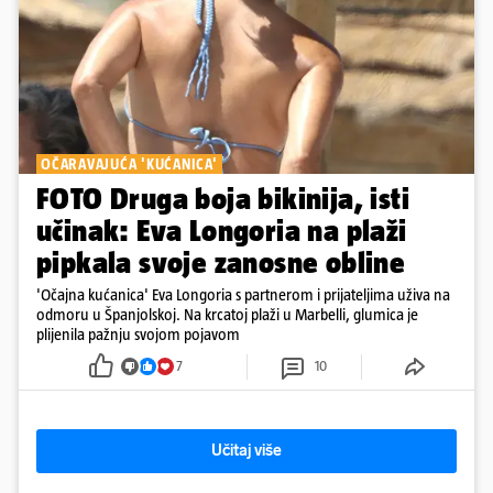
OČARAVAJUĆA 'KUĆANICA'
FOTO Druga boja bikinija, isti
učinak: Eva Longoria na plaži
pipkala svoje zanosne obline
'Očajna kućanica' Eva Longoria s partnerom i prijateljima uživa na
odmoru u Španjolskoj. Na krcatoj plaži u Marbelli, glumica je
plijenila pažnju svojom pojavom
7
10
Učitaj više