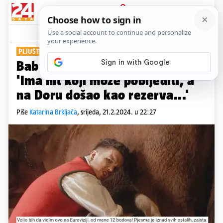
PRIJAVA
Show
Komentari
34
PLJUŠTE KOMPLIMENTI
Baby Lasagna apsolutni favorit!
'Ima hit koji može pobijediti, a
na Doru došao kao rezerva...'
Piše
Katarina Brkljača
,
srijeda, 21.2.2024. u 22:27