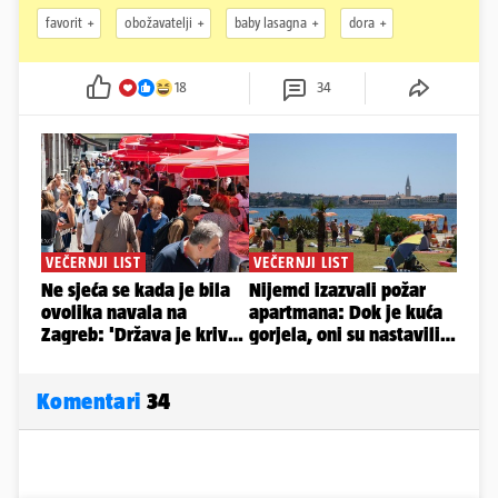
favorit
obožavatelji
baby lasagna
dora
18
34
Komentari
34