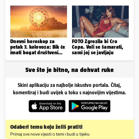
Ramljaka
kako je izgledalo
vjenčanje...
Dnevni horoskop za
FOTO Zgrozila bi Cro
petak 7. kolovoza: Bik će
Copa. Voli se šamarati,
imati bogat društveni
sami joj se javljaju
život, Rak se žrtvuje
Sve što je bitno, na dohvat ruke
Skini aplikaciju za najbolje iskustvo portala. Čitaj,
komentiraj i budi uvijek u toku s najnovijim vijestima.
Odaberi temu koju želiš pratiti
Primaj sve nove vijesti o temi i budi u tijeku