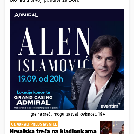
bio niti u prvoj 'postavi' za Doru.
Igre na sreću mogu izazvati ovisnost. 18+
ODABRALI PREDSTAVNIKE
Hrvatska treća na kladionicama