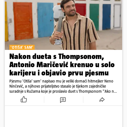
'OTIŠA' SAM'
Nakon dueta s Thompsonom,
Antonio Maričević krenuo u solo
karijeru i objavio prvu pjesmu
Pjesmu 'Otiša' sam' napisao mu je veliki domaći hitmejker Neno
Ninčević, a njihovo prijateljstvo stasalo je tijekom zajedničke
suradnje s Ružama koje je proslavio duet s Thompsonom "Ako ne
znaš što je bilo"