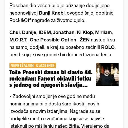
Poseban dio večeri bilo je priznanje dodijeljeno
neponovljivoj
Dunji Knebl
, ovogodišnjoj dobitnici
Rock&Off nagrade za životno djelo.
Chui
,
Dunije
,
IDEM
,
Jonathan
,
Ki Klop
,
Miriiam
,
M.O.R.T.
,
One Possible Option
i
ŽEN
nastupili su
na samoj dodjeli, a kraj su posebno začinili
ROLO
,
bend koji je ove godine bio koncert iznenađenja.
NEPREŽALJENI GLAZBENIK
Toše Proeski danas bi slavio 44.
rođendan: Fanovi objavili fotku
s jednog od njegovih slavlja...
- Zadovoljni smo jer je ove godine među
nominiranima bilo dosta šarolikosti i novih
izvođača s novim izdanjima. Nagrade su se
podijelile među izvođačima koji su se najviše
istaknuli po mišljenju našeg žirija. Vjerujemo da