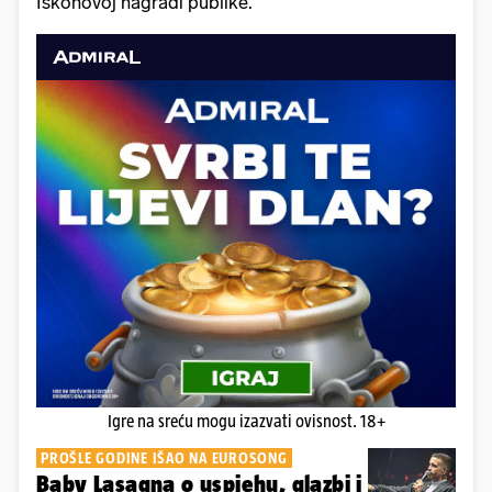
Iskonovoj nagradi publike.
Igre na sreću mogu izazvati ovisnost. 18+
PROŠLE GODINE IŠAO NA EUROSONG
Baby Lasagna o uspjehu, glazbi i