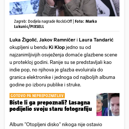
Zagreb: Dodjela nagrade Rock&Off |
Foto: Marko
Lukunic/PIXSELL
Luka Žigolić
,
Jakov Ramničer
i
Laura Tandarić
okupljeni u bendu
Ki Klop
jedno su od
najzanimljivijih osvježenja domaće glazbene scene
u protekloj godini. Ranije su se predstavljali kao
indie pop, no njihova je glazba evoluirala do
granica elektronike i jednoga od najboljih albuma
godine po izboru publike i struke.
GOTOVO PA NEPREPOZNATLJIV
Biste li ga prepoznali? Lasagna
podijelio svoju staru fotografiju
Album "Otopljeni disko" nikoga nije ostavio