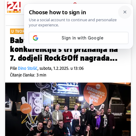
PRIJAVA
Show
Komentari
0
U TVORNICI KULTURE
Baby Lasagna i IDEM pomeli su
konkurenciju s tri priznanja na
7. dodjeli Rock&Off nagrada...
Piše
Dino Stošić
,
subota, 1.2.2025. u 13:06
Čitanje članka: 3 min