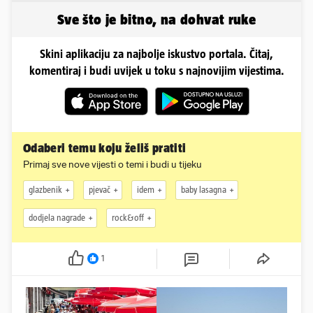
obline...
Sve što je bitno, na dohvat ruke
Skini aplikaciju za najbolje iskustvo portala. Čitaj,
komentiraj i budi uvijek u toku s najnovijim vijestima.
Odaberi temu koju želiš pratiti
Primaj sve nove vijesti o temi i budi u tijeku
glazbenik
pjevač
idem
baby lasagna
dodjela nagrade
rock&off
1