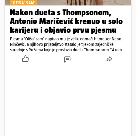
'OTIŠA' SAM'
Nakon dueta s Thompsonom,
Antonio Maričević krenuo u solo
karijeru i objavio prvu pjesmu
Pjesmu 'Otiša' sam' napisao mu je veliki domaći hitmejker Neno
Ninčević, a njihovo prijateljstvo stasalo je tijekom zajedničke
suradnje s Ružama koje je proslavio duet s Thompsonom "Ako ne
znaš što je bilo"