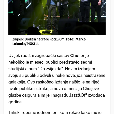
Zagreb: Dodjela nagrade Rock&Off |
Foto: Marko
Lukunic/PIXSELL
Uvijek radišni zagrebački sastav
Chui
prije
nekoliko je mjeseci publici predstavio sedmi
studijski album "Do zvijezda". Novim izdanjem
svoju su publiku odveli u neke nove, još neistražene
galaksije. Ovo raskošno izdanje naišlo je na riječi
hvale publike i struke, a nova dimenzija Chuijeve
glazbe osigurala im je i nagradu Jazz&Off izvođača
godine.
Triljski reper je jednom prilikom rekao kako mu je