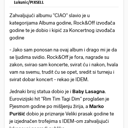
Lukunic/PIXSELL
Zahvaljujući albumu "CIAO" slavio je u
kategorijama Albuma godine, Rock&Off izvođača
godine te je dobio i kipić za Koncertnog izvođača
godine
- Jako sam ponosan na ovaj album i drago mi je da
se ljudima svidio. Rock&Off je fora, nagrade su
zakon, svirao sam koncerte, svirat ću i nakon, hvala
vam na svemu, trudit ću se opet, sredit si turneju i
svirat dobar koncert - rekao je IDEM.
Jednaki broj statua dobio je i
Baby Lasagna
.
Eurovizijski hit "Rim Tim Tagi Dim" proglašen je
Pjesmom godine po mišljenju žirija, a
Marko
Purišić
dobio je priznanje Veliki prasak godine te
je izjednačen trofejima s IDEM-om zahvaljujući