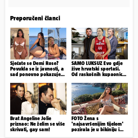
Preporučeni članci
Sjećate se Demi Rose?
SAMO LUKSUZ Evo gdje
Povukla se iz javnosti, a
žive hrvatski sportaši.
sad ponovno pokazuje
Od raskošnih kupaonica
obline. Ovako izgleda
pa do privatnog kina
Brat Angeline Jolie
FOTO Žena s
priznao: Ne želim se više
'najsavršenijim tijelom'
skrivati, gay sam!
pozirala je u bikiniju i
pokazala svoje bujne