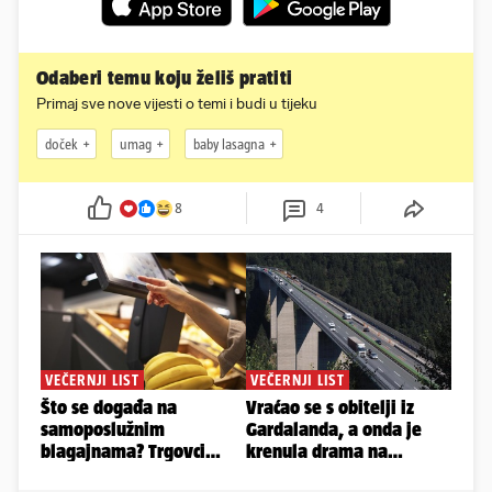
Odaberi temu koju želiš pratiti
Primaj sve nove vijesti o temi i budi u tijeku
doček
umag
baby lasagna
8
4