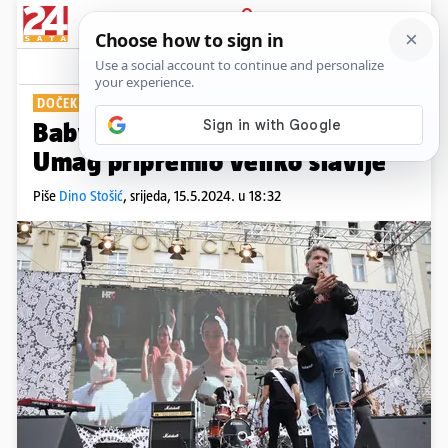
PRIJAVA
Show
Komentari
4
DOČEK
Baby Lasagna se vraća kući!
Umag pripremio veliko slavlje
Piše
Dino Stošić
,
srijeda, 15.5.2024. u 18:32