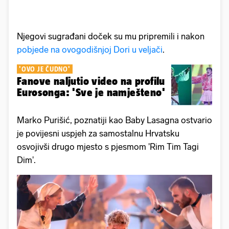
Njegovi sugrađani doček su mu pripremili i nakon
pobjede na ovogodišnjoj Dori u veljači
.
'OVO JE ČUDNO'
Fanove naljutio video na profilu
Eurosonga: 'Sve je namješteno'
Marko Purišić, poznatiji kao Baby Lasagna ostvario
je povijesni uspjeh za samostalnu Hrvatsku
osvojivši drugo mjesto s pjesmom 'Rim Tim Tagi
Dim'.