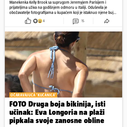
Manekenka Kelly Brook sa suprugom Jeremyjem Parisijem i
prijateljima uživa na godišnjem odmoru u Italiji. Oduševila je
obožavatelje fotografijama u kupaćem koji je istaknuo njene bujne
obline
4
15
OČARAVAJUĆA 'KUĆANICA'
FOTO Druga boja bikinija, isti
učinak: Eva Longoria na plaži
pipkala svoje zanosne obline