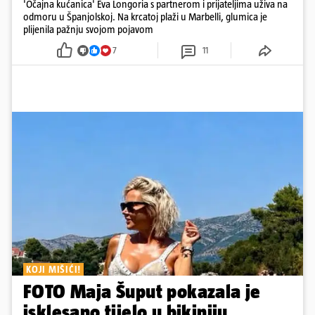
'Očajna kućanica' Eva Longoria s partnerom i prijateljima uživa na
odmoru u Španjolskoj. Na krcatoj plaži u Marbelli, glumica je
plijenila pažnju svojom pojavom
7
11
KOJI MIŠIĆI!
FOTO Maja Šuput pokazala je
isklesano tijelo u bikiniju