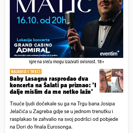
Igre na sreću mogu izazvati ovisnost. 18+
NAJAVIO I TREĆI
Baby Lasagna rasprodao dva
koncerta na Šalati pa priznao: 'I
dalje mislim da me netko laže'
Tisuće ljudi dočekale su ga na Trgu bana Josipa
Jelačića u Zagreba gdje se u jednom trenutku i
rasplakao te zahvalio na svoj podršci od pobjede
na Dori do finala Eurosonga.