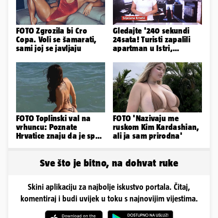
FOTO Zgrozila bi Cro
Gledajte '240 sekundi
Copa. Voli se šamarati,
24sata! Turisti zapalili
sami joj se javljaju
apartman u Istri,
vlasnik: 'Sezona mi je
završena'
FOTO Toplinski val na
FOTO 'Nazivaju me
vrhuncu: Poznate
ruskom Kim Kardashian,
Hrvatice znaju da je spas
ali ja sam prirodna'
u minijaturnom bikiniju
Sve što je bitno, na dohvat ruke
Skini aplikaciju za najbolje iskustvo portala. Čitaj,
komentiraj i budi uvijek u toku s najnovijim vijestima.