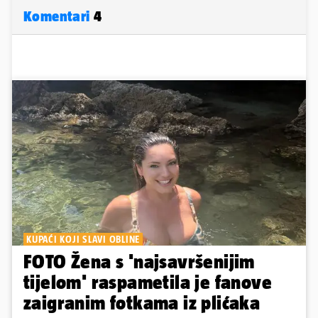
Komentari
4
KUPAĆI KOJI SLAVI OBLINE
FOTO Žena s 'najsavršenijim
tijelom' raspametila je fanove
zaigranim fotkama iz plićaka