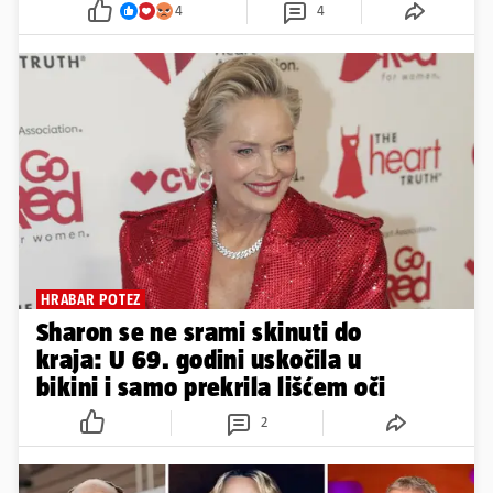
4
4
HRABAR POTEZ
Sharon se ne srami skinuti do
kraja: U 69. godini uskočila u
bikini i samo prekrila lišćem oči
2