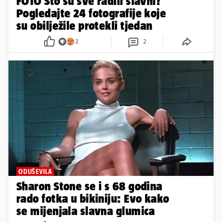
FOTO Što su sve radili slavni?
Pogledajte 24 fotografije koje
su obilježile protekli tjedan
2
2
ODUŠEVILA
Sharon Stone se i s 68 godina
rado fotka u bikiniju: Evo kako
se mijenjala slavna glumica