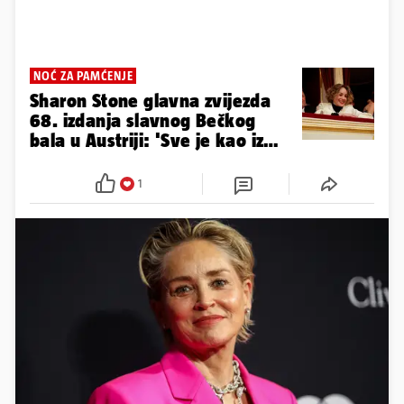
NOĆ ZA PAMĆENJE
Sharon Stone glavna zvijezda
68. izdanja slavnog Bečkog
bala u Austriji: 'Sve je kao iz
bajke'
1