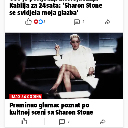
Kabilja za 24sata: 'Sharon Stone
se svidjela moja glazba'
5
2
IMAO 86 GODINA
Preminuo glumac poznat po
kultnoj sceni sa Sharon Stone
3