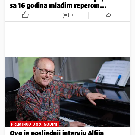
sa 16 godina mlađim reperom...
1
PREMINUO U 90. GODINI
Ovo je posljednji intervju Alfija