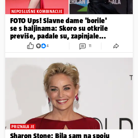
NEPOSLUŠNE KOMBINACIJE
FOTO Ups! Slavne dame 'borile'
se s haljinama: Skoro su otkrile
previše, padale su, zapinjale...
4
11
PRIZNALA JE
Sharon Stone: Bila sam na spoju