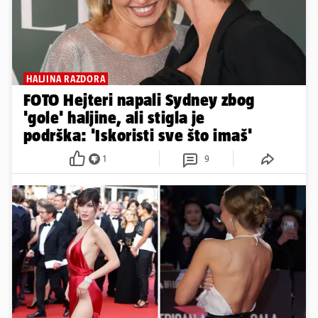
HALJINA RAZDORA
FOTO Hejteri napali Sydney zbog
'gole' haljine, ali stigla je
podrška: 'Iskoristi sve što imaš'
1
9