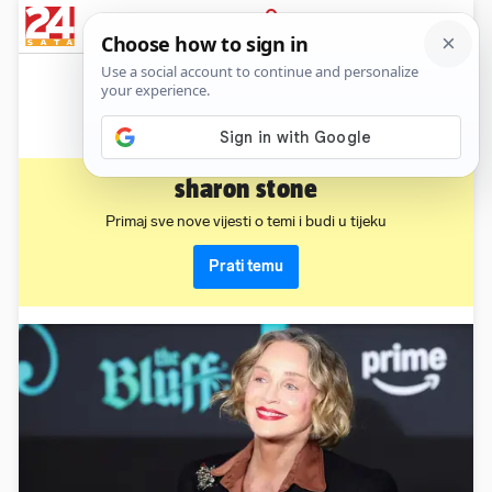
News
Show
Sport
Life&style
Video
Express
PRIJAVA
sharon stone
Primaj sve nove vijesti o temi i budi u tijeku
Prati temu