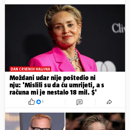
DAN CRVENIH HALJINA
Moždani udar nije poštedio ni
nju: 'Mislili su da ću umrijeti, a s
računa mi je nestalo 18 mil. $'
1