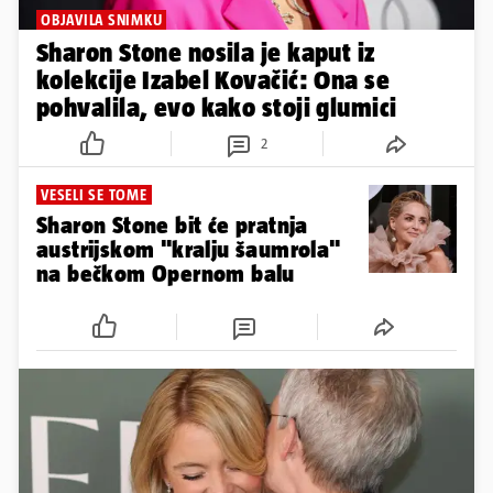
OBJAVILA SNIMKU
Sharon Stone nosila je kaput iz
kolekcije Izabel Kovačić: Ona se
pohvalila, evo kako stoji glumici
2
VESELI SE TOME
Sharon Stone bit će pratnja
austrijskom "kralju šaumrola"
na bečkom Opernom balu