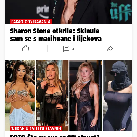
PAKAO ODVIKAVANJA
Sharon Stone otkrila: Skinula
sam se s marihuane i lijekova
2
TJEDAN U SVIJETU SLAVNIH