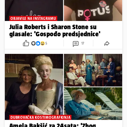
OBJAVILE NA INSTAGRAMU
Julia Roberts i Sharon Stone su
glasale: 'Gospođo predsjednice'
5
17
DUBROVAČKA KOSTIMOGRAFKINJA
Amela Bakšić za 24sata: 'Zbog