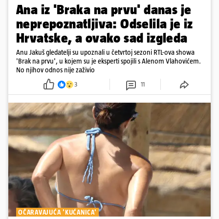
Ana iz 'Braka na prvu' danas je
neprepoznatljiva: Odselila je iz
Hrvatske, a ovako sad izgleda
Anu Jakuš gledatelji su upoznali u četvrtoj sezoni RTL-ova showa
'Brak na prvu', u kojem su je eksperti spojili s Alenom Vlahovićem.
No njihov odnos nije zaživio
3
11
OČARAVAJUĆA 'KUĆANICA'