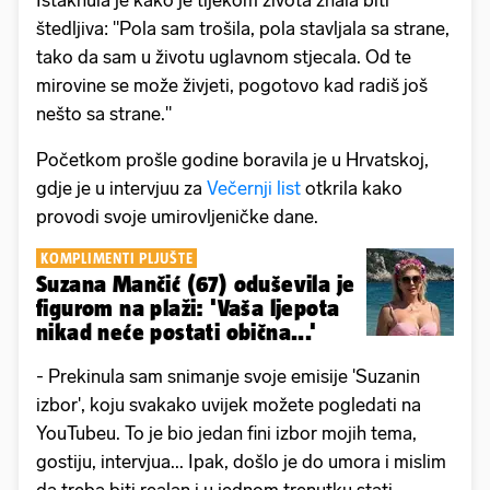
Istaknula je kako je tijekom života znala biti
štedljiva: "Pola sam trošila, pola stavljala sa strane,
tako da sam u životu uglavnom stjecala. Od te
mirovine se može živjeti, pogotovo kad radiš još
nešto sa strane."
Početkom prošle godine boravila je u Hrvatskoj,
gdje je u intervjuu za
Večernji list
otkrila kako
provodi svoje umirovljeničke dane.
KOMPLIMENTI PLJUŠTE
Suzana Mančić (67) oduševila je
figurom na plaži: 'Vaša ljepota
nikad neće postati obična...'
- Prekinula sam snimanje svoje emisije 'Suzanin
izbor', koju svakako uvijek možete pogledati na
YouTubeu. To je bio jedan fini izbor mojih tema,
gostiju, intervjua... Ipak, došlo je do umora i mislim