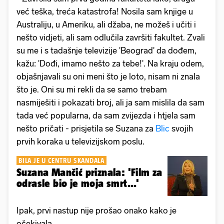
već teška, treća katastrofa! Nosila sam knjige u
Australiju, u Ameriku, ali džaba, ne možeš i učiti i
nešto vidjeti, ali sam odlučila završiti fakultet. Zvali
su me i s tadašnje televizije 'Beograd' da dođem,
kažu: 'Dođi, imamo nešto za tebe!'. Na kraju odem,
objašnjavali su oni meni što je loto, nisam ni znala
što je. Oni su mi rekli da se samo trebam
nasmiješiti i pokazati broj, ali ja sam mislila da sam
tada već popularna, da sam zvijezda i htjela sam
nešto pričati - prisjetila se Suzana za
Blic
svojih
prvih koraka u televizijskom poslu.
BILA JE U CENTRU SKANDALA
Suzana Mančić priznala: 'Film za
odrasle bio je moja smrt...'
Ipak, prvi nastup nije prošao onako kako je
očekivala.