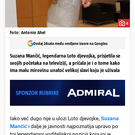
6
Foto: Antonio Ahel
Dodaj 24sata među omiljene izvore na Googleu
Suzana Mančić, legendarna Loto djevojka, prisjetila se
svojih početaka na televiziji, a pričala je i o tome kako
ima malu mirovinu unatoč velikoj slavi koju je uživala
Iako već dugo nije u ulozi Loto djevojke,
Suzana
Mančić
i dalje je javnosti najpoznatija upravo po
toj legendarnoj voditeljskoj poziciji koja joj je