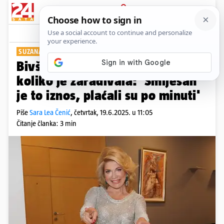
PRIJAVA
Show
Komentari
2
SUZANA MANČIĆ
Bivša Loto djevojka otkrila
koliko je zarađivala: 'Smiješan
je to iznos, plaćali su po minuti'
Piše
Sara Lea Čenić
,
četvrtak, 19.6.2025. u 11:05
Čitanje članka: 3 min