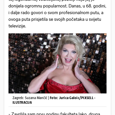
donijela ogromnu popularnost. Danas, u 68. godini,
i dalje rado govori o svom profesionalnom putu, a
ovoga puta prisjetila se svojih početaka u svijetu
televizije.
Zagreb: Suzana Mančić |
Foto: Jurica Galoic/PIXSELL -
ILUSTRACIJA
- Završila sam prvu godinu fakulteta lako, druga