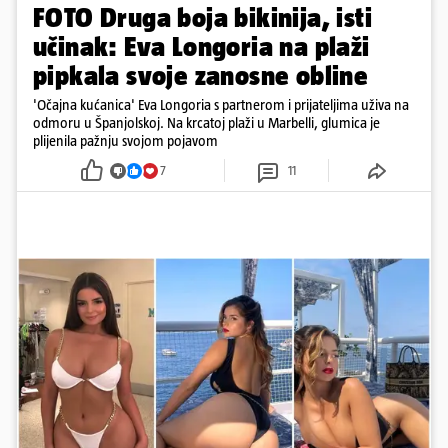
FOTO Druga boja bikinija, isti
učinak: Eva Longoria na plaži
pipkala svoje zanosne obline
'Očajna kućanica' Eva Longoria s partnerom i prijateljima uživa na
odmoru u Španjolskoj. Na krcatoj plaži u Marbelli, glumica je
plijenila pažnju svojom pojavom
7
11