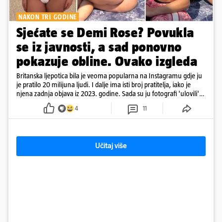
NAKON TRI GODINE
Sjećate se Demi Rose? Povukla
se iz javnosti, a sad ponovno
pokazuje obline. Ovako izgleda
Britanska ljepotica bila je veoma popularna na Instagramu gdje ju
je pratilo 20 milijuna ljudi. I dalje ima isti broj pratitelja, iako je
njena zadnja objava iz 2023. godine. Sada su ju fotografi 'ulovili'
na Ibizi
4
11
Učitaj više