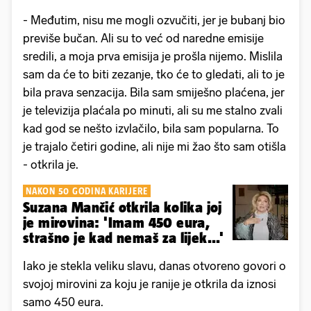
- Međutim, nisu me mogli ozvučiti, jer je bubanj bio
previše bučan. Ali su to već od naredne emisije
sredili, a moja prva emisija je prošla nijemo. Mislila
sam da će to biti zezanje, tko će to gledati, ali to je
bila prava senzacija. Bila sam smiješno plaćena, jer
je televizija plaćala po minuti, ali su me stalno zvali
kad god se nešto izvlačilo, bila sam popularna. To
je trajalo četiri godine, ali nije mi žao što sam otišla
- otkrila je.
NAKON 50 GODINA KARIJERE
Suzana Mančić otkrila kolika joj
je mirovina: 'Imam 450 eura,
strašno je kad nemaš za lijek...'
Iako je stekla veliku slavu, danas otvoreno govori o
svojoj mirovini za koju je ranije je otkrila da iznosi
samo 450 eura.