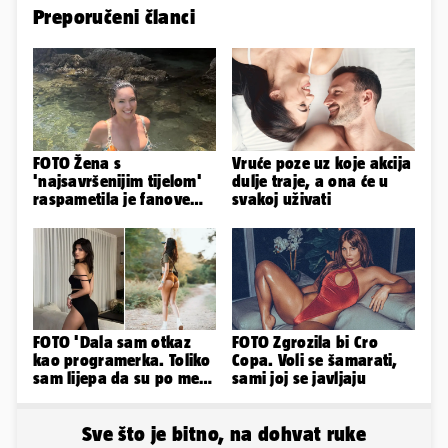
Preporučeni članci
FOTO Žena s
Vruće poze uz koje akcija
'najsavršenijim tijelom'
dulje traje, a ona će u
raspametila je fanove
svakoj uživati
zaigranim fotkama iz
plićaka
FOTO 'Dala sam otkaz
FOTO Zgrozila bi Cro
kao programerka. Toliko
Copa. Voli se šamarati,
sam lijepa da su po meni
sami joj se javljaju
napravili lutku'
Sve što je bitno, na dohvat ruke