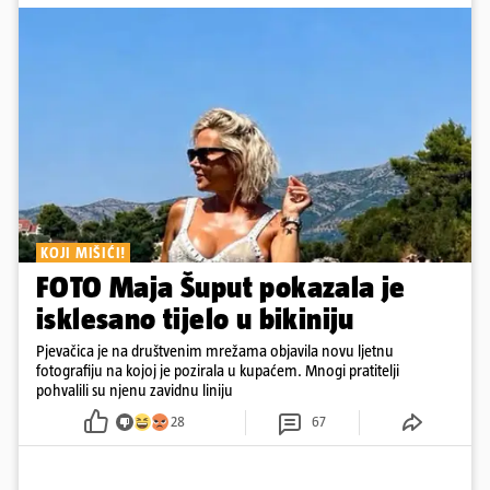
KOJI MIŠIĆI!
FOTO Maja Šuput pokazala je
isklesano tijelo u bikiniju
Pjevačica je na društvenim mrežama objavila novu ljetnu
fotografiju na kojoj je pozirala u kupaćem. Mnogi pratitelji
pohvalili su njenu zavidnu liniju
28
67