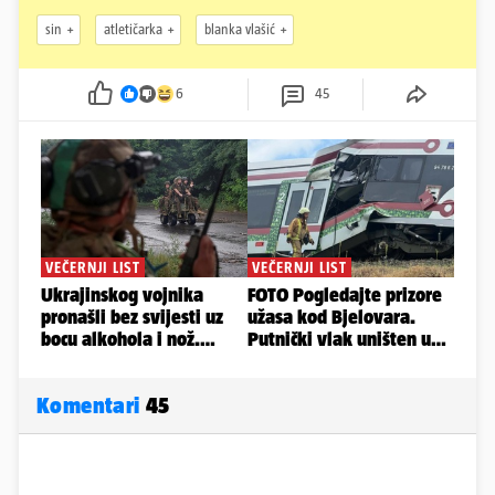
sin
atletičarka
blanka vlašić
6
45
Komentari
45