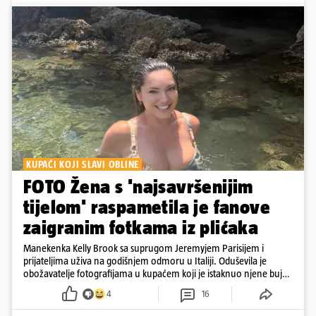
KUPAĆI KOJI SLAVI OBLINE
FOTO Žena s 'najsavršenijim
tijelom' raspametila je fanove
zaigranim fotkama iz plićaka
Manekenka Kelly Brook sa suprugom Jeremyjem Parisijem i
prijateljima uživa na godišnjem odmoru u Italiji. Oduševila je
obožavatelje fotografijama u kupaćem koji je istaknuo njene bujne
obline
4
16