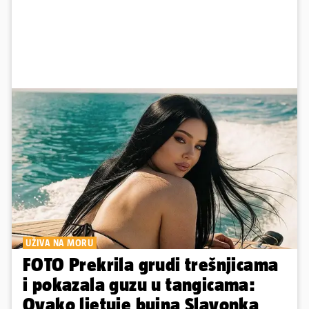
UŽIVA NA MORU
FOTO Prekrila grudi trešnjicama
i pokazala guzu u tangicama:
Ovako ljetuje bujna Slavonka