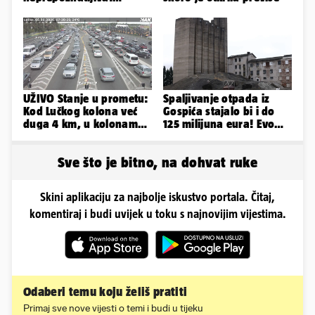
Odselila je iz Hrvatske, a
ovako sad izgleda
UŽIVO Stanje u prometu:
Spaljivanje otpada iz
Kod Lučkog kolona već
Gospića stajalo bi i do
duga 4 km, u kolonama
125 milijuna eura! Evo
se vozi prema moru
koja je opcija
najizglednija
Sve što je bitno, na dohvat ruke
Skini aplikaciju za najbolje iskustvo portala. Čitaj,
komentiraj i budi uvijek u toku s najnovijim vijestima.
Odaberi temu koju želiš pratiti
Primaj sve nove vijesti o temi i budi u tijeku