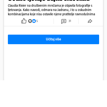
Claudia Rivier na društvenim mrežama je objavila fotografije s
ljetovanja. Kako navodi, odmara na Jadranu, i to u oskudnim
kombinacijama koje nisu ostavile njene pratitelje ravnodušnima
5
31
Učitaj više