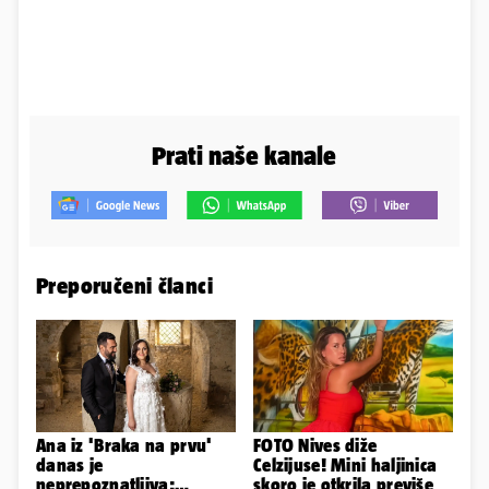
Prati naše kanale
Preporučeni članci
Ana iz 'Braka na prvu'
FOTO Nives diže
danas je
Celzijuse! Mini haljinica
neprepoznatljiva:
skoro je otkrila previše