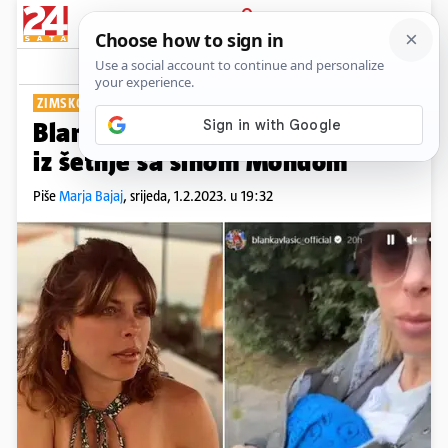
PRIJAVA
Show
Komentari
45
ZIMSKO ŠETANJE
Blanka Vlašić raznježila videom
iz šetnje sa sinom Mondom
Piše
Marja Bajaj
,
srijeda, 1.2.2023. u 19:32