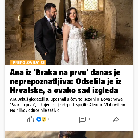
'PREPOLOVILA' SE
Ana iz 'Braka na prvu' danas je
neprepoznatljiva: Odselila je iz
Hrvatske, a ovako sad izgleda
Anu Jakuš gledatelji su upoznali u četvrtoj sezoni RTL-ova showa
'Brak na prvu', u kojem su je eksperti spojili s Alenom Vlahovićem.
No njihov odnos nije zaživio
3
11