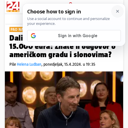
PRIJAVA
Show
Komentari
0
PAO NA 2000 EURA
Dalibor je odustao na pitanju za
15.000 eura: Znate li odgovor o
američkom gradu i slonovima?
Piše
Helena Ludban
,
ponedjeljak, 15.4.2024. u 19:35