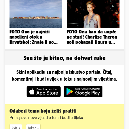
FOTO Ovo je najniži
FOTO Ona kao da uopće
naseljeni otok u
ne stari! Charlize Theron
Hrvatskoj: Znate li po
voli pokazati figuru u
čemu je još poseban?
golišavim izdanjima...
Sve što je bitno, na dohvat ruke
Skini aplikaciju za najbolje iskustvo portala. Čitaj,
komentiraj i budi uvijek u toku s najnovijim vijestima.
Odaberi temu koju želiš pratiti
Primaj sve nove vijesti o temi i budi u tijeku
kviz
joker