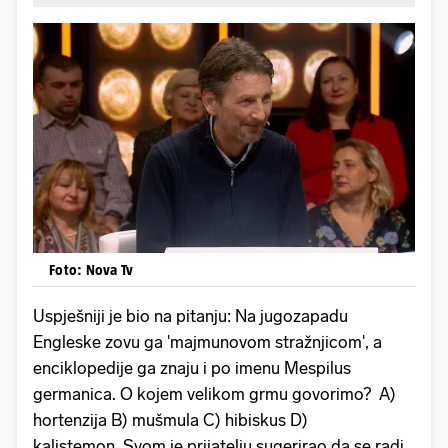
Foto: Nova Tv
Uspješniji je bio na pitanju: Na jugozapadu
Engleske zovu ga 'majmunovom stražnjicom', a
enciklopedije ga znaju i po imenu Mespilus
germanica. O kojem velikom grmu govorimo? A)
hortenzija B) mušmula C) hibiskus D)
kalistemon. Svom je prijatelju sugerirao da se radi