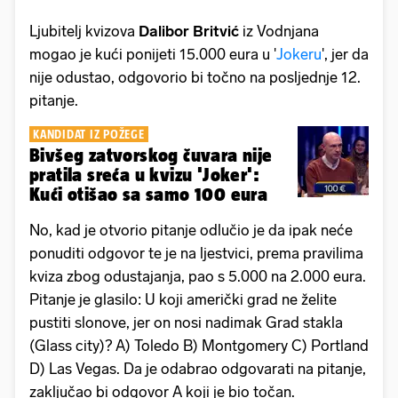
Ljubitelj kvizova
Dalibor Britvić
iz Vodnjana
mogao je kući ponijeti 15.000 eura u '
Jokeru
', jer da
nije odustao, odgovorio bi točno na posljednje 12.
pitanje.
KANDIDAT IZ POŽEGE
Bivšeg zatvorskog čuvara nije
pratila sreća u kvizu 'Joker':
Kući otišao sa samo 100 eura
No, kad je otvorio pitanje odlučio je da ipak neće
ponuditi odgovor te je na ljestvici, prema pravilima
kviza zbog odustajanja, pao s 5.000 na 2.000 eura.
Pitanje je glasilo: U koji američki grad ne želite
pustiti slonove, jer on nosi nadimak Grad stakla
(Glass city)? A) Toledo B) Montgomery C) Portland
D) Las Vegas. Da je odabrao odgovarati na pitanje,
zaključao bi odgovor A koji je bio točan.