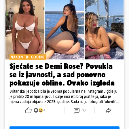
NAKON TRI GODINE
Sjećate se Demi Rose? Povukla
se iz javnosti, a sad ponovno
pokazuje obline. Ovako izgleda
Britanska ljepotica bila je veoma popularna na Instagramu gdje ju
je pratilo 20 milijuna ljudi. I dalje ima isti broj pratitelja, iako je
njena zadnja objava iz 2023. godine. Sada su ju fotografi 'ulovili'
na Ibizi
4
10