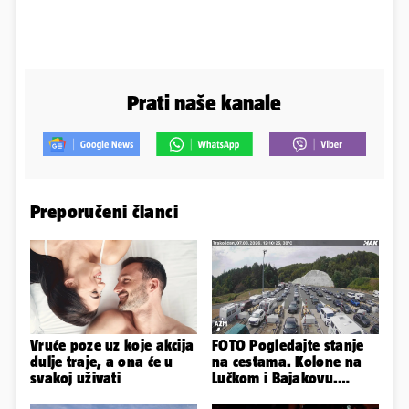
Prati naše kanale
Preporučeni članci
Vruće poze uz koje akcija
FOTO Pogledajte stanje
dulje traje, a ona će u
na cestama. Kolone na
svakoj uživati
Lučkom i Bajakovu.
Problemi zbog vjetra