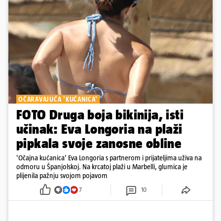
OČARAVAJUĆA 'KUĆANICA'
FOTO Druga boja bikinija, isti
učinak: Eva Longoria na plaži
pipkala svoje zanosne obline
'Očajna kućanica' Eva Longoria s partnerom i prijateljima uživa na
odmoru u Španjolskoj. Na krcatoj plaži u Marbelli, glumica je
plijenila pažnju svojom pojavom
7
10