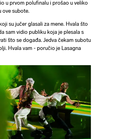
o u prvom polufinalu i prošao u veliko
u ove subote.
koji su jučer glasali za mene. Hvala što
da sam vidio publiku koja je plesala s
ati što se događa. Jedva čekam subotu
olji. Hvala vam - poručio je Lasagna