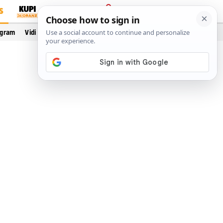
S
PRIJAVA
ogram
Vidi još…