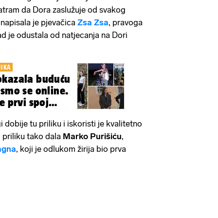
tram da Dora zaslužuje od svakog
, napisala je pjevačica
Zsa Zsa
, pravoga
ad je odustala od natjecanja na Dori
NIKA
okazala buduću
 smo se online.
e prvi spoj
dobije tu priliku i iskoristi je kvalitetno
i priliku tako dala
Marko Purišiću
,
agna
, koji je odlukom žirija bio prva