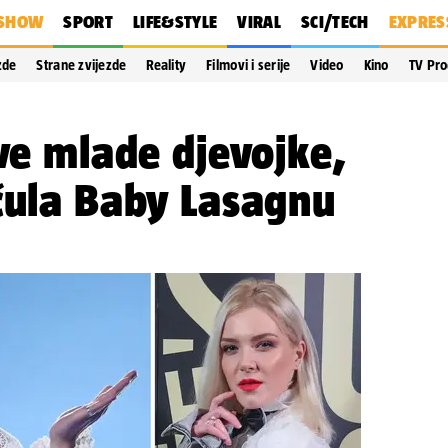
SHOW
SPORT
LIFE&STYLE
VIRAL
SCI/TECH
EXPRES
zde
Strane zvijezde
Reality
Filmovi i serije
Video
Kino
TV Pr
ove mlade djevojke,
čula Baby Lasagnu