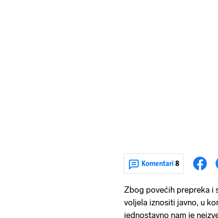
Komentari
8
Zbog povećih prepreka i s
voljela iznositi javno, u 
jednostavno nam je neizved