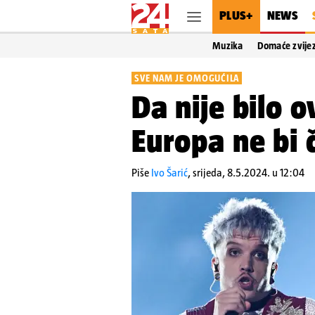
PLUS+
NEWS
Muzika
Domaće zvije
SVE NAM JE OMOGUĆILA
Da nije bilo 
Europa ne bi 
Piše
Ivo Šarić
,
srijeda, 8.5.2024. u 12:04