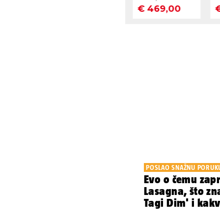
POSLAO SNAŽNU PORUK
Evo o čemu zap
Lasagna, što zn
Tagi Dim' i kak
mačka