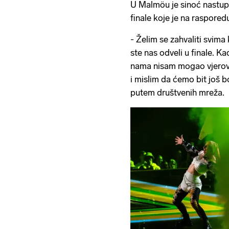
U Malmöu je sinoć nastupi
finale koje je na raspored
- Želim se zahvaliti svima 
ste nas odveli u finale. Ka
nama nisam mogao vjerov
i mislim da ćemo bit još b
putem društvenih mreža.