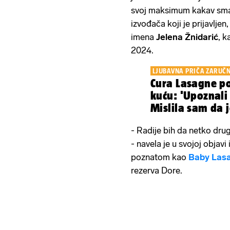
svoj maksimum kakav sma
izvođača koji je prijavljen
imena
Jelena Žnidarić
, k
2024.
LJUBAVNA PRIČA ZARUČ
Cura Lasagne p
kuću: 'Upoznali
Mislila sam da j
užas'
- Radije bih da netko drugi 
- navela je u svojoj objavi 
poznatom kao
Baby Las
rezerva Dore.