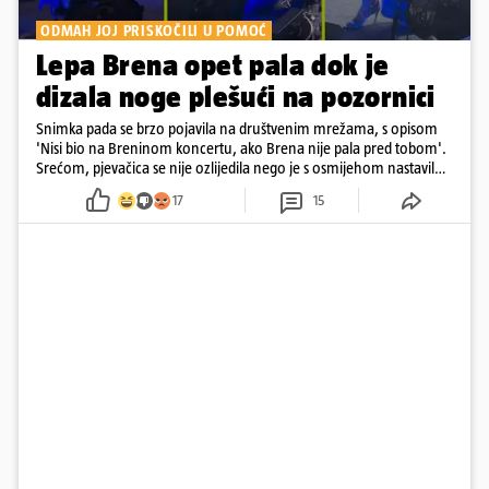
ODMAH JOJ PRISKOČILI U POMOĆ
Lepa Brena opet pala dok je
dizala noge plešući na pozornici
Snimka pada se brzo pojavila na društvenim mrežama, s opisom
'Nisi bio na Breninom koncertu, ako Brena nije pala pred tobom'.
Srećom, pjevačica se nije ozlijedila nego je s osmijehom nastavila
pjevati
17
15