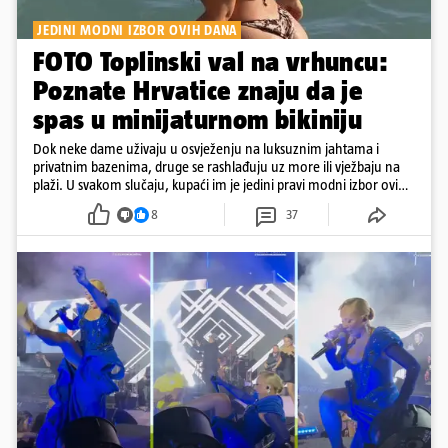
JEDINI MODNI IZBOR OVIH DANA
FOTO Toplinski val na vrhuncu:
Poznate Hrvatice znaju da je
spas u minijaturnom bikiniju
Dok neke dame uživaju u osvježenju na luksuznim jahtama i
privatnim bazenima, druge se rashlađuju uz more ili vježbaju na
plaži. U svakom slučaju, kupaći im je jedini pravi modni izbor ovih
dana
8
37