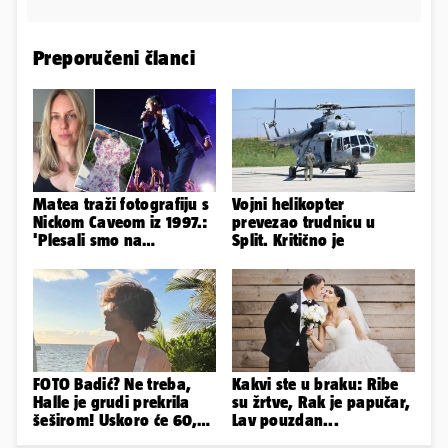
Preporučeni članci
Matea traži fotografiju s
Vojni helikopter
Nickom Caveom iz 1997.:
prevezao trudnicu u
'Plesali smo na
Split. Kritično je
pozornici. Još čuvam tu
haljinu'
FOTO Badić? Ne treba,
Kakvi ste u braku: Ribe
Halle je grudi prekrila
su žrtve, Rak je papučar,
šeširom! Uskoro će 60,
Lav pouzdan...
ljetuje u golim izdanjima