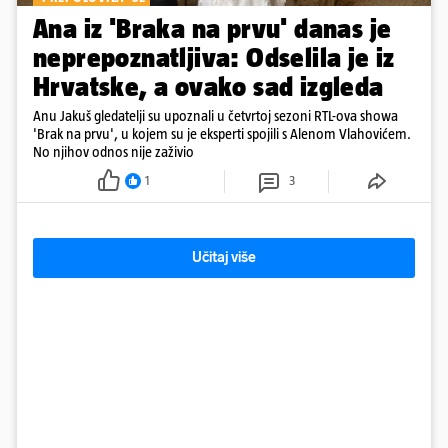
Ana iz 'Braka na prvu' danas je
neprepoznatljiva: Odselila je iz
Hrvatske, a ovako sad izgleda
Anu Jakuš gledatelji su upoznali u četvrtoj sezoni RTL-ova showa
'Brak na prvu', u kojem su je eksperti spojili s Alenom Vlahovićem.
No njihov odnos nije zaživio
1
3
Učitaj više