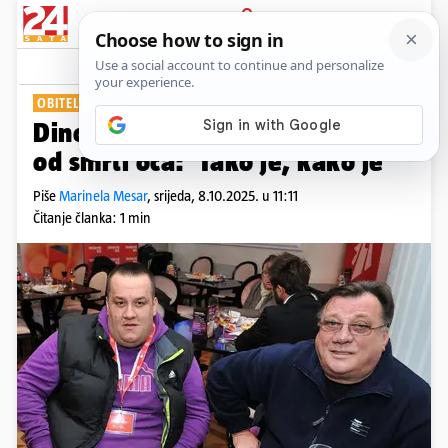
PRIJAVA
Show
Komentari
2
OBITELJ JE SHRVANA
Dino Bešlić oglasio se prvi put
od smrti oca: 'Tako je, kako je'
Piše
Marinela Mesar
,
srijeda, 8.10.2025. u 11:11
Čitanje članka: 1 min