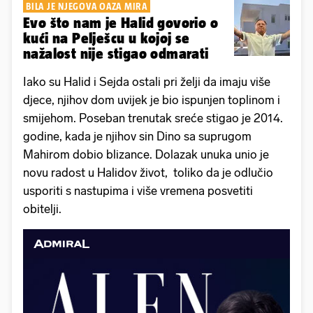
BILA JE NJEGOVA OAZA MIRA
Evo što nam je Halid govorio o
kući na Pelješcu u kojoj se
nažalost nije stigao odmarati
Iako su Halid i Sejda ostali pri želji da imaju više
djece, njihov dom uvijek je bio ispunjen toplinom i
smijehom. Poseban trenutak sreće stigao je 2014.
godine, kada je njihov sin Dino sa suprugom
Mahirom dobio blizance. Dolazak unuka unio je
novu radost u Halidov život, toliko da je odlučio
usporiti s nastupima i više vremena posvetiti
obitelji.