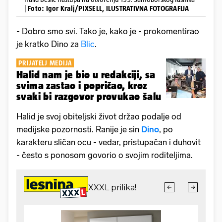
|
Foto: Igor Kralj/PIXSELL, ILUSTRATIVNA FOTOGRAFIJA
- Dobro smo svi. Tako je, kako je - prokomentirao
je kratko Dino za
Blic
.
PRIJATELJ MEDIJA
Halid nam je bio u redakciji, sa
svima zastao i popričao, kroz
svaki bi razgovor provukao šalu
Halid je svoj obiteljski život držao podalje od
medijske pozornosti. Ranije je sin
Dino
, po
karakteru sličan ocu - vedar, pristupačan i duhovit
- često s ponosom govorio o svojim roditeljima.