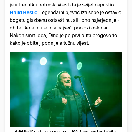
je u trenutku potresla vijest da je svijet napustio
Halid Bešlić
. Legendarni pjevač iza sebe je ostavio
bogatu glazbenu ostavštinu, ali i ono najvrjednije -
obitelj koja mu je bila najveći ponos i oslonac.
Nakon smrti oca, Dino je po prvi puta progovorio
kako je obitelj podnijela tužnu vijest.
Halid Bešlić nastupa na otvorenju 199. Samoborskog fašnika