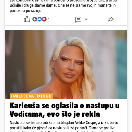
učinile i druge slavne dame. One se ne srame svojih mana te ih
ponosno pokazuju
7
14
JAVILA SE NA TIKTOK-U
Karleuša se oglasila o nastupu u
Vodicama, evo što je rekla
Nastup bi se trebao održati na blagdan Velike Gospe, a iz kluba su
poručili kako će pjevačica nastupati iza ponoći. Tome se protive