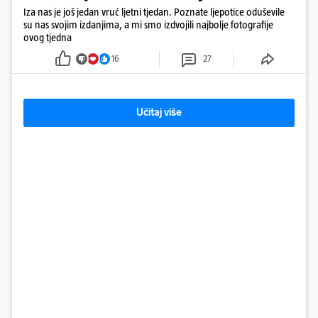
Iza nas je još jedan vruć ljetni tjedan. Poznate ljepotice oduševile
su nas svojim izdanjima, a mi smo izdvojili najbolje fotografije
ovog tjedna
16
27
Učitaj više