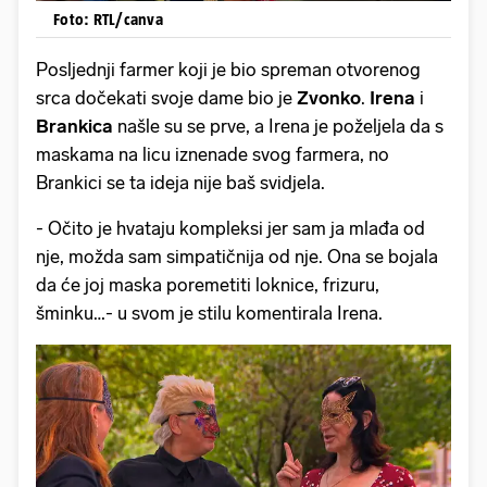
Foto: RTL/canva
Posljednji farmer koji je bio spreman otvorenog
srca dočekati svoje dame bio je
Zvonko
.
Irena
i
Brankica
našle su se prve, a Irena je poželjela da s
maskama na licu iznenade svog farmera, no
Brankici se ta ideja nije baš svidjela.
- Očito je hvataju kompleksi jer sam ja mlađa od
nje, možda sam simpatičnija od nje. Ona se bojala
da će joj maska poremetiti loknice, frizuru,
šminku…- u svom je stilu komentirala Irena.