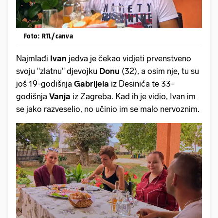
Foto: RTL/canva
Najmlađi
Ivan
jedva je čekao vidjeti prvenstveno
svoju ''zlatnu'' djevojku
Donu
(32), a osim nje, tu su
još 19-godišnja
Gabrijela
iz Desinića te 33-
godišnja
Vanja
iz Zagreba. Kad ih je vidio, Ivan im
se jako razveselio, no učinio im se malo nervoznim.