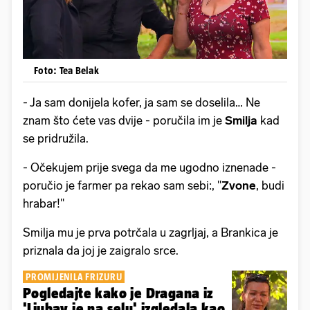
Foto: Tea Belak
- Ja sam donijela kofer, ja sam se doselila… Ne
znam što ćete vas dvije - poručila im je
Smilja
kad
se pridružila.
- Očekujem prije svega da me ugodno iznenade -
poručio je farmer pa rekao sam sebi:, ''
Zvone
, budi
hrabar!''
Smilja mu je prva potrčala u zagrljaj, a Brankica je
priznala da joj je zaigralo srce.
PROMIJENILA FRIZURU
Pogledajte kako je Dragana iz
'Ljubav je na selu' izgledala kao