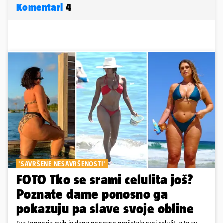
Komentari
4
'SAVRŠENE NESAVRŠENOSTI'
FOTO Tko se srami celulita još?
Poznate dame ponosno ga
pokazuju pa slave svoje obline
Eva Longoria ovih je dana ponosno prošetala svoj celulit, a to su