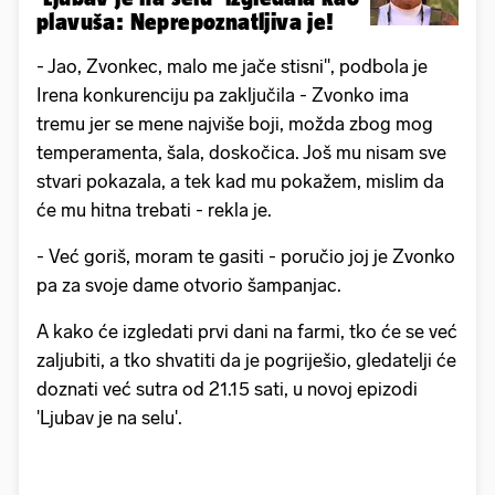
plavuša: Neprepoznatljiva je!
- Jao, Zvonkec, malo me jače stisni'', podbola je
Irena konkurenciju pa zaključila - Zvonko ima
tremu jer se mene najviše boji, možda zbog mog
temperamenta, šala, doskočica. Još mu nisam sve
stvari pokazala, a tek kad mu pokažem, mislim da
će mu hitna trebati - rekla je.
- Već goriš, moram te gasiti - poručio joj je Zvonko
pa za svoje dame otvorio šampanjac.
A kako će izgledati prvi dani na farmi, tko će se već
zaljubiti, a tko shvatiti da je pogriješio, gledatelji će
doznati već sutra od 21.15 sati, u novoj epizodi
'Ljubav je na selu'.