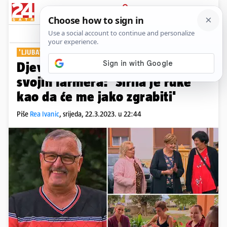
PRIJAVA
Show
Komentari
4
'LJUBAV JE NA SELU'
Djevojke su došle na farmu kod
svojih farmera: 'Širila je ruke
kao da će me jako zgrabiti'
Piše
Rea Ivanic
,
srijeda, 22.3.2023. u 22:44