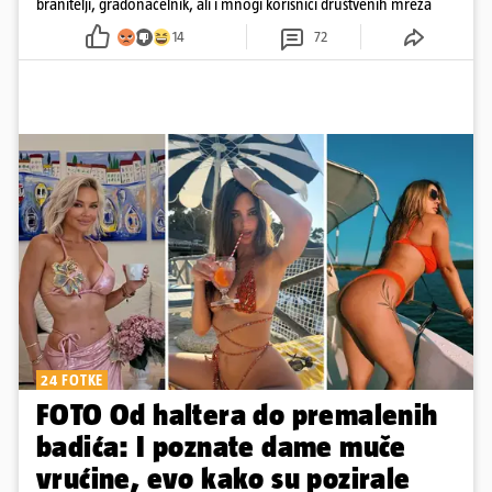
branitelji, gradonačelnik, ali i mnogi korisnici društvenih mreža
14
72
24 FOTKE
FOTO Od haltera do premalenih
badića: I poznate dame muče
vrućine, evo kako su pozirale