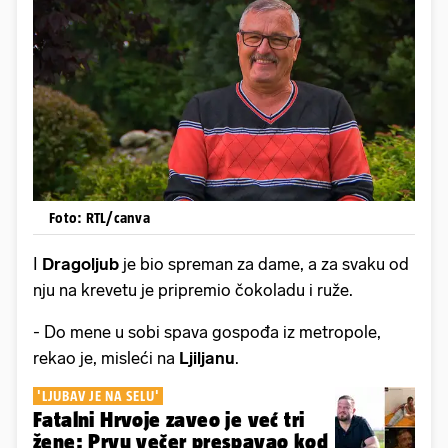
Foto: RTL/canva
I
Dragoljub
je bio spreman za dame, a za svaku od
nju na krevetu je pripremio čokoladu i ruže.
- Do mene u sobi spava gospođa iz metropole,
rekao je, misleći na
Ljiljanu
.
'LJUBAV JE NA SELU'
Fatalni Hrvoje zaveo je već tri
žene: Prvu večer prespavao kod