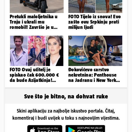
Pretukli maloljetnika u
FOTO Tijelo iz snova! Evo
Trnju i ukrali mu
zašto ovu Srpkinju prati
romobil! Završio je u
milijun ljudi
bolnici, teško je ozlijeđen
FOTO Ovaj učitelj je
Đokovićevo carstvo
spiskao čak 600.000 €
nekretnina: Penthouse
da bude Azijatkinja!
na Jadranu i New Yorku,
Ponovno želi biti
španjolska vila, hoteli...
muško...
Sve što je bitno, na dohvat ruke
Skini aplikaciju za najbolje iskustvo portala. Čitaj,
komentiraj i budi uvijek u toku s najnovijim vijestima.