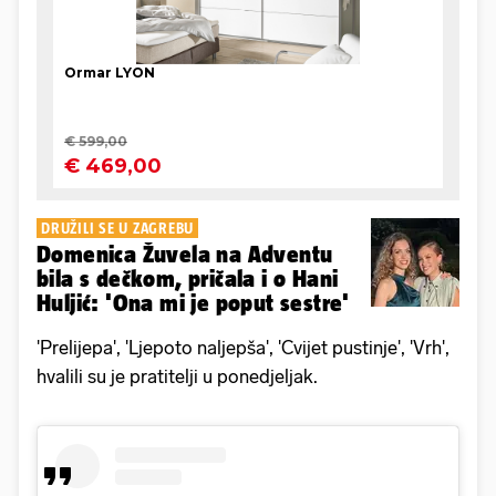
DRUŽILI SE U ZAGREBU
Domenica Žuvela na Adventu
bila s dečkom, pričala i o Hani
Huljić: 'Ona mi je poput sestre'
'Prelijepa', 'Ljepoto naljepša', 'Cvijet pustinje', 'Vrh',
hvalili su je pratitelji u ponedjeljak.