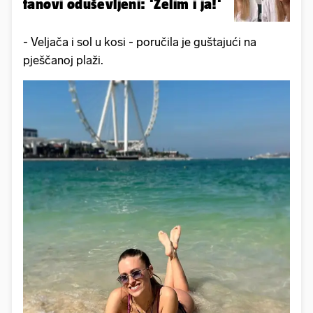
fanovi oduševljeni: 'Želim i ja!'
- Veljača i sol u kosi - poručila je guštajući na
pješčanoj plaži.