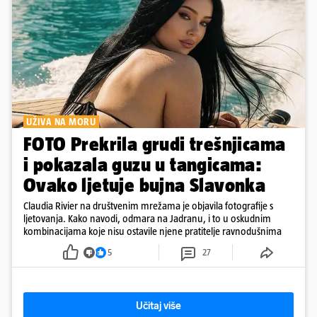
UŽIVA NA MORU
FOTO Prekrila grudi trešnjicama
i pokazala guzu u tangicama:
Ovako ljetuje bujna Slavonka
Claudia Rivier na društvenim mrežama je objavila fotografije s
ljetovanja. Kako navodi, odmara na Jadranu, i to u oskudnim
kombinacijama koje nisu ostavile njene pratitelje ravnodušnima
5
27
Učitaj više