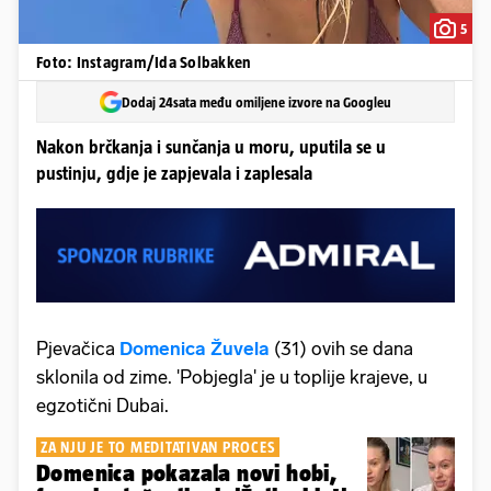
5
Foto: Instagram/Ida Solbakken
Dodaj 24sata među omiljene izvore na Googleu
Nakon brčkanja i sunčanja u moru, uputila se u
pustinju, gdje je zapjevala i zaplesala
Pjevačica
Domenica Žuvela
(31) ovih se dana
sklonila od zime. 'Pobjegla' je u toplije krajeve, u
egzotični Dubai.
ZA NJU JE TO MEDITATIVAN PROCES
Domenica pokazala novi hobi,