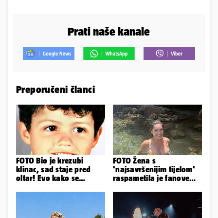
Prati naše kanale
Preporučeni članci
FOTO Bio je krezubi
FOTO Žena s
klinac, sad staje pred
'najsavršenijim tijelom'
oltar! Evo kako se
raspametila je fanove
mijenjao jedan od
zaigranim fotkama iz
najvećih...
plićaka