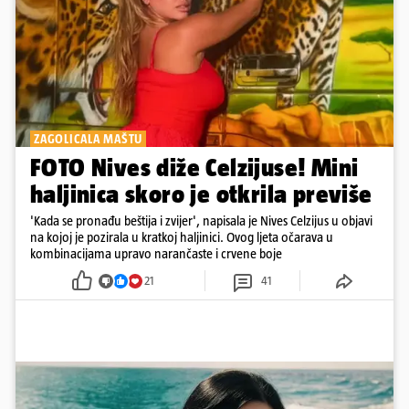
ZAGOLICALA MAŠTU
FOTO Nives diže Celzijuse! Mini
haljinica skoro je otkrila previše
'Kada se pronađu beštija i zvijer', napisala je Nives Celzijus u objavi
na kojoj je pozirala u kratkoj haljinici. Ovog ljeta očarava u
kombinacijama upravo narančaste i crvene boje
21
41