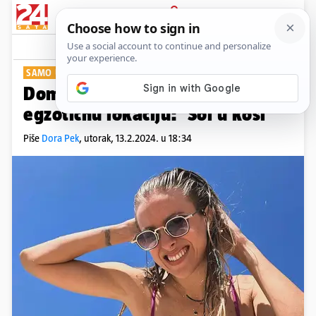
PRIJAVA
Show
Komentari
2
SAMO UŽIVANCIJA
Domenica Žuvela otputovala na
egzotičnu lokaciju: 'Sol u kosi'
Piše
Dora Pek
,
utorak, 13.2.2024. u 18:34