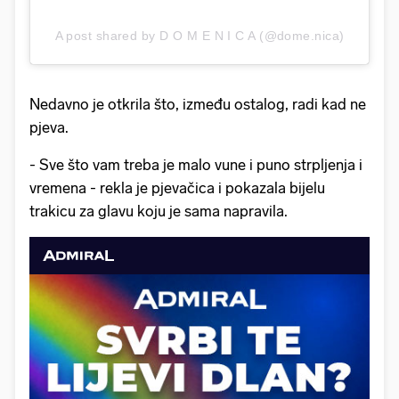
A post shared by D O M E N I C A (@dome.nica)
Nedavno je otkrila što, između ostalog, radi kad ne
pjeva.
- Sve što vam treba je malo vune i puno strpljenja i
vremena - rekla je pjevačica i pokazala bijelu
trakicu za glavu koju je sama napravila.