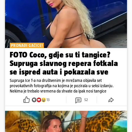
PRONAĐI GAĆICE!
FOTO Coco, gdje su ti tangice?
Supruga slavnog repera fotkala
se ispred auta i pokazala sve
Supruga Ice T-a na društvenim je mrežama objavila set
provokativnih fotografija na kojima je pozirala u seksi izdanju.
Nekima je trebalo vremena da shvate da ipak nosi tangice
13
52