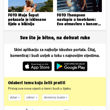
FOTO Maja Šuput
FOTO Thompson
pokazala je isklesano
nastupio u Imotskom:
tijelo u bikiniju
Evo atmosfere s koncerta
na Gospinom docu
Sve što je bitno, na dohvat ruke
Skini aplikaciju za najbolje iskustvo portala. Čitaj,
komentiraj i budi uvijek u toku s najnovijim vijestima.
Odaberi temu koju želiš pratiti
Primaj sve nove vijesti o temi i budi u tijeku
dubai
odmor
domenica žuvela