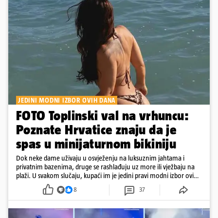
JEDINI MODNI IZBOR OVIH DANA
FOTO Toplinski val na vrhuncu:
Poznate Hrvatice znaju da je
spas u minijaturnom bikiniju
Dok neke dame uživaju u osvježenju na luksuznim jahtama i
privatnim bazenima, druge se rashlađuju uz more ili vježbaju na
plaži. U svakom slučaju, kupaći im je jedini pravi modni izbor ovih
dana
8
37