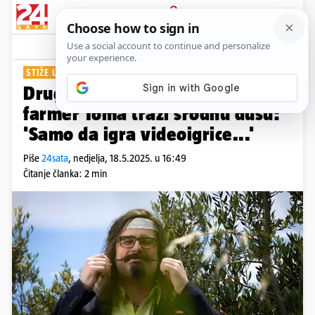
PRIJAVA
Show
Komentari
0
STIŽE U 'LJUBAV JE NA SELU'
Drugačiji od drugih! Usamljeni
farmer Toma traži srodnu dušu:
'Samo da igra videoigrice...'
Piše
24sata
,
nedjelja, 18.5.2025. u 16:49
Čitanje članka: 2 min