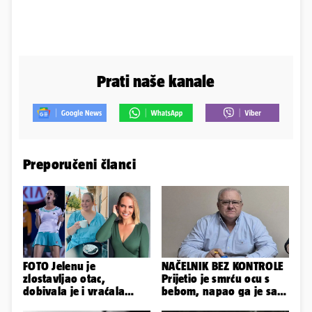
Prati naše kanale
Preporučeni članci
FOTO Jelenu je
NAČELNIK BEZ KONTROLE
zlostavljao otac,
Prijetio je smrću ocu s
dobivala je i vraćala
bebom, napao ga je sa
kilograme: 'Brutalno me
svoja dva sina!