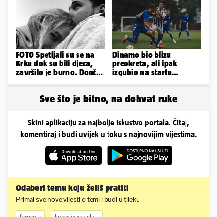
tukao šakama'
FOTO Spetljali su se na
Dinamo bio blizu
Krku dok su bili djeca,
preokreta, ali ipak
završilo je burno. Dončić
izgubio na startu
i Anamaria u novoj fazi
Ramljaka
Sve što je bitno, na dohvat ruke
Skini aplikaciju za najbolje iskustvo portala. Čitaj,
komentiraj i budi uvijek u toku s najnovijim vijestima.
Odaberi temu koju želiš pratiti
Primaj sve nove vijesti o temi i budi u tijeku
farmer
ljubav je na selu