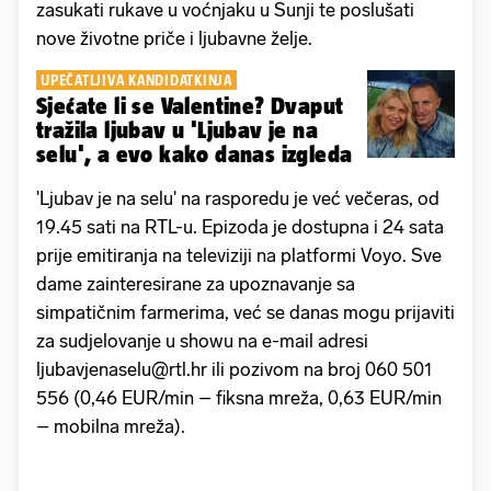
zasukati rukave u voćnjaku u Sunji te poslušati
nove životne priče i ljubavne želje.
UPEČATLJIVA KANDIDATKINJA
Sjećate li se Valentine? Dvaput
tražila ljubav u 'Ljubav je na
selu', a evo kako danas izgleda
'Ljubav je na selu' na rasporedu je već večeras, od
19.45 sati na RTL-u. Epizoda je dostupna i 24 sata
prije emitiranja na televiziji na platformi Voyo. Sve
dame zainteresirane za upoznavanje sa
simpatičnim farmerima, već se danas mogu prijaviti
za sudjelovanje u showu na e-mail adresi
ljubavjenaselu@rtl.hr ili pozivom na broj 060 501
556 (0,46 EUR/min – fiksna mreža, 0,63 EUR/min
– mobilna mreža).