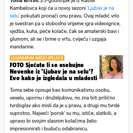
Toma Britvić
25-godišnjak je iz Kaštel
Kambelovca koji će u novoj sezoni
'Ljubav je na
selu'
pokušati pronaći onu pravu. Ovaj mladić vrlo
je svestran pa u slobodno vrijeme igra videoigrice,
vježba, kuha, peče kolače, čak se amaterski bavi i
glumom, ali se i brine o vrtu, cvijeću i uzgaja
mandarine.
LEGENDARNA NATJECATELJICA
FOTO Sjećate li se osebujne
Nevenke iz 'Ljubav je na selu'?
Evo kako je izgledala u mladosti
Toma sebe opisuje kao komunikativnu osobu,
veselu, upornu i druželjubivu, no zna biti prilično
tvrdoglav ako misli da je u pravu, a drugi mu tvrde
suprotno. Najveći 'porok' su mu, ističe, slatkiši, a
upravo bi svojim slasnim kolačima želio
impresionirati i buduću odabranicu.