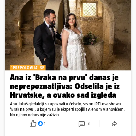
'PREPOLOVILA' SE
Ana iz 'Braka na prvu' danas je
neprepoznatljiva: Odselila je iz
Hrvatske, a ovako sad izgleda
Anu Jakuš gledatelji su upoznali u četvrtoj sezoni RTL-ova showa
'Brak na prvu', u kojem su je eksperti spojili s Alenom Vlahovićem.
No njihov odnos nije zaživio
1
3