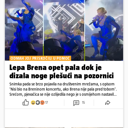
ODMAH JOJ PRISKOČILI U POMOĆ
Lepa Brena opet pala dok je
dizala noge plešući na pozornici
Snimka pada se brzo pojavila na društvenim mrežama, s opisom
'Nisi bio na Breninom koncertu, ako Brena nije pala pred tobom'.
Srećom, pjevačica se nije ozlijedila nego je s osmijehom nastavila
pjevati
17
15