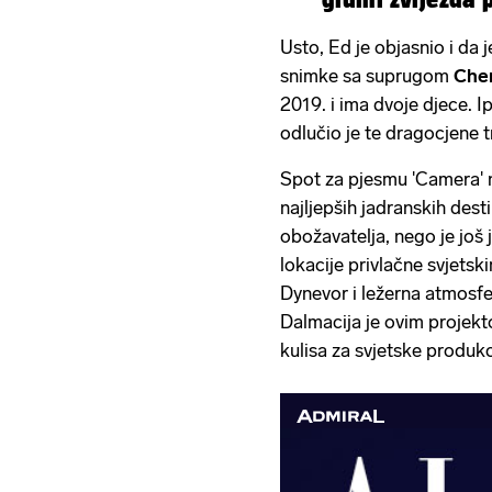
serije...
Usto, Ed je objasnio i da j
snimke sa suprugom
Che
2019. i ima dvoje djece. I
odlučio je te dragocjene t
Spot za pjesmu 'Camera'
n
najljepših jadranskih dest
obožavatelja, nego je još
lokacije privlačne svjets
Dynevor i ležerna atmosfe
Dalmacija je ovim projek
kulisa za svjetske produkc