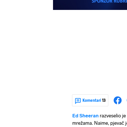
Komentari
13
Ed Sheeran
razveselio j
mrežama. Naime, pjevač j