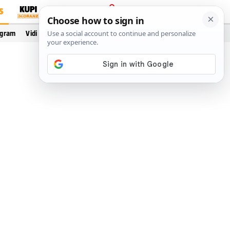
S
PRIJAVA
ogram
Vidi još…