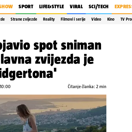
SHOW
SPORT
LIFE&STYLE
VIRAL
SCI/TECH
EXPRES
zde
Strane zvijezde
Reality
Filmovi i serije
Video
Kino
TV Pr
bjavio spot sniman
Glavna zvijezda je
ridgertona'
 10:00
Čitanje članka: 2 min