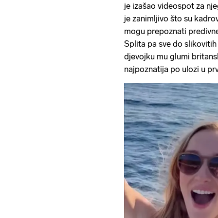
je izašao videospot za n
je zanimljivo što su kadro
mogu prepoznati predivne 
Splita pa sve do slikovitih
djevojku mu glumi britan
najpoznatija po ulozi u prv