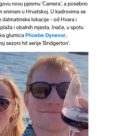
jegovu novu pjesmu 'Camera', a posebno
vi snimani u Hrvatskoj. U kadrovima se
dalmatinske lokacije - od Hvara i
 plaža i obalnih mjesta. Inače, u spotu
ska glumica
Phoebe Dynevor
,
oj sezoni hit serije 'Bridgerton'.