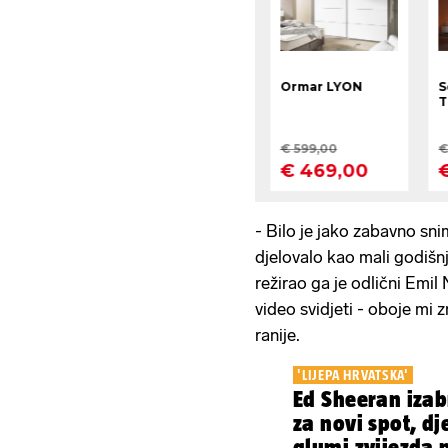
- Bilo je jako zabavno snim
djelovalo kao mali godišn
režirao ga je odlični Emi
video svidjeti - oboje mi 
ranije.
'LIJEPA HRVATSKA'
Ed Sheeran iza
za novi spot, d
glumi zvijezda 