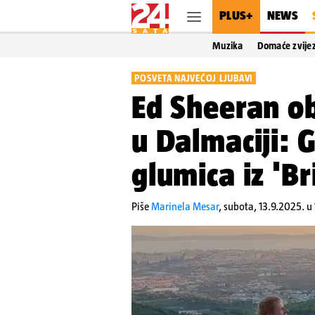
PLUS+
NEWS
Muzika
Domaće zvije
POSVETA NAJVEĆOJ LJUBAVI
Ed Sheeran o
u Dalmaciji: 
glumica iz 'B
Piše
Marinela Mesar
,
subota, 13.9.2025. u