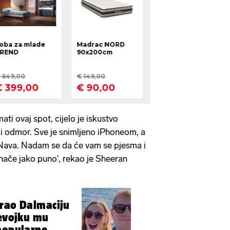
ati ovaj spot, cijelo je iskustvo
ji odmor. Sve je snimljeno iPhoneom, a
l Nava. Nadam se da će vam se pjesma i
znače jako puno', rekao je Sheeran
brao Dalmaciju
jevojku mu
popularne