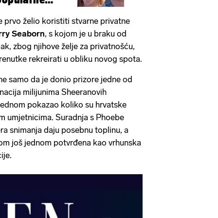
e prvo želio koristiti stvarne privatne
rry Seaborn
, s kojom je u braku od
pak, zbog njihove želje za privatnošću,
renutke rekreirati u obliku novog spota.
e samo da je donio prizore jedne od
inacija milijunima Sheeranovih
 jednom pokazao koliko su hrvatske
kim umjetnicima. Suradnja s Phoebe
ra snimanja daju posebnu toplinu, a
tom još jednom potvrđena kao vrhunska
ije.