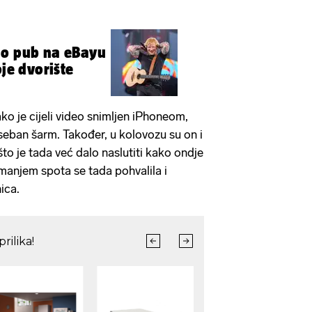
io pub na eBayu
oje dvorište
ako je cijeli video snimljen iPhoneom,
seban šarm. Također, u kolovozu su on i
to je tada već dalo naslutiti kako ondje
imanjem spota se tada pohvalila i
ica.