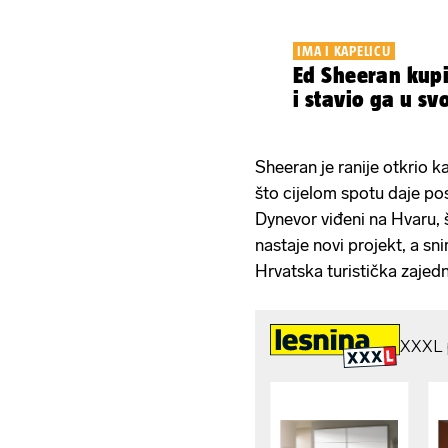
IMA I KAPELICU
Ed Sheeran kup
i stavio ga u sv
Sheeran je ranije otkrio k
što cijelom spotu daje po
Dynevor viđeni na Hvaru, š
nastaje novi projekt, a sn
Hrvatska turistička zajedn