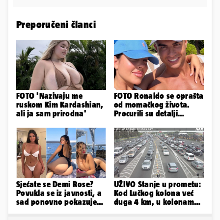
Preporučeni članci
FOTO 'Nazivaju me
FOTO Ronaldo se oprašta
ruskom Kim Kardashian,
od momačkog života.
ali ja sam prirodna'
Procurili su detalji
glamuroznog vjenčanja
Sjećate se Demi Rose?
UŽIVO Stanje u prometu:
Povukla se iz javnosti, a
Kod Lučkog kolona već
sad ponovno pokazuje
duga 4 km, u kolonama
obline. Ovako izgleda
se vozi prema moru