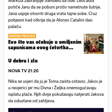
Markiza zabranjuje Samuelu da ode. Leocadia
potiče Janu da se pobuni protiv nametnute šutnje.
Jana uspije otvoriti druga vrata tajne sobe. Cruz
pobjesni kad otkrije da je Alonso Catalini dao
palaču.
DNEVNI PREGLED
Evo što vas očekuje u omiljenim
sapunicama ovog četvrtka...
U dobru i zlu
NOVA TV 21:20
Nika se uvjeri da ju je Toma zaista ostavio. Jakov je
u nevjerici jer mu Divna i Željka onemogućavaju
isplatu plaće. Njih dvije pokušavaju natjerati Jakova
da odustane od zahtjeva.