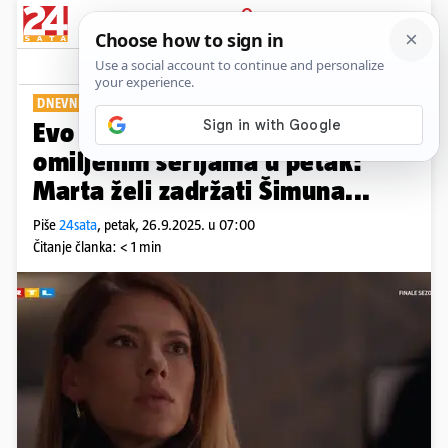
PRIJAVA
Show
Komentari
0
DNEVNI PREGLED
Evo što će se događati u vašim
omiljenim serijama u petak:
Marta želi zadržati Šimuna...
Piše
24sata
,
petak, 26.9.2025. u 07:00
Čitanje članka: < 1 min