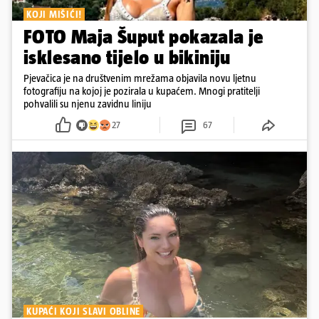
KOJI MIŠIĆI!
FOTO Maja Šuput pokazala je
isklesano tijelo u bikiniju
Pjevačica je na društvenim mrežama objavila novu ljetnu
fotografiju na kojoj je pozirala u kupaćem. Mnogi pratitelji
pohvalili su njenu zavidnu liniju
27
67
KUPAĆI KOJI SLAVI OBLINE