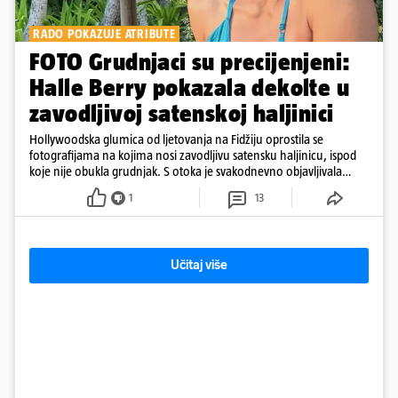
RADO POKAZUJE ATRIBUTE
FOTO Grudnjaci su precijenjeni:
Halle Berry pokazala dekolte u
zavodljivoj satenskoj haljinici
Hollywoodska glumica od ljetovanja na Fidžiju oprostila se
fotografijama na kojima nosi zavodljivu satensku haljinicu, ispod
koje nije obukla grudnjak. S otoka je svakodnevno objavljivala
fotografije u kupaćem
1
13
Učitaj više