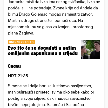
Jadranka misli da Ivka ima nekog sviđanika, Ivka ne
poriče, ali i ne potvrđuje. Zvone krije od Anđele da
bi mu Drago Golemac mogao namjestiti zatvor.
Martin s druge strane želi pomoći ocu. Na
mjesnom skupu se glasa za izmjenu prostornog
plana Zaglava.
DNEVNI PREGLED
Evo što će se događati u vašim
omiljenim sapunicama u srijedu
Cacau
HRT 21:25
Simone se i dalje bori za Justinovo nasljedstvo,
manipulirajući i prijeteći svima oko sebe kako bi
postigla svoje ciljeve, čak i nudeći savezništvo
bivšim neprijateljima. Salomão i Sal počnu