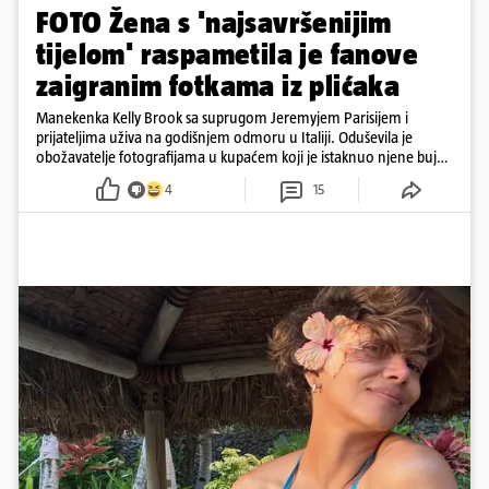
FOTO Žena s 'najsavršenijim
tijelom' raspametila je fanove
zaigranim fotkama iz plićaka
Manekenka Kelly Brook sa suprugom Jeremyjem Parisijem i
prijateljima uživa na godišnjem odmoru u Italiji. Oduševila je
obožavatelje fotografijama u kupaćem koji je istaknuo njene bujne
obline
4
15