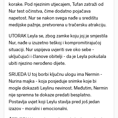
korake. Pod njezinim utjecajem, Tufan zatraži od
Nur test očinstva, čime dodatno pojačava
napetost. Nur se nakon svega nađe u središtu
medijske pažnje, pretvorena u tračersku atrakciju.
UTORAK Leyla se, zbog zamke koju joj je smjestila
Nur, nađe u izuzetno teškoj i kompromitirajućoj
situaciji. Nur uspijeva uvjeriti sve oko sebe -
uključujući i članove obitelji - da je Leyla pokušala
ubiti njezino nerođeno dijete.
SRIJEDA U toj borbi ključnu ulogu ima Nermin -
Nurina majka - koja posjeduje snimke koje bi
mogle dokazati Leylinu nevinost. Međutim, Nermin
nije spremna te dokaze predati besplatno.
Postavlja uvjet koji Leylu stavlja pred još jedan
izazov - moralni i emocionalni.