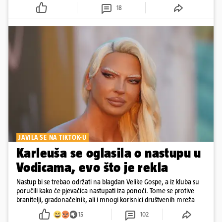
18
JAVILA SE NA TIKTOK-U
Karleuša se oglasila o nastupu u
Vodicama, evo što je rekla
Nastup bi se trebao održati na blagdan Velike Gospe, a iz kluba su
poručili kako će pjevačica nastupati iza ponoći. Tome se protive
branitelji, gradonačelnik, ali i mnogi korisnici društvenih mreža
15
102