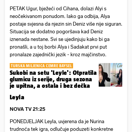
PETAK Ugur, bježeći od Cihana, dolazi Alyi s
neočekivanom ponudom. Iako ga odbija, Alya
postaje svjesna da njezin sin Deniz više nije siguran.
Situacija se dodatno pogoršava kad Deniz
iznenada nestane. Svi se ujedinjuju kako bi ga
pronašli, a u toj borbi Alya i Sadakat prvi put
pronalaze zajednički jezik - kroz majčinstvo.
TURSKA MILJENICA CEMRE BAYSEL
Sukobi na setu 'Leyle': Otpratila
glumicu iz serije, druga sezona
je upitna, a ostala i bez dečka
Leyla
NOVA TV 21:25
PONEDJELJAK Leyla, uvjerena da je Nurina
trudnoća tek igra, odlučuje poduzeti konkretne