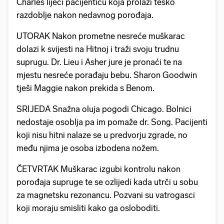
Charles liječi pacijenticu koja prolazi teško
razdoblje nakon nedavnog porođaja.
UTORAK Nakon prometne nesreće muškarac
dolazi k svijesti na Hitnoj i traži svoju trudnu
suprugu. Dr. Lieu i Asher jure je pronaći te na
mjestu nesreće porađaju bebu. Sharon Goodwin
tješi Maggie nakon prekida s Benom.
SRIJEDA Snažna oluja pogodi Chicago. Bolnici
nedostaje osoblja pa im pomaže dr. Song. Pacijenti
koji nisu hitni nalaze se u predvorju zgrade, no
među njima je osoba izbodena nožem.
ČETVRTAK Muškarac izgubi kontrolu nakon
porođaja supruge te se ozlijedi kada utrči u sobu
za magnetsku rezonancu. Pozvani su vatrogasci
koji moraju smisliti kako ga osloboditi.