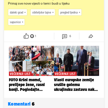
Primaj sve nove vijesti o temi i budi u tijeku
daleki grad
obiteljske tajne
pregled tjedna
sapunice
1
6
Komentari
6