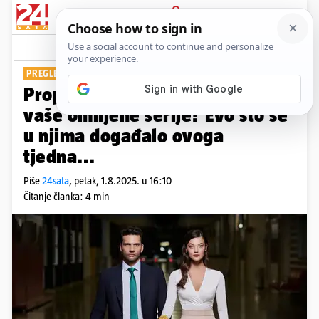
PRIJAVA
Show
Komentari
6
PREGLED TJEDNA
Propustili ste neku epizodu
vaše omiljene serije? Evo što se
u njima događalo ovoga
tjedna...
Piše
24sata
,
petak, 1.8.2025. u 16:10
Čitanje članka: 4 min