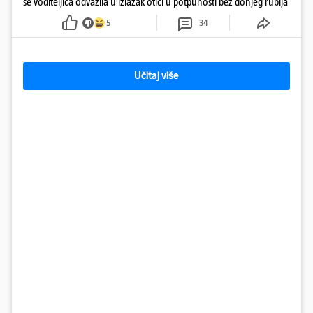
se voditeljica odvažila u izlazak otići u potpunosti bez donjeg rublja
5
34
Učitaj više