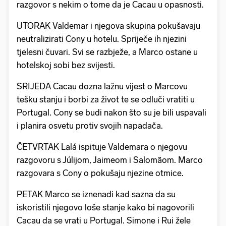
razgovor s nekim o tome da je Cacau u opasnosti.
UTORAK Valdemar i njegova skupina pokušavaju
neutralizirati Cony u hotelu. Spriječe ih njezini
tjelesni čuvari. Svi se razbježe, a Marco ostane u
hotelskoj sobi bez svijesti.
SRIJEDA Cacau dozna lažnu vijest o Marcovu
tešku stanju i borbi za život te se odluči vratiti u
Portugal. Cony se budi nakon što su je bili uspavali
i planira osvetu protiv svojih napadača.
ČETVRTAK Lalá ispituje Valdemara o njegovu
razgovoru s Júlijom, Jaimeom i Salomãom. Marco
razgovara s Cony o pokušaju njezine otmice.
PETAK Marco se iznenadi kad sazna da su
iskoristili njegovo loše stanje kako bi nagovorili
Cacau da se vrati u Portugal. Simone i Rui žele