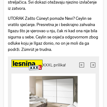
streljačica. Svi dokazi otežavaju njezino izvlačenje
iz zatvora.
UTORAK Zašto Cüneyt pomaže Nevi? Ceylin se
vratilo sjećanje. Presretna je i beskrajno zahvalna
Ilgazu što je vjerovao u nju, čak ni kad ona nije bila
sigurna u sebe. Ceylin se osjeća odgovornom zbog
odluke koju je Ilgaz donio, no on je moli da ga
podrži. Zümrüt je trudna.