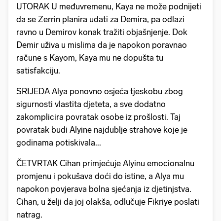
UTORAK U međuvremenu, Kaya ne može podnijeti
da se Zerrin planira udati za Demira, pa odlazi
ravno u Demirov konak tražiti objašnjenje. Dok
Demir uživa u mislima da je napokon poravnao
račune s Kayom, Kaya mu ne dopušta tu
satisfakciju.
SRIJEDA Alya ponovno osjeća tjeskobu zbog
sigurnosti vlastita djeteta, a sve dodatno
zakomplicira povratak osobe iz prošlosti. Taj
povratak budi Alyine najdublje strahove koje je
godinama potiskivala...
ČETVRTAK Cihan primjećuje Alyinu emocionalnu
promjenu i pokušava doći do istine, a Alya mu
napokon povjerava bolna sjećanja iz djetinjstva.
Cihan, u želji da joj olakša, odlučuje Fikriye poslati
natrag.