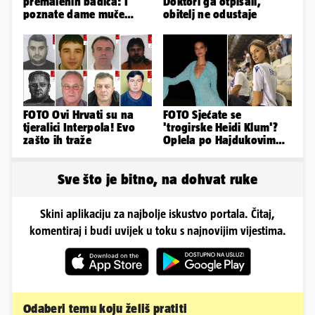
premalenih badića: I
Doktori ga otpisali,
poznate dame muče
obitelj ne odustaje
vrućine, evo kako su
pozirale
FOTO Ovi Hrvati su na
FOTO Sjećate se
tjeralici Interpola! Evo
'trogirske Heidi Klum'?
zašto ih traže
Oplela po Hajdukovim
navijačima: 'Zvižduci?
Sramota'
Sve što je bitno, na dohvat ruke
Skini aplikaciju za najbolje iskustvo portala. Čitaj,
komentiraj i budi uvijek u toku s najnovijim vijestima.
Odaberi temu koju želiš pratiti