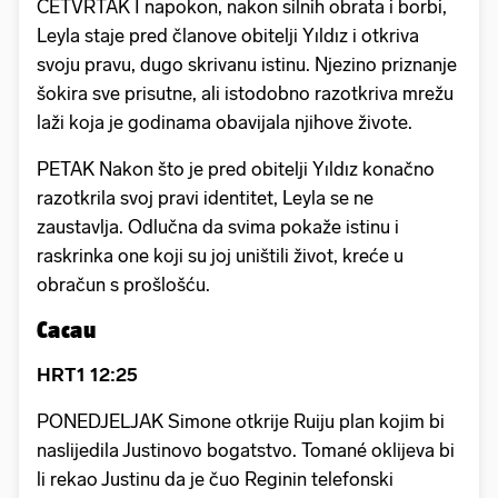
ČETVRTAK I napokon, nakon silnih obrata i borbi,
Leyla staje pred članove obitelji Yıldız i otkriva
svoju pravu, dugo skrivanu istinu. Njezino priznanje
šokira sve prisutne, ali istodobno razotkriva mrežu
laži koja je godinama obavijala njihove živote.
PETAK Nakon što je pred obitelji Yıldız konačno
razotkrila svoj pravi identitet, Leyla se ne
zaustavlja. Odlučna da svima pokaže istinu i
raskrinka one koji su joj uništili život, kreće u
obračun s prošlošću.
Cacau
HRT1 12:25
PONEDJELJAK Simone otkrije Ruiju plan kojim bi
naslijedila Justinovo bogatstvo. Tomané oklijeva bi
li rekao Justinu da je čuo Reginin telefonski