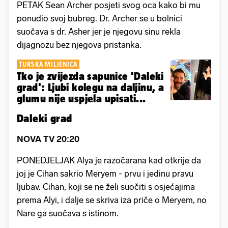
PETAK Sean Archer posjeti svog oca kako bi mu
ponudio svoj bubreg. Dr. Archer se u bolnici
suočava s dr. Asher jer je njegovu sinu rekla
dijagnozu bez njegova pristanka.
TURSKA MILJENICA
Tko je zvijezda sapunice 'Daleki
grad': Ljubi kolegu na daljinu, a
glumu nije uspjela upisati...
Daleki grad
NOVA TV 20:20
PONEDJELJAK Alya je razočarana kad otkrije da
joj je Cihan sakrio Meryem - prvu i jedinu pravu
ljubav. Cihan, koji se ne želi suočiti s osjećajima
prema Alyi, i dalje se skriva iza priče o Meryem, no
Nare ga suočava s istinom.