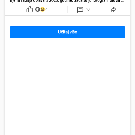
njena zadnja objava iz 2023. godine. Sada su ju fotografi 'ulovili'
na Ibizi
4
10
Učitaj više