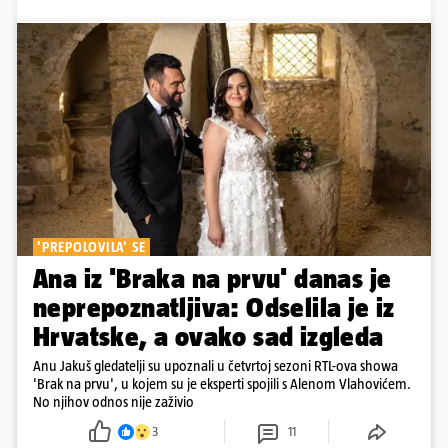
'PREPOLOVILA' SE
Ana iz 'Braka na prvu' danas je
neprepoznatljiva: Odselila je iz
Hrvatske, a ovako sad izgleda
Anu Jakuš gledatelji su upoznali u četvrtoj sezoni RTL-ova showa
'Brak na prvu', u kojem su je eksperti spojili s Alenom Vlahovićem.
No njihov odnos nije zaživio
3
11