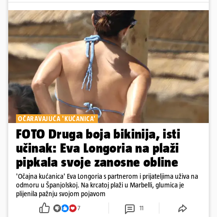
OČARAVAJUĆA 'KUĆANICA'
FOTO Druga boja bikinija, isti
učinak: Eva Longoria na plaži
pipkala svoje zanosne obline
'Očajna kućanica' Eva Longoria s partnerom i prijateljima uživa na
odmoru u Španjolskoj. Na krcatoj plaži u Marbelli, glumica je
plijenila pažnju svojom pojavom
7
11