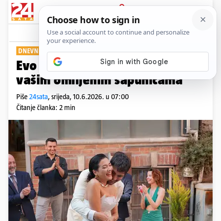
PRIJAVA
Show
Komentari
0
DNEVNI PREGLED
Evo što vas ove srijede čeka u
vašim omiljenim sapunicama
Piše
24sata
,
srijeda, 10.6.2026. u 07:00
Čitanje članka: 2 min