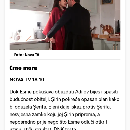
Foto: Nova TV
Crno more
NOVA TV 18:10
Dok Esme pokušava obuzdati Adilov bijes i spasiti
budućnost obitelji, Şirin pokreće opasan plan kako
bi oduzela Şerifa. Eleni daje iskaz protiv Şerifa,
nesvjesna zamke koju joj Şirin priprema, a
neposredno prije nego što Esme odluči otkriti
istinu, stižu rezultati DNK testa.