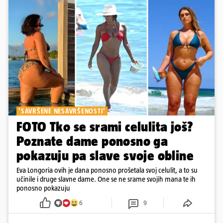
'SAVRŠENE NESAVRŠENOSTI'
FOTO Tko se srami celulita još?
Poznate dame ponosno ga
pokazuju pa slave svoje obline
Eva Longoria ovih je dana ponosno prošetala svoj celulit, a to su
učinile i druge slavne dame. One se ne srame svojih mana te ih
ponosno pokazuju
6
9