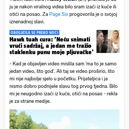
ju je nakon viralnog videa bilo sram izaći iz kuće ili
otići na posao. Za
Page Six
progovorila je o svojoj
iznenadnoj slavi.
OBOGATILA SE PREKO NOĆI
Hawk tuah cura: 'Neću snimati
vrući sadržaj, a jedan me tražio
staklenku punu moje pljuvačke'
- Kad je objavljen video mislila sam 'ma to je samo
jedan video, što god'. Ali taj se video proširio, što
mi nije najbolje sjelo u početku. Prijateljica i ja
nismo dobro podnijele slavu tog prvog tjedna. Bilo
mi je neugodno izaći iz kuće, otići na posao - rekla
je za strane medije.