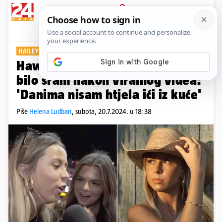
PRIJAVA
Show
Komentari
7
HAILEY WELCH
Hawk tuah cura priznala da ju je
bilo sram nakon viralnog videa:
'Danima nisam htjela ići iz kuće'
Piše
Helena Ludban
,
subota, 20.7.2024. u 18:38