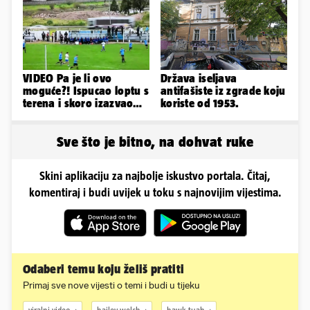
starijeg
Instagram
VIDEO Pa je li ovo
Država iseljava
moguće?! Ispucao loptu s
antifašiste iz zgrade koju
terena i skoro izazvao
koriste od 1953.
prometnu nesreću
Sve što je bitno, na dohvat ruke
Skini aplikaciju za najbolje iskustvo portala. Čitaj,
komentiraj i budi uvijek u toku s najnovijim vijestima.
Odaberi temu koju želiš pratiti
Primaj sve nove vijesti o temi i budi u tijeku