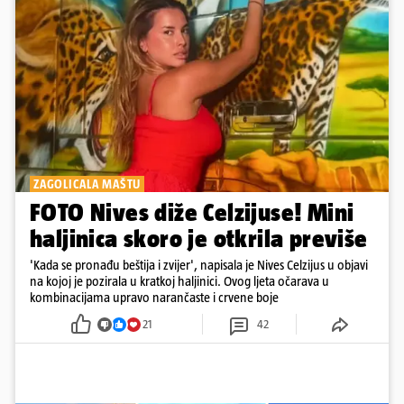
ZAGOLICALA MAŠTU
FOTO Nives diže Celzijuse! Mini
haljinica skoro je otkrila previše
'Kada se pronađu beštija i zvijer', napisala je Nives Celzijus u objavi
na kojoj je pozirala u kratkoj haljinici. Ovog ljeta očarava u
kombinacijama upravo narančaste i crvene boje
21
42