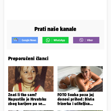
Prati naše kanale
Preporučeni članci
Znaš li tko sam?
FOTO Svaka poza joj
Napustila je Hrvatsku
donosi prihod: Bivša
zbog karijere pa se
frizerka i učiteljica
zaljubila u 15 godina
oblinama je zapalila