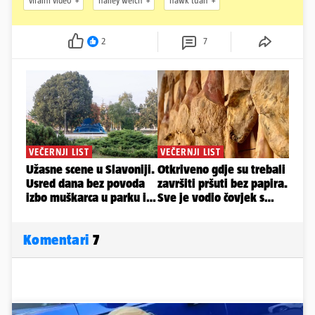
viralni video
hailey welch
hawk tuah
2
7
Komentari
7