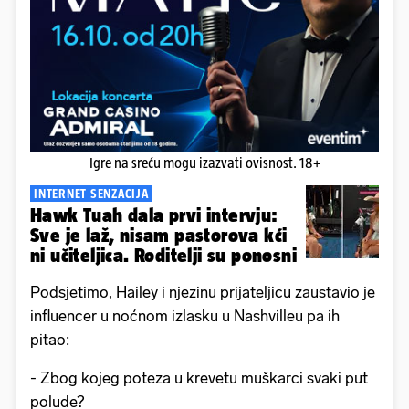
Igre na sreću mogu izazvati ovisnost. 18+
INTERNET SENZACIJA
Hawk Tuah dala prvi intervju:
Sve je laž, nisam pastorova kći
ni učiteljica. Roditelji su ponosni
Podsjetimo, Hailey i njezinu prijateljicu zaustavio je
influencer u noćnom izlasku u Nashvilleu pa ih
pitao:
- Zbog kojeg poteza u krevetu muškarci svaki put
polude?