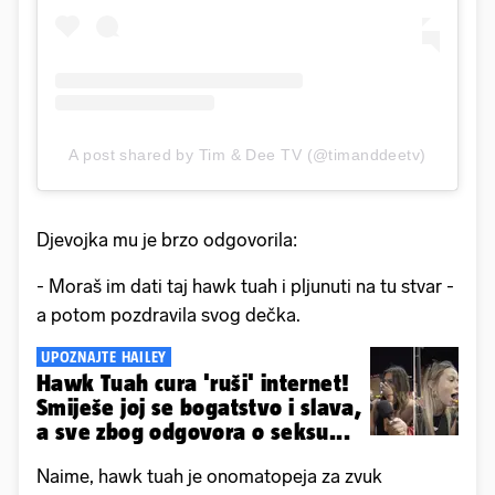
A post shared by Tim & Dee TV (@timanddeetv)
Djevojka mu je brzo odgovorila:
- Moraš im dati taj hawk tuah i pljunuti na tu stvar -
a potom pozdravila svog dečka.
UPOZNAJTE HAILEY
Hawk Tuah cura 'ruši' internet!
Smiješe joj se bogatstvo i slava,
a sve zbog odgovora o seksu...
Naime, hawk tuah je onomatopeja za zvuk