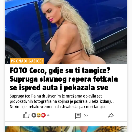
PRONAĐI GAĆICE!
FOTO Coco, gdje su ti tangice?
Supruga slavnog repera fotkala
se ispred auta i pokazala sve
Supruga Ice T-a na društvenim je mrežama objavila set
provokativnih fotografija na kojima je pozirala u seksi izdanju.
Nekima je trebalo vremena da shvate da ipak nosi tangice
14
56