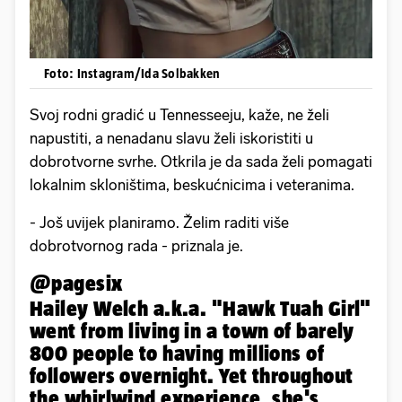
Foto: Instagram/Ida Solbakken
Svoj rodni gradić u Tennesseeju, kaže, ne želi
napustiti, a nenadanu slavu želi iskoristiti u
dobrotvorne svrhe. Otkrila je da sada želi pomagati
lokalnim skloništima, beskućnicima i veteranima.
- Još uvijek planiramo. Želim raditi više
dobrotvornog rada - priznala je.
@pagesix
Hailey Welch a.k.a. "Hawk Tuah Girl"
went from living in a town of barely
800 people to having millions of
followers overnight. Yet throughout
the whirlwind experience, she's