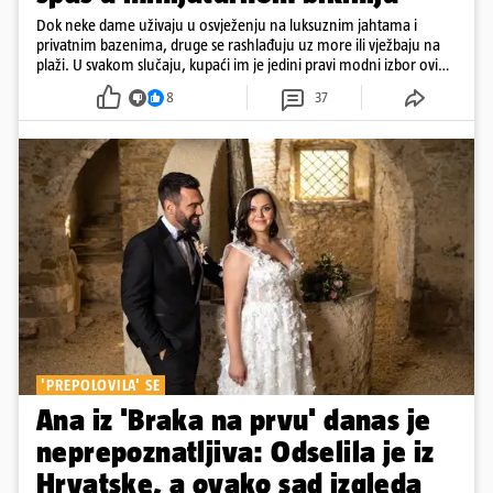
Dok neke dame uživaju u osvježenju na luksuznim jahtama i
privatnim bazenima, druge se rashlađuju uz more ili vježbaju na
plaži. U svakom slučaju, kupaći im je jedini pravi modni izbor ovih
dana
8
37
'PREPOLOVILA' SE
Ana iz 'Braka na prvu' danas je
neprepoznatljiva: Odselila je iz
Hrvatske, a ovako sad izgleda