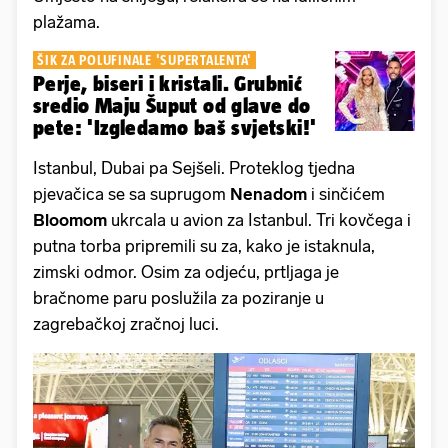
plažama.
ŠIK ZA POLUFINALE 'SUPERTALENTA'
Perje, biseri i kristali. Grubnić
sredio Maju Šuput od glave do
pete: 'Izgledamo baš svjetski!'
Istanbul, Dubai pa Sejšeli. Proteklog tjedna
pjevačica se sa suprugom
Nenadom
i sinčićem
Bloomom
ukrcala u avion za Istanbul. Tri kovčega i
putna torba pripremili su za, kako je istaknula,
zimski odmor. Osim za odjeću, prtljaga je
bračnome paru poslužila za poziranje u
zagrebačkoj zračnoj luci.