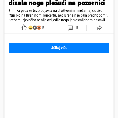
dizala noge plešući na pozornici
Snimka pada se brzo pojavila na društvenim mrežama, s opisom
'Nisi bio na Breninom koncertu, ako Brena nije pala pred tobom'.
Srećom, pjevačica se nije ozlijedila nego je s osmijehom nastavila
pjevati
17
15
Učitaj više