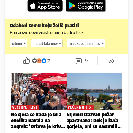
Odaberi temu koju želiš pratiti
Primaj sve nove vijesti o temi i budi u tijeku
odmor
nenad tatarinov
maja šuput tatarinov
17
64