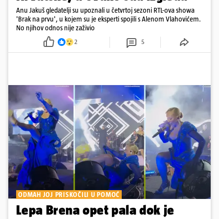
Anu Jakuš gledatelji su upoznali u četvrtoj sezoni RTL-ova showa
'Brak na prvu', u kojem su je eksperti spojili s Alenom Vlahovićem.
No njihov odnos nije zaživio
2
5
ODMAH JOJ PRISKOČILI U POMOĆ
Lepa Brena opet pala dok je