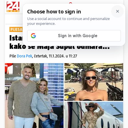
PRIJAVA
Show
Komentari
64
PIJESAK, MORE I SUNCE
Istanbul, Dubai pa Sejšeli: Evo
kako se Maja Šuput odmara...
Piše
Dora Pek
,
četvrtak, 11.1.2024. u 11:27