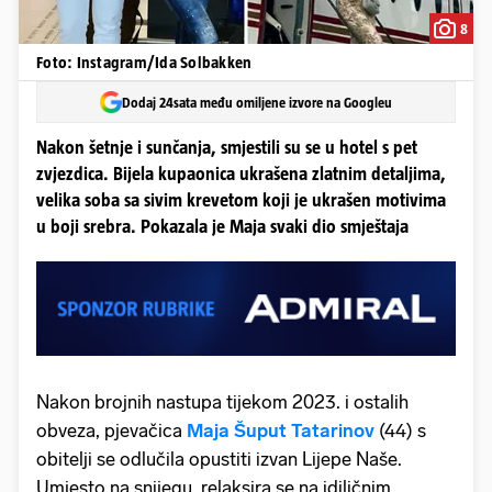
8
Foto: Instagram/Ida Solbakken
Dodaj 24sata među omiljene izvore na Googleu
Nakon šetnje i sunčanja, smjestili su se u hotel s pet
zvjezdica. Bijela kupaonica ukrašena zlatnim detaljima,
velika soba sa sivim krevetom koji je ukrašen motivima
u boji srebra. Pokazala je Maja svaki dio smještaja
Nakon brojnih nastupa tijekom 2023. i ostalih
obveza, pjevačica
Maja Šuput Tatarinov
(44) s
obitelji se odlučila opustiti izvan Lijepe Naše.
Umjesto na snijegu, relaksira se na idiličnim