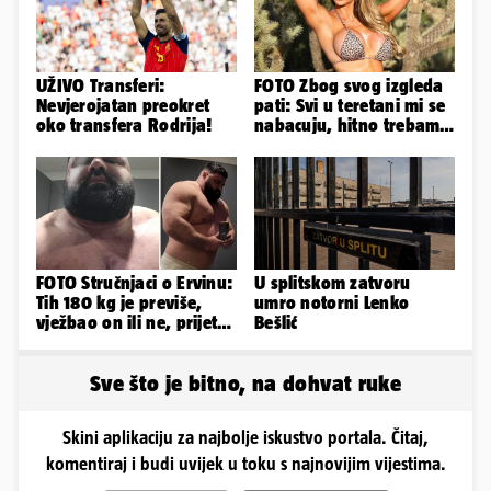
UŽIVO Transferi:
FOTO Zbog svog izgleda
Nevjerojatan preokret
pati: Svi u teretani mi se
oko transfera Rodrija!
nabacuju, hitno trebam
tjelohranitelja!
FOTO Stručnjaci o Ervinu:
U splitskom zatvoru
Tih 180 kg je previše,
umro notorni Lenko
vježbao on ili ne, prijete
Bešlić
mu mnoge komplikacije
Sve što je bitno, na dohvat ruke
Skini aplikaciju za najbolje iskustvo portala. Čitaj,
komentiraj i budi uvijek u toku s najnovijim vijestima.