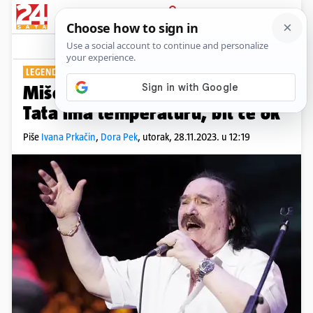
PRIJAVA
Show
Komentari
106
LEGENDARNI PJEVAČ
Mišo Kovač završio je u bolnici:
Tata ima temperaturu, bit će ok
Piše
Ivana Prkačin
,
Dora Pek
,
utorak, 28.11.2023. u 12:19