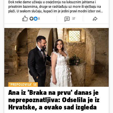
Dok neke dame uživaju u osvježenju na luksuznim jahtama i
privatnim bazenima, druge se rashlađuju uz more ili vježbaju na
plaži. U svakom slučaju, kupaći im je jedini pravi modni izbor ovih
dana
8
37
'PREPOLOVILA' SE
Ana iz 'Braka na prvu' danas je
neprepoznatljiva: Odselila je iz
Hrvatske, a ovako sad izgleda