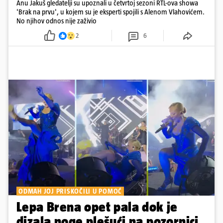
Anu Jakuš gledatelji su upoznali u četvrtoj sezoni RTL-ova showa
'Brak na prvu', u kojem su je eksperti spojili s Alenom Vlahovićem.
No njihov odnos nije zaživio
2
6
ODMAH JOJ PRISKOČILI U POMOĆ
Lepa Brena opet pala dok je
dizala noge plešući na pozornici