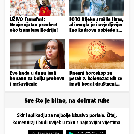
UŽIVO Transferi:
FOTO Rijeka srušila Ilves,
Nevjerojatan preokret
ali mogla je i uvjerljivije:
oko transfera Rodrija!
Evo kadrova pobjede s
Rujevice
Evo kada u danu jesti
Dnevni horoskop za
bananu za bolju probavu
petak 7. kolovoza: Bik će
i mršavljenje
imati bogat društveni
život, Rak se žrtvuje
Sve što je bitno, na dohvat ruke
Skini aplikaciju za najbolje iskustvo portala. Čitaj,
komentiraj i budi uvijek u toku s najnovijim vijestima.