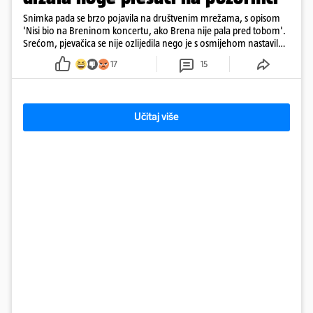
Snimka pada se brzo pojavila na društvenim mrežama, s opisom
'Nisi bio na Breninom koncertu, ako Brena nije pala pred tobom'.
Srećom, pjevačica se nije ozlijedila nego je s osmijehom nastavila
pjevati
17
15
Učitaj više