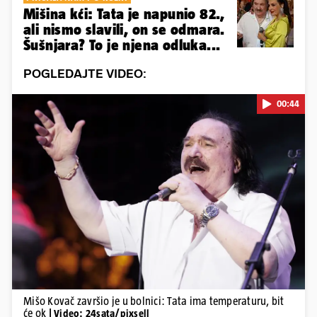
Mišina kći: Tata je napunio 82.,
ali nismo slavili, on se odmara.
Šušnjara? To je njena odluka...
POGLEDAJTE VIDEO:
00:44
Pokretanje videa...
Mišo Kovač završio je u bolnici: Tata ima temperaturu, bit
će ok
| Video: 24sata/pixsell