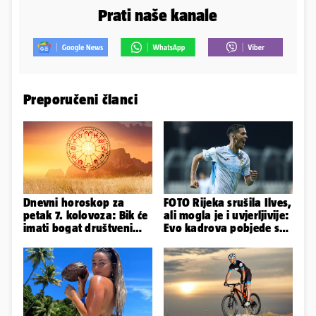
Prati naše kanale
Preporučeni članci
Dnevni horoskop za
FOTO Rijeka srušila Ilves,
petak 7. kolovoza: Bik će
ali mogla je i uvjerljivije:
imati bogat društveni
Evo kadrova pobjede s
život, Rak se žrtvuje
Rujevice