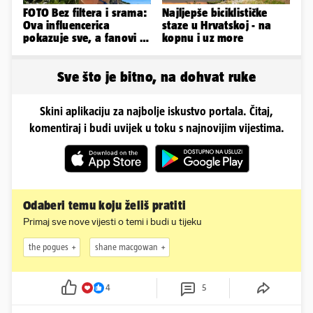
FOTO Bez filtera i srama:
Najljepše biciklističke
Ova influencerica
staze u Hrvatskoj - na
pokazuje sve, a fanovi je
kopnu i uz more
naprosto obožavaju!
Sve što je bitno, na dohvat ruke
Skini aplikaciju za najbolje iskustvo portala. Čitaj,
komentiraj i budi uvijek u toku s najnovijim vijestima.
Odaberi temu koju želiš pratiti
Primaj sve nove vijesti o temi i budi u tijeku
the pogues
shane macgowan
4
5