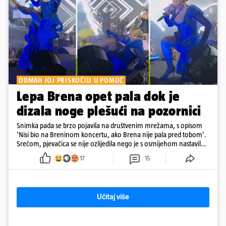
ODMAH JOJ PRISKOČILI U POMOĆ
Lepa Brena opet pala dok je
dizala noge plešući na pozornici
Snimka pada se brzo pojavila na društvenim mrežama, s opisom
'Nisi bio na Breninom koncertu, ako Brena nije pala pred tobom'.
Srećom, pjevačica se nije ozlijedila nego je s osmijehom nastavila
pjevati
17
15
Učitaj više