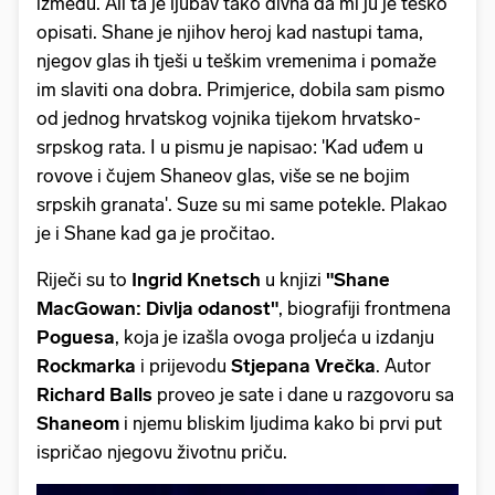
između. Ali ta je ljubav tako divna da mi ju je teško
opisati. Shane je njihov heroj kad nastupi tama,
njegov glas ih tješi u teškim vremenima i pomaže
im slaviti ona dobra. Primjerice, dobila sam pismo
od jednog hrvatskog vojnika tijekom hrvatsko-
srpskog rata. I u pismu je napisao: 'Kad uđem u
rovove i čujem Shaneov glas, više se ne bojim
srpskih granata'. Suze su mi same potekle. Plakao
je i Shane kad ga je pročitao.
Riječi su to
Ingrid Knetsch
u knjizi
"Shane
MacGowan: Divlja odanost"
, biografiji frontmena
Poguesa
, koja je izašla ovoga proljeća u izdanju
Rockmarka
i prijevodu
Stjepana Vrečka
. Autor
Richard Balls
proveo je sate i dane u razgovoru sa
Shaneom
i njemu bliskim ljudima kako bi prvi put
ispričao njegovu životnu priču.