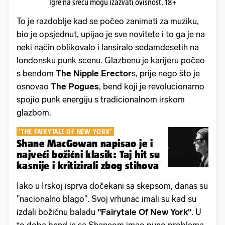
Igre na sreću mogu izazvati ovisnost. 18+
To je razdoblje kad se počeo zanimati za muziku,
bio je opsjednut, upijao je sve novitete i to ga je na
neki način oblikovalo i lansiralo sedamdesetih na
londonsku punk scenu. Glazbenu je karijeru počeo
s bendom
The Nipple Erector
s, prije nego što je
osnovao
The Pogues
, bend koji je revolucionarno
spojio punk energiju s tradicionalnom irskom
glazbom.
'THE FAIRYTALE OF NEW YORK'
Shane MacGowan napisao je i
najveći božićni klasik: Taj hit su
kasnije i kritizirali zbog stihova
Iako u Irskoj isprva dočekani sa skepsom, danas su
"nacionalno blago". Svoj vrhunac imali su kad su
izdali božićnu baladu
"Fairytale Of New York"
. U
to doba bend je sa Shaneom imao puno problema,