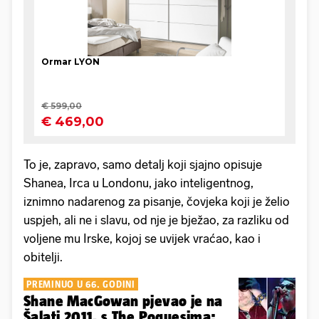
To je, zapravo, samo detalj koji sjajno opisuje
Shanea, Irca u Londonu, jako inteligentnog,
iznimno nadarenog za pisanje, čovjeka koji je želio
uspjeh, ali ne i slavu, od nje je bježao, za razliku od
voljene mu Irske, kojoj se uvijek vraćao, kao i
obitelji.
PREMINUO U 66. GODINI
Shane MacGowan pjevao je na
Šalati 2011. s The Poguesima: