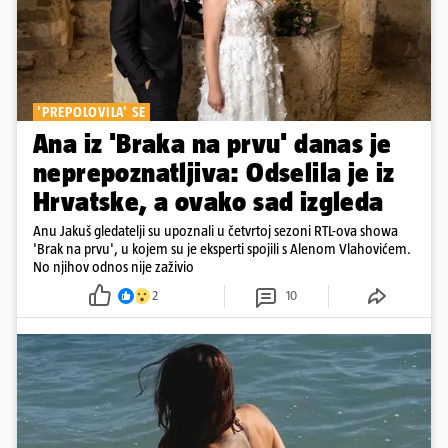
'PREPOLOVILA' SE
Ana iz 'Braka na prvu' danas je
neprepoznatljiva: Odselila je iz
Hrvatske, a ovako sad izgleda
Anu Jakuš gledatelji su upoznali u četvrtoj sezoni RTL-ova showa
'Brak na prvu', u kojem su je eksperti spojili s Alenom Vlahovićem.
No njihov odnos nije zaživio
2
10