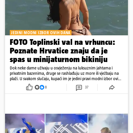
JEDINI MODNI IZBOR OVIH DANA
FOTO Toplinski val na vrhuncu:
Poznate Hrvatice znaju da je
spas u minijaturnom bikiniju
Dok neke dame uživaju u osvježenju na luksuznim jahtama i
privatnim bazenima, druge se rashlađuju uz more ili vježbaju na
plaži. U svakom slučaju, kupaći im je jedini pravi modni izbor ovih
dana
8
37