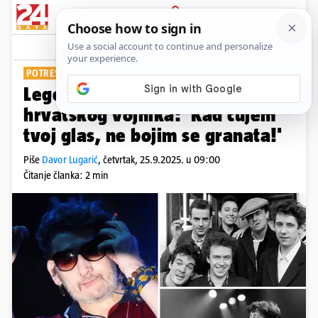
PRIJAVA
Show
Komentari
5
POTRESNA BIOGRAFIJA
Legenda je plakala uz pismo
hrvatskog vojnika: 'Kad čujem
tvoj glas, ne bojim se granata!'
Piše
Davor Lugarić
,
četvrtak, 25.9.2025. u 09:00
Čitanje članka: 2 min