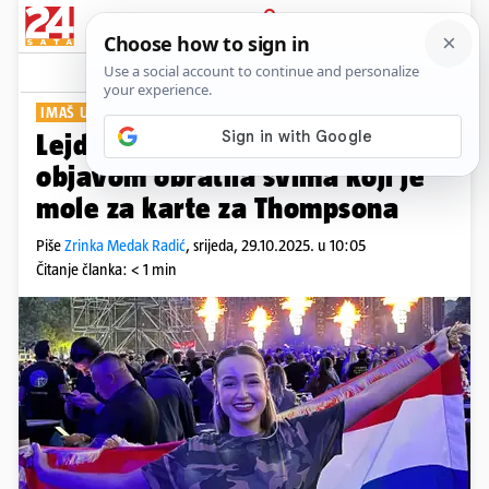
PRIJAVA
Show
Komentari
2
IMAŠ ULAZNICU?
Lejdi Perković se urnebesnom
objavom obratila svima koji je
mole za karte za Thompsona
Piše
Zrinka Medak Radić
,
srijeda, 29.10.2025. u 10:05
Čitanje članka: < 1 min