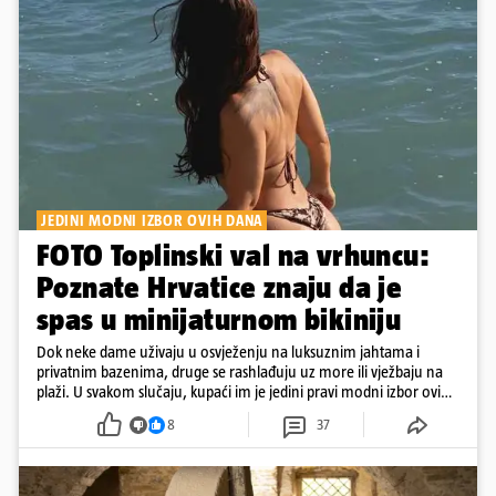
JEDINI MODNI IZBOR OVIH DANA
FOTO Toplinski val na vrhuncu:
Poznate Hrvatice znaju da je
spas u minijaturnom bikiniju
Dok neke dame uživaju u osvježenju na luksuznim jahtama i
privatnim bazenima, druge se rashlađuju uz more ili vježbaju na
plaži. U svakom slučaju, kupaći im je jedini pravi modni izbor ovih
dana
8
37