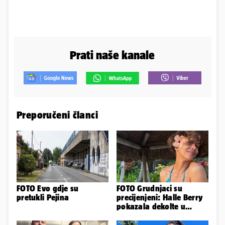
Prati naše kanale
Preporučeni članci
FOTO Evo gdje su
FOTO Grudnjaci su
pretukli Pejina
precijenjeni: Halle Berry
pokazala dekolte u
zavodljivoj satenskoj
haljinici