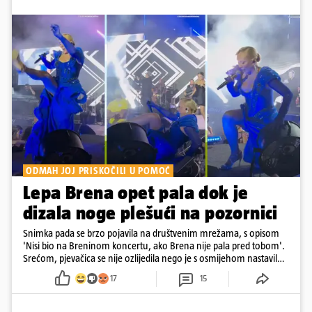
ODMAH JOJ PRISKOČILI U POMOĆ
Lepa Brena opet pala dok je
dizala noge plešući na pozornici
Snimka pada se brzo pojavila na društvenim mrežama, s opisom
'Nisi bio na Breninom koncertu, ako Brena nije pala pred tobom'.
Srećom, pjevačica se nije ozlijedila nego je s osmijehom nastavila
pjevati
17
15