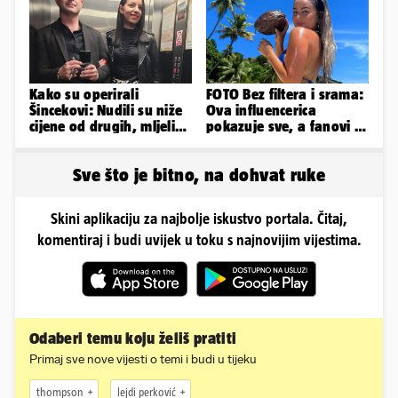
Kako su operirali
FOTO Bez filtera i srama:
Šincekovi: Nudili su niže
Ova influencerica
cijene od drugih, mljeli
pokazuje sve, a fanovi je
su otpad pa zakapali...
naprosto obožavaju!
Sve što je bitno, na dohvat ruke
Skini aplikaciju za najbolje iskustvo portala. Čitaj,
komentiraj i budi uvijek u toku s najnovijim vijestima.
Odaberi temu koju želiš pratiti
Primaj sve nove vijesti o temi i budi u tijeku
thompson
lejdi perković