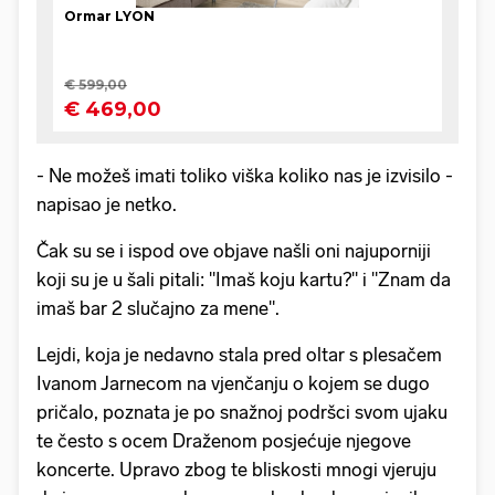
- Ne možeš imati toliko viška koliko nas je izvisilo -
napisao je netko.
Čak su se i ispod ove objave našli oni najuporniji
koji su je u šali pitali: "Imaš koju kartu?" i "Znam da
imaš bar 2 slučajno za mene".
Lejdi, koja je nedavno stala pred oltar s plesačem
Ivanom Jarnecom na vjenčanju o kojem se dugo
pričalo, poznata je po snažnoj podršci svom ujaku
te često s ocem Draženom posjećuje njegove
koncerte. Upravo zbog te bliskosti mnogi vjeruju