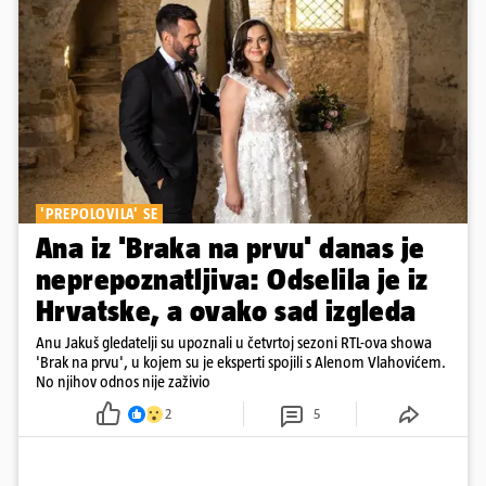
'PREPOLOVILA' SE
Ana iz 'Braka na prvu' danas je
neprepoznatljiva: Odselila je iz
Hrvatske, a ovako sad izgleda
Anu Jakuš gledatelji su upoznali u četvrtoj sezoni RTL-ova showa
'Brak na prvu', u kojem su je eksperti spojili s Alenom Vlahovićem.
No njihov odnos nije zaživio
2
5