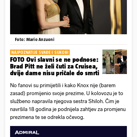
Foto: Mario Anzuoni
NAJPOZNATIJE SVAĐE I SUKOBI
FOTO Ovi slavni se ne podnose:
Brad Pitt ne želi čuti za Cruisea,
dvije dame nisu pričale do smrti
No fanovi su primijetili i kako Knox nije (barem
zasad) promijenio svoje prezime. U kolovozu je to
službeno napravila njegova sestra Shiloh. Čim je
navršila 18 godina je podnijela zahtjev za promjenu
prezimena te se odrekla očevog.