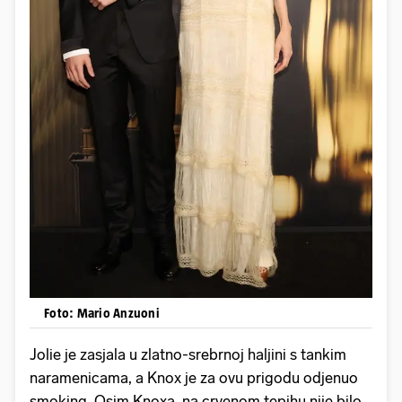
Foto: Mario Anzuoni
Jolie je zasjala u zlatno-srebrnoj haljini s tankim
naramenicama, a Knox je za ovu prigodu odjenuo
smoking. Osim Knoxa, na crvenom tepihu nije bilo