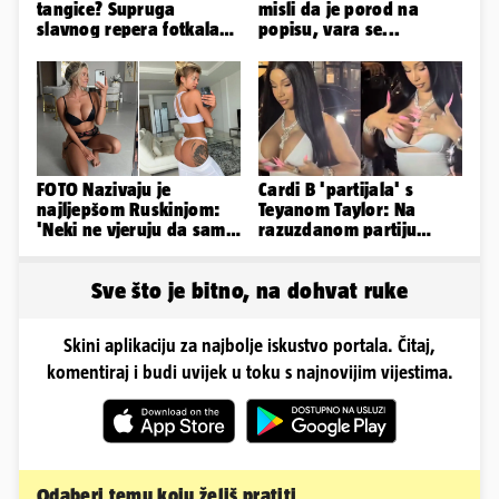
tangice? Supruga
misli da je porod na
slavnog repera fotkala
popisu, vara se...
se ispred auta i pokazala
sve
FOTO Nazivaju je
Cardi B 'partijala' s
najljepšom Ruskinjom:
Teyanom Taylor: Na
'Neki ne vjeruju da sam
razuzdanom partiju
stvarna. Što vi mislite?'
pokazala je bradavice i
guzu
Sve što je bitno, na dohvat ruke
Skini aplikaciju za najbolje iskustvo portala. Čitaj,
komentiraj i budi uvijek u toku s najnovijim vijestima.
Odaberi temu koju želiš pratiti