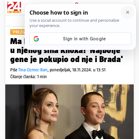
PRIJAVA
Show
Komentari
23
'PREZGODAN JE'
Ma kakva Angelina, svi gledali
u njenog sina Knoxa! 'Najbolje
gene je pokupio od nje i Brada'
Piše
Tina Ozmec-Ban
,
ponedjeljak, 18.11.2024. u 13:51
Čitanje članka: 1 min