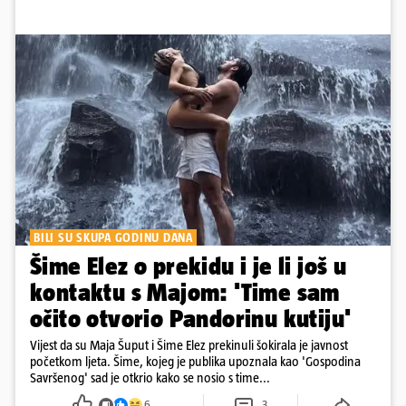
BILI SU SKUPA GODINU DANA
Šime Elez o prekidu i je li još u
kontaktu s Majom: 'Time sam
očito otvorio Pandorinu kutiju'
Vijest da su Maja Šuput i Šime Elez prekinuli šokirala je javnost
početkom ljeta. Šime, kojeg je publika upoznala kao 'Gospodina
Savršenog' sad je otkrio kako se nosio s time...
6
3