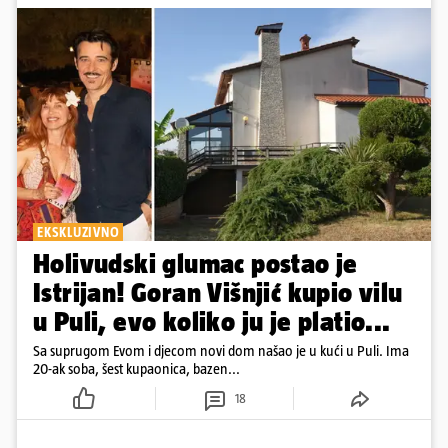
EKSKLUZIVNO
Holivudski glumac postao je
Istrijan! Goran Višnjić kupio vilu
u Puli, evo koliko ju je platio...
Sa suprugom Evom i djecom novi dom našao je u kući u Puli. Ima
20-ak soba, šest kupaonica, bazen...
18