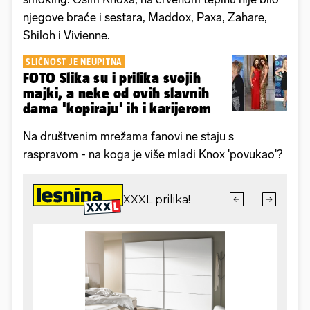
njegove braće i sestara, Maddox, Paxa, Zahare,
Shiloh i Vivienne.
SLIČNOST JE NEUPITNA
FOTO Slika su i prilika svojih
majki, a neke od ovih slavnih
dama 'kopiraju' ih i karijerom
Na društvenim mrežama fanovi ne staju s
raspravom - na koga je više mladi Knox 'povukao'?