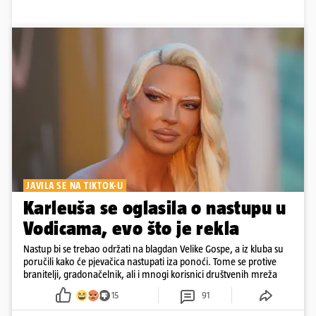
JAVILA SE NA TIKTOK-U
Karleuša se oglasila o nastupu u
Vodicama, evo što je rekla
Nastup bi se trebao održati na blagdan Velike Gospe, a iz kluba su
poručili kako će pjevačica nastupati iza ponoći. Tome se protive
branitelji, gradonačelnik, ali i mnogi korisnici društvenih mreža
15
91