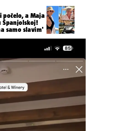
ti počelo, a Maja
u Španjolskoj!
'Posljednjih dana samo slavim'