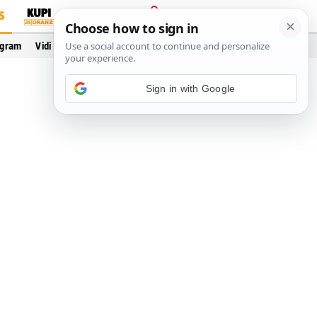
S
PRIJAVA
ogram
Vidi još…