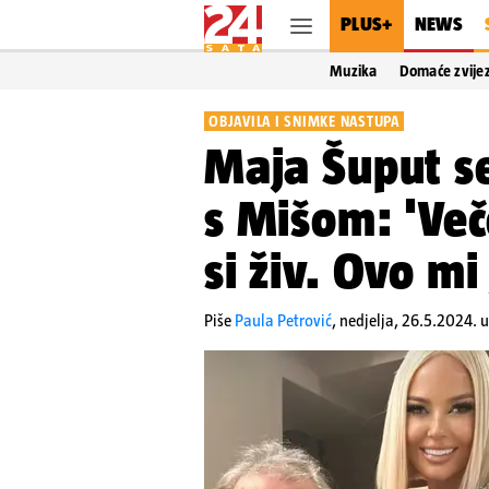
PLUS+
NEWS
Muzika
Domaće zvije
OBJAVILA I SNIMKE NASTUPA
Maja Šuput se
s Mišom: 'Več
si živ. Ovo mi
Piše
Paula Petrović
,
nedjelja, 26.5.2024. u