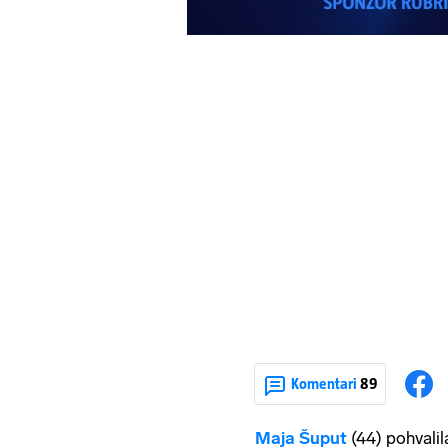
Komentari
89
Maja Šuput
(44) pohvali