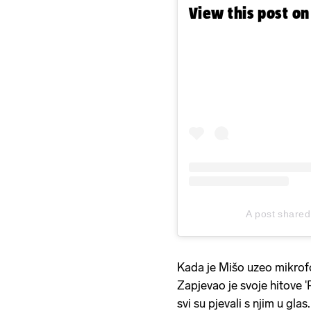
View this post o
A post share
Kada je Mišo uzeo mikrofon
Zapjevao je svoje hitove '
svi su pjevali s njim u glas.