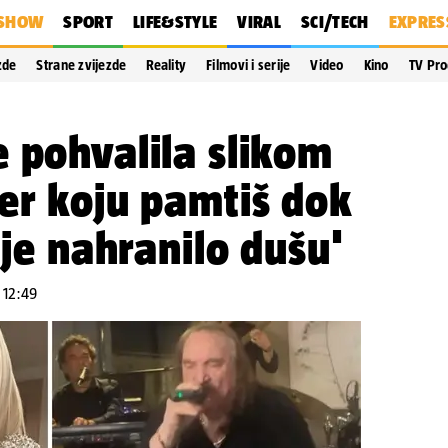
SHOW
SPORT
LIFE&STYLE
VIRAL
SCI/TECH
EXPRES
zde
Strane zvijezde
Reality
Filmovi i serije
Video
Kino
TV Pr
 pohvalila slikom
er koju pamtiš dok
 je nahranilo dušu'
 12:49