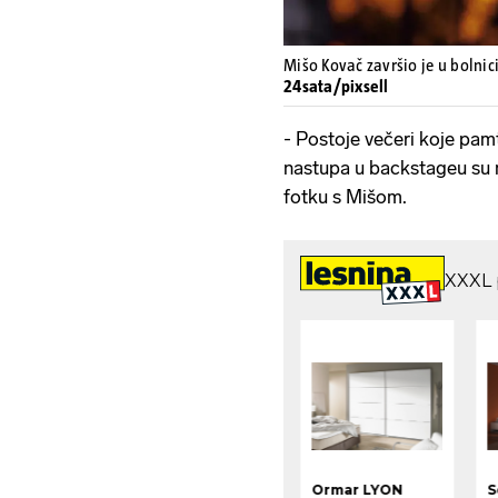
Mišo Kovač završio je u bolnic
24sata/pixsell
- Postoje večeri koje pamt
nastupa u backstageu su m
fotku s Mišom.