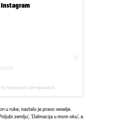
n Instagram
d by majasuput (@majasuput)
 u ruke, nastalo je pravo veselje.
Poljubi zemlju', 'Dalmacija u mom oku', a