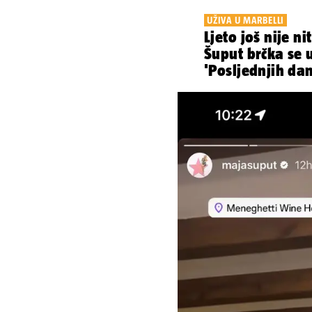
UŽIVA U MARBELLI
Ljeto još nije ni
Šuput brčka se 