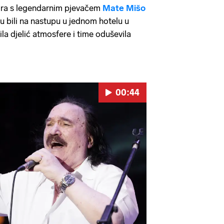
zira s legendarnim pjevačem
Mate Mišo
u bili na nastupu u jednom hotelu u
elila djelić atmosfere i time oduševila
00:44
Pokretanje videa...