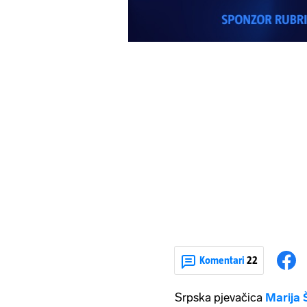
Komentari
22
Srpska pjevačica
Marija 