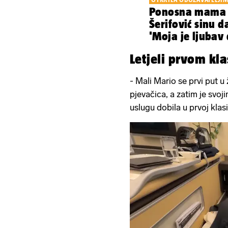
Ponosna mama 
Šerifović sinu d
'Moja je ljubav
je Mario'
Letjeli prvom kl
- Mali Mario se prvi put u ž
pjevačica, a zatim je svoj
uslugu dobila u prvoj klasi