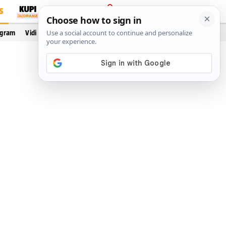
S
PRIJAVA
ogram
Vidi još…