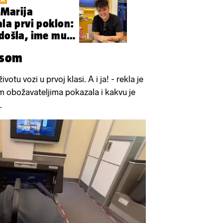
Marija
ala prvi poklon:
 došla, ime mu
asom
ivotu vozi u prvoj klasi. A i ja! - rekla je
im obožavateljima pokazala i kakvu je
.