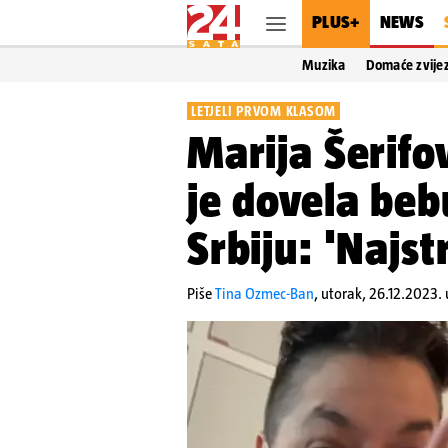
PLUS+
NEWS
Muzika
Domaće zvije
LETJELI PRVOM KLASOM
Marija Šerifo
je dovela beb
Srbiju: 'Najst
Piše
Tina Ozmec-Ban
,
utorak, 26.12.2023. 