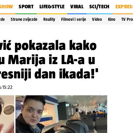
SHOW
SPORT
LIFE&STYLE
VIRAL
SCI/TECH
EXPRES
zde
Strane zvijezde
Reality
Filmovi i serije
Video
Kino
TV Pr
vić pokazala kako
u Marija iz LA-a u
resniji dan ikada!'
u 15:22