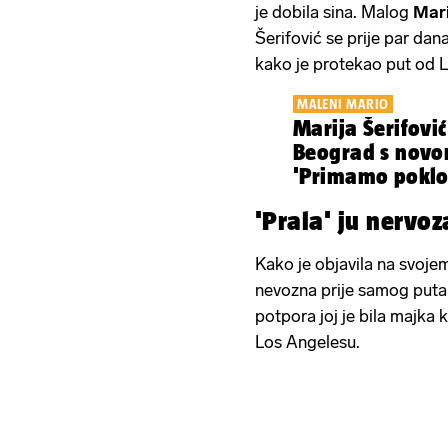
je dobila sina. Malog
Mari
Šerifović se prije par dana 
kako je protekao put od
MALENI MARIO
Marija Šerifović
Beograd s novo
'Primamo poklon
'Prala' ju nervoz
Kako je objavila na svojem
nevozna prije samog puta 
potpora joj je bila majka 
Los Angelesu.