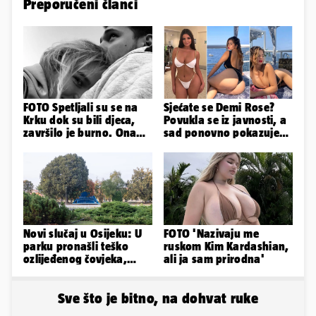
Preporučeni članci
FOTO Spetljali su se na
Sjećate se Demi Rose?
Krku dok su bili djeca,
Povukla se iz javnosti, a
završilo je burno. Ona
sad ponovno pokazuje
sad želi 50 milijuna eura
obline. Ovako izgleda
Novi slučaj u Osijeku: U
FOTO 'Nazivaju me
parku pronašli teško
ruskom Kim Kardashian,
ozlijeđenog čovjeka,
ali ja sam prirodna'
prevezen je u bolnicu
Sve što je bitno, na dohvat ruke