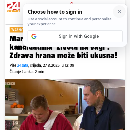
PRIJAVA
Show
Komentari
2
'VAŽNO JE RAZBITI PREDRASUDE'
Mario Mandarić pomagao je
kandidatima 'Života na vagi':
Zdrava hrana može biti ukusna!
Piše
24sata
,
srijeda, 27.8.2025. u 12:09
Čitanje članka: 2 min