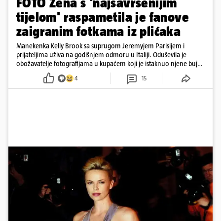
FOTO Žena s 'najsavršenijim
tijelom' raspametila je fanove
zaigranim fotkama iz plićaka
Manekenka Kelly Brook sa suprugom Jeremyjem Parisijem i
prijateljima uživa na godišnjem odmoru u Italiji. Oduševila je
obožavatelje fotografijama u kupaćem koji je istaknuo njene bujne
obline
4
15