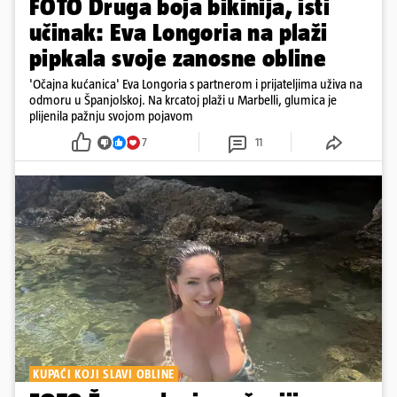
FOTO Druga boja bikinija, isti
učinak: Eva Longoria na plaži
pipkala svoje zanosne obline
'Očajna kućanica' Eva Longoria s partnerom i prijateljima uživa na
odmoru u Španjolskoj. Na krcatoj plaži u Marbelli, glumica je
plijenila pažnju svojom pojavom
7
11
KUPAĆI KOJI SLAVI OBLINE