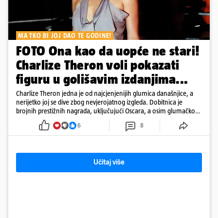
MA TKO BI JOJ DAO TE GODINE!
FOTO Ona kao da uopće ne stari!
Charlize Theron voli pokazati
figuru u golišavim izdanjima...
Charlize Theron jedna je od najcjenjenijih glumica današnjice, a
nerijetko joj se dive zbog nevjerojatnog izgleda. Dobitnica je
brojnih prestižnih nagrada, uključujući Oscara, a osim glumačkog
rada poznata je i po svom humanitarnom angažmanu. Golišave
6
8
fotke nisu joj problem, a u galeriji pogledajte kako se mijenjala
kroz godine.
Učitaj više