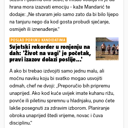
hrana mora izazvati emociju - kaže Mandarić te
dodaje: „Ne stvaram jelo samo zato da bi bilo lijepo
na tanjuru nego da kod gosta probudi sjećanje,
osmijeh ili iznenađenje.“
POSLAO PORUKU KANDIDATIMA
Svjetski rekorder u ronjenju na
dah: 'Život na vagi' je početak,
pravi izazov dolazi poslije...'
A ako bi trebao izdvojiti samo jednu malu, ali
moćnu naviku koju bi svatko mogao usvojiti
odmah, chef ne dvoji: „Preporučio bih pripremu
unaprijed. Ako kod kuće uvijek imate kuhanu rižu,
povrće ili piletinu spremnu u hladnjaku, puno ćete
lakše posegnuti za zdravim izborom. Planiranje
obroka unaprijed štedi vrijeme, novac i čuva
disciplinu.“