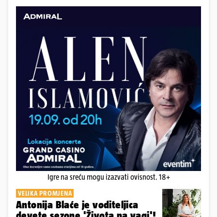
Igre na sreću mogu izazvati ovisnost. 18+
VELIKA PROMJENA
Antonija Blaće je voditeljica
devete sezone 'Života na vagi'!