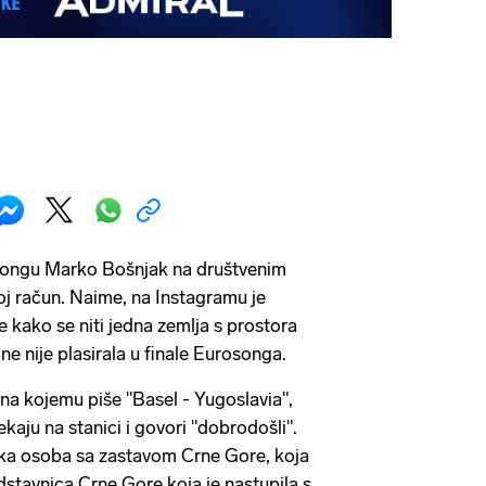
songu Marko Bošnjak na društvenim
j račun. Naime, na Instagramu je
je kako se niti jedna zemlja s prostora
ne nije plasirala u finale Eurosonga.
 na kojemu piše "Basel - Yugoslavia",
kaju na stanici i govori "dobrodošli".
ska osoba sa zastavom Crne Gore, koja
dstavnica Crne Gore koja je nastupila s