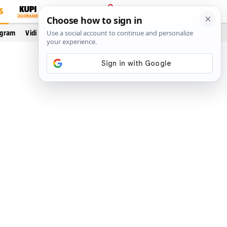
S
PRIJAVA
ogram
Vidi još…