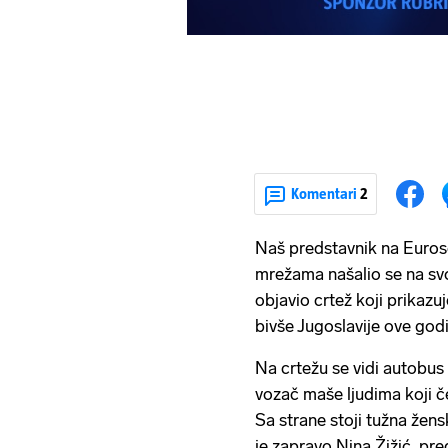
Komentari
2
Naš predstavnik na Euro
mrežama našalio se na svo
objavio crtež koji prikazu
bivše Jugoslavije ove godi
Na crtežu se vidi autobus
vozač maše ljudima koji če
Sa strane stoji tužna žen
je zapravo Nina Žižić, pre