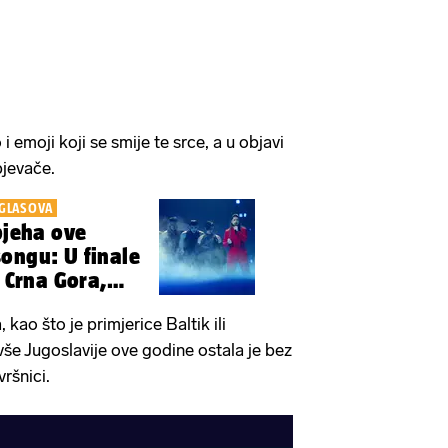
i emoji koji se smije te srce, a u objavi
pjevače.
 GLASOVA
pjeha ove
ongu: U finale
, Crna Gora,
 kao što je primjerice Baltik ili
ivše Jugoslavije ove godine ostala je bez
vršnici.