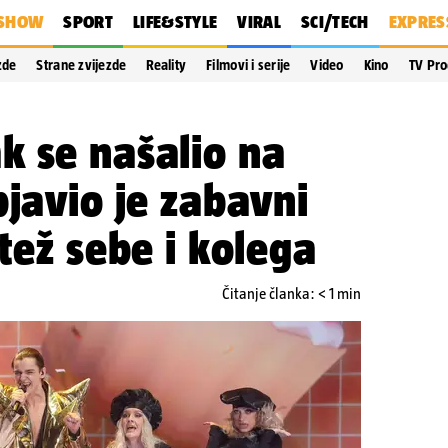
SHOW
SPORT
LIFE&STYLE
VIRAL
SCI/TECH
EXPRES
zde
Strane zvijezde
Reality
Filmovi i serije
Video
Kino
TV Pr
k se našalio na
bjavio je zabavni
tež sebe i kolega
Čitanje članka: < 1 min