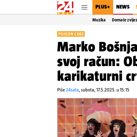
PLUS+
NEWS
Muzika
Domaće zvije
POISON CAKE
Marko Bošnja
svoj račun: O
karikaturni cr
Piše
24sata
,
subota, 17.5.2025. u 15:15