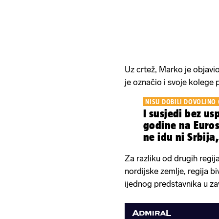
Uz crtež, Marko je objavio 
je označio i svoje kolege 
NISU DOBILI DOVOLJNO
I susjedi bez us
godine na Euros
ne idu ni Srbija
Slovenija...
Za razliku od drugih regija,
nordijske zemlje, regija b
ijednog predstavnika u za