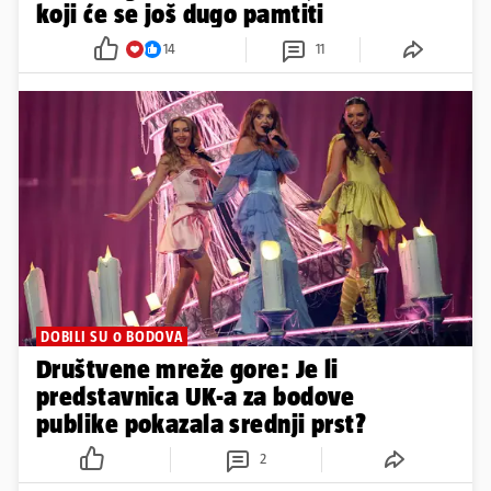
koji će se još dugo pamtiti
14
11
DOBILI SU 0 BODOVA
Društvene mreže gore: Je li
predstavnica UK-a za bodove
publike pokazala srednji prst?
2