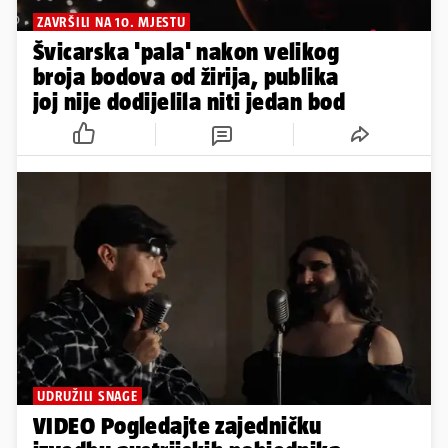
ZAVRŠILI NA 10. MJESTU
Švicarska 'pala' nakon velikog
broja bodova od žirija, publika
joj nije dodijelila niti jedan bod
UDRUŽILI SNAGE
VIDEO Pogledajte zajedničku