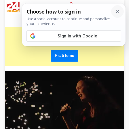
News
Show
Sport
Life&style
Video
Express
PRIJAVA
eurosong 2025
Primaj sve nove vijesti o temi i budi u tijeku
Prati temu