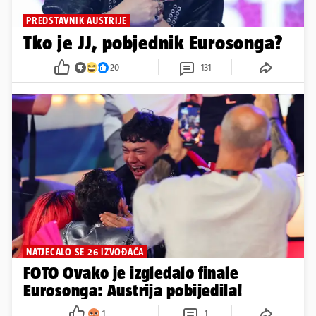
PREDSTAVNIK AUSTRIJE
Tko je JJ, pobjednik Eurosonga?
20
131
NATJECALO SE 26 IZVOĐAČA
FOTO Ovako je izgledalo finale
Eurosonga: Austrija pobijedila!
1
1