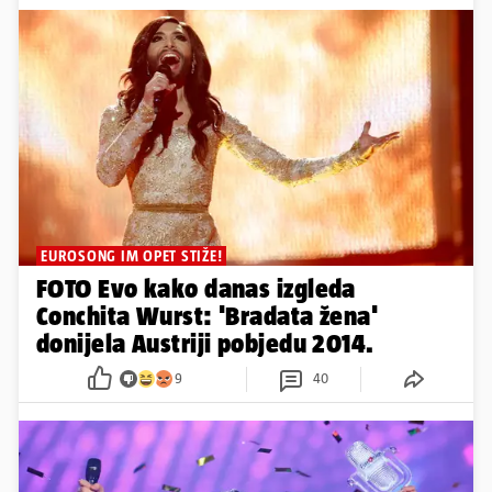
EUROSONG IM OPET STIŽE!
FOTO Evo kako danas izgleda
Conchita Wurst: 'Bradata žena'
donijela Austriji pobjedu 2014.
9
40