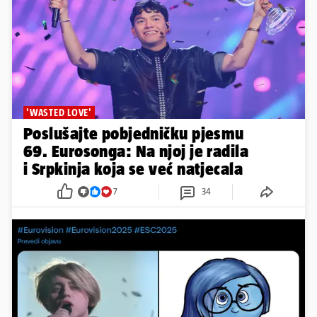
'WASTED LOVE'
Poslušajte pobjedničku pjesmu
69. Eurosonga: Na njoj je radila
i Srpkinja koja se već natjecala
7
34