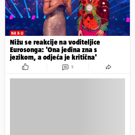
NA X-U
Nižu se reakcije na voditeljice
Eurosonga: 'Ona jedina zna s
jezikom, a odjeća je kritična'
5