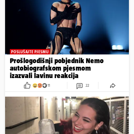
POSLUŠAJTE PJESMU
Prošlogodišnji pobjednik Nemo
autobiografskom pjesmom
izazvali lavinu reakcija
11
22