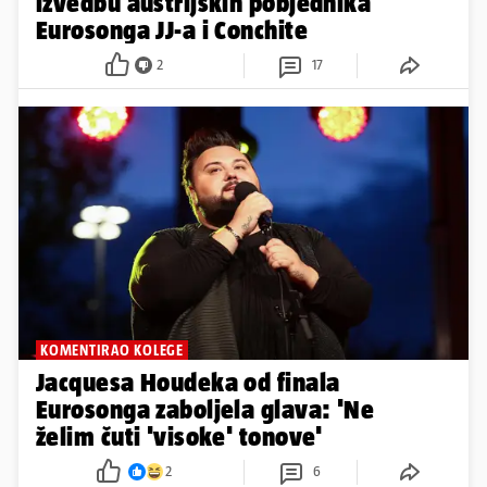
izvedbu austrijskih pobjednika
Eurosonga JJ-a i Conchite
2
17
KOMENTIRAO KOLEGE
Jacquesa Houdeka od finala
Eurosonga zaboljela glava: 'Ne
želim čuti 'visoke' tonove'
2
6