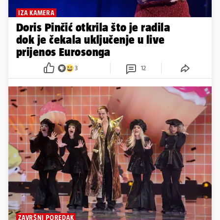
IZA KAMERA
Doris Pinčić otkrila što je radila
dok je čekala uključenje u live
prijenos Eurosonga
3
12
ZAVRŠNI POREDAK