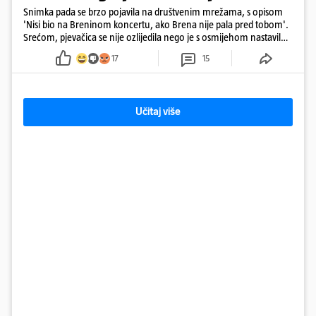
Snimka pada se brzo pojavila na društvenim mrežama, s opisom
'Nisi bio na Breninom koncertu, ako Brena nije pala pred tobom'.
Srećom, pjevačica se nije ozlijedila nego je s osmijehom nastavila
pjevati
17
15
Učitaj više