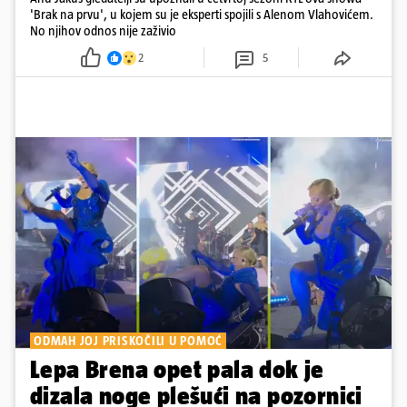
'Brak na prvu', u kojem su je eksperti spojili s Alenom Vlahovićem.
No njihov odnos nije zaživio
2
5
ODMAH JOJ PRISKOČILI U POMOĆ
Lepa Brena opet pala dok je
dizala noge plešući na pozornici