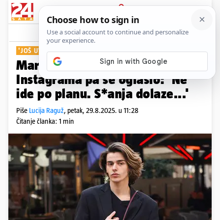
PRIJAVA
Show
Komentari
12
'JOŠ UVIJEK SE BORIM'
Marko Bošnjak uzeo pauzu od
Instagrama pa se oglasio: 'Ne
ide po planu. S*anja dolaze...'
Piše
Lucija Raguž
,
petak, 29.8.2025. u 11:28
Čitanje članka: 1 min