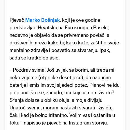
Pjevač
Marko Bošnjak
, koji je ove godine
predstavljao Hrvatsku na Eurosongu u Baselu,
nedavno je objavio da se privremeno povlači s
društvenih mreža kako bi, kako kaže, zaštitio svoje
mentalno zdravlje i posvetio se stvaranju. Ipak,
sada se kratko oglasio.
- Pozdrav svima! Još uvijek se borim, ali treba mi
neko vrijeme (otprilike desetljeće), da napunim
baterije i smislim svoj sljedeći potez. Planovi ne idu
po planu, što se, začudo, očekuje u mom životu?
S*anja dolaze u obliku oluja, a moja divljaju.
Unatoč svemu, moram nastaviti stvarati i živjeti,
čak i kad je bolno iritantno. Volim vas i ostanite u
toku - napisao je pjevač na Instagram storyju.