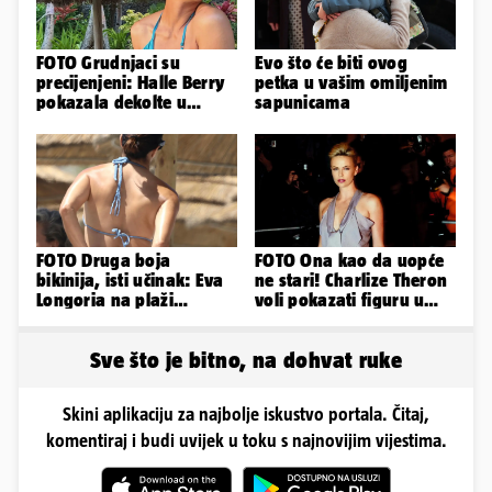
FOTO Grudnjaci su
Evo što će biti ovog
precijenjeni: Halle Berry
petka u vašim omiljenim
pokazala dekolte u
sapunicama
zavodljivoj satenskoj
haljinici
FOTO Druga boja
FOTO Ona kao da uopće
bikinija, isti učinak: Eva
ne stari! Charlize Theron
Longoria na plaži
voli pokazati figuru u
pipkala svoje zanosne
golišavim izdanjima...
obline
Sve što je bitno, na dohvat ruke
Skini aplikaciju za najbolje iskustvo portala. Čitaj,
komentiraj i budi uvijek u toku s najnovijim vijestima.