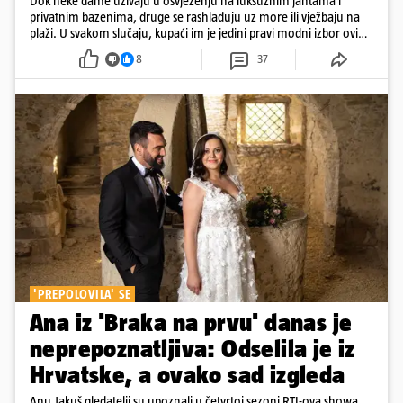
Dok neke dame uživaju u osvježenju na luksuznim jahtama i
privatnim bazenima, druge se rashlađuju uz more ili vježbaju na
plaži. U svakom slučaju, kupaći im je jedini pravi modni izbor ovih
dana
8
37
'PREPOLOVILA' SE
Ana iz 'Braka na prvu' danas je
neprepoznatljiva: Odselila je iz
Hrvatske, a ovako sad izgleda
Anu Jakuš gledatelji su upoznali u četvrtoj sezoni RTL-ova showa