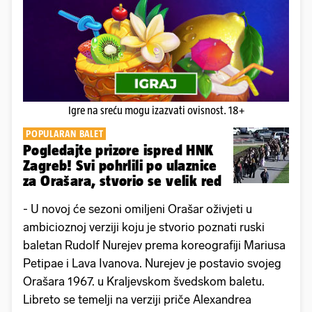
Igre na sreću mogu izazvati ovisnost. 18+
POPULARAN BALET
Pogledajte prizore ispred HNK
Zagreb! Svi pohrlili po ulaznice
za Orašara, stvorio se velik red
- U novoj će sezoni omiljeni Orašar oživjeti u
ambicioznoj verziji koju je stvorio poznati ruski
baletan Rudolf Nurejev prema koreografiji Mariusa
Petipae i Lava Ivanova. Nurejev je postavio svojeg
Orašara 1967. u Kraljevskom švedskom baletu.
Libreto se temelji na verziji priče Alexandrea