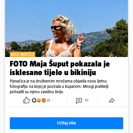
KOJI MIŠIĆI!
FOTO Maja Šuput pokazala je
isklesano tijelo u bikiniju
Pjevačica je na društvenim mrežama objavila novu ljetnu
fotografiju na kojoj je pozirala u kupaćem. Mnogi pratitelji
pohvalili su njenu zavidnu liniju
25
61
Učitaj više