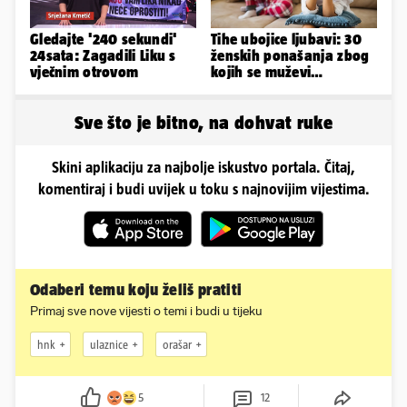
Gledajte '240 sekundi'
Tihe ubojice ljubavi: 30
24sata: Zagadili Liku s
ženskih ponašanja zbog
vječnim otrovom
kojih se muževi
emocionalno distanciraju
Sve što je bitno, na dohvat ruke
Skini aplikaciju za najbolje iskustvo portala. Čitaj,
komentiraj i budi uvijek u toku s najnovijim vijestima.
Odaberi temu koju želiš pratiti
Primaj sve nove vijesti o temi i budi u tijeku
hnk
ulaznice
orašar
5
12