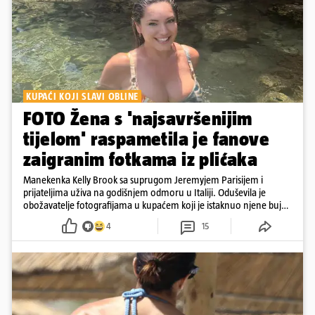
KUPAĆI KOJI SLAVI OBLINE
FOTO Žena s 'najsavršenijim
tijelom' raspametila je fanove
zaigranim fotkama iz plićaka
Manekenka Kelly Brook sa suprugom Jeremyjem Parisijem i
prijateljima uživa na godišnjem odmoru u Italiji. Oduševila je
obožavatelje fotografijama u kupaćem koji je istaknuo njene bujne
obline
4
15