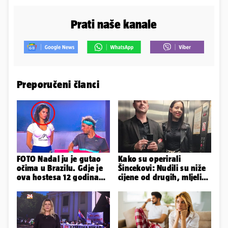
Prati naše kanale
Preporučeni članci
FOTO Nadal ju je gutao
Kako su operirali
očima u Brazilu. Gdje je
Šincekovi: Nudili su niže
ova hostesa 12 godina
cijene od drugih, mljeli
poslije i kako izgleda?
su otpad pa zakapali...