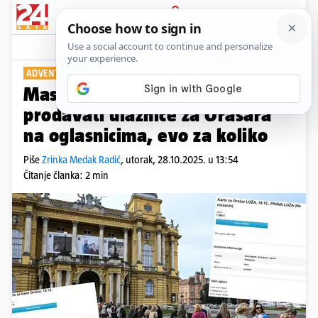
PRIJAVA
Show
Komentari
12
ADVENTSKO LUDILO
Masovna pomama! Krenuli su
prodavati ulaznice za Orašara
na oglasnicima, evo za koliko
Piše
Zrinka Medak Radić
,
utorak, 28.10.2025. u 13:54
Čitanje članka: 2 min