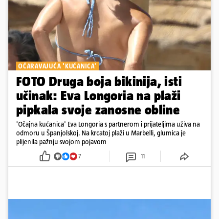
OČARAVAJUĆA 'KUĆANICA'
FOTO Druga boja bikinija, isti
učinak: Eva Longoria na plaži
pipkala svoje zanosne obline
'Očajna kućanica' Eva Longoria s partnerom i prijateljima uživa na
odmoru u Španjolskoj. Na krcatoj plaži u Marbelli, glumica je
plijenila pažnju svojom pojavom
7
11