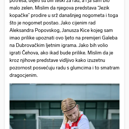
potresa, uvjeti su bili teški za rad, a i ja sam bio
malo zelen. Mislim da njegova predstava “Jezik
kopačke” prodire u srž današnjeg nogometa i toga
što je nogomet postao. Jako cijenim rad
Aleksandra Popovskog, Janusza Kice kojeg sam
imao prilike upoznati ovo ljeto na premijeri Galeba
na Dubrovačkim ljetnim igrama. Jako bih volio
igrati Čehova, ako ikad bude prilike. Mislim da je
kroz njihove predstave vidljivo kako izuzetnu
pozornost posvećuju radu s glumcima i to smatram
dragocjenim.