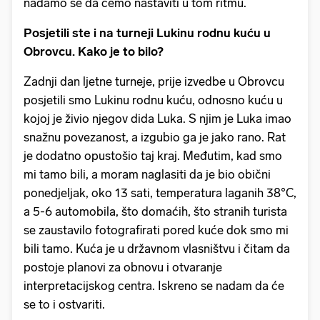
nadamo se da ćemo nastaviti u tom ritmu.
Posjetili ste i na turneji Lukinu rodnu kuću u
Obrovcu. Kako je to bilo?
Zadnji dan ljetne turneje, prije izvedbe u Obrovcu
posjetili smo Lukinu rodnu kuću, odnosno kuću u
kojoj je živio njegov dida Luka. S njim je Luka imao
snažnu povezanost, a izgubio ga je jako rano. Rat
je dodatno opustošio taj kraj. Međutim, kad smo
mi tamo bili, a moram naglasiti da je bio obični
ponedjeljak, oko 13 sati, temperatura laganih 38°C,
a 5-6 automobila, što domaćih, što stranih turista
se zaustavilo fotografirati pored kuće dok smo mi
bili tamo. Kuća je u državnom vlasništvu i čitam da
postoje planovi za obnovu i otvaranje
interpretacijskog centra. Iskreno se nadam da će
se to i ostvariti.