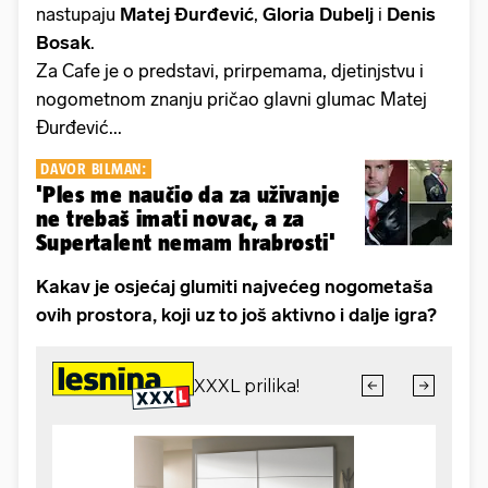
nastupaju
Matej Đurđević
,
Gloria Dubelj
i
Denis
Bosak
.
Za Cafe je o predstavi, prirpemama, djetinjstvu i
nogometnom znanju pričao glavni glumac Matej
Đurđević...
DAVOR BILMAN:
'Ples me naučio da za uživanje
ne trebaš imati novac, a za
Supertalent nemam hrabrosti'
Kakav je osjećaj glumiti najvećeg nogometaša
ovih prostora, koji uz to još aktivno i dalje igra?