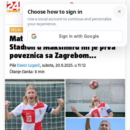
PRIJAVA
Show
Komentari
2
VELIKI INTERVJU
Matej Đurđević nam je otkrio:
Stadion u Maksimiru mi je prva
poveznica sa Zagrebom...
Piše
Davor Lugarić
,
subota, 20.9.2025. u 11:12
Čitanje članka: 6 min