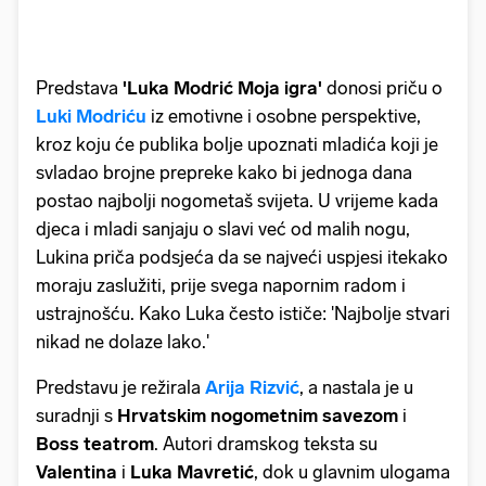
Predstava
'Luka Modrić Moja igra'
donosi priču o
Luki Modriću
iz emotivne i osobne perspektive,
kroz koju će publika bolje upoznati mladića koji je
svladao brojne prepreke kako bi jednoga dana
postao najbolji nogometaš svijeta. U vrijeme kada
djeca i mladi sanjaju o slavi već od malih nogu,
Lukina priča podsjeća da se najveći uspjesi itekako
moraju zaslužiti, prije svega napornim radom i
ustrajnošću. Kako Luka često ističe: 'Najbolje stvari
nikad ne dolaze lako.'
Predstavu je režirala
Arija Rizvić
, a nastala je u
suradnji s
Hrvatskim nogometnim savezom
i
Boss teatrom
. Autori dramskog teksta su
Valentina
i
Luka Mavretić
, dok u glavnim ulogama