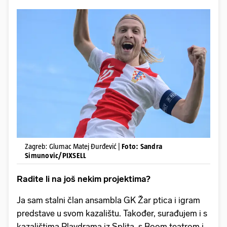
Zagreb: Glumac Matej Đurđević |
Foto: Sandra
Simunovic/PIXSELL
Radite li na još nekim projektima?
Ja sam stalni član ansambla GK Žar ptica i igram
predstave u svom kazalištu. Također, surađujem i s
kazalištima Playdrama iz Splita, s Boom teatrom i