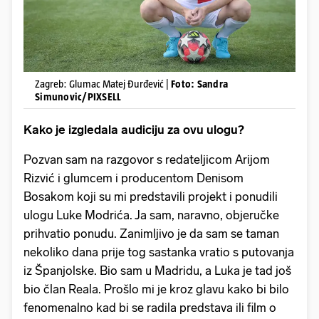
Zagreb: Glumac Matej Đurđević |
Foto: Sandra
Simunovic/PIXSELL
Kako je izgledala audiciju za ovu ulogu?
Pozvan sam na razgovor s redateljicom Arijom
Rizvić i glumcem i producentom Denisom
Bosakom koji su mi predstavili projekt i ponudili
ulogu Luke Modrića. Ja sam, naravno, objeručke
prihvatio ponudu. Zanimljivo je da sam se taman
nekoliko dana prije tog sastanka vratio s putovanja
iz Španjolske. Bio sam u Madridu, a Luka je tad još
bio član Reala. Prošlo mi je kroz glavu kako bi bilo
fenomenalno kad bi se radila predstava ili film o