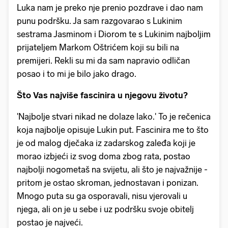
Luka nam je preko nje prenio pozdrave i dao nam
punu podršku. Ja sam razgovarao s Lukinim
sestrama Jasminom i Diorom te s Lukinim najboljim
prijateljem Markom Oštrićem koji su bili na
premijeri. Rekli su mi da sam napravio odličan
posao i to mi je bilo jako drago.
Što Vas najviše fascinira u njegovu životu?
'Najbolje stvari nikad ne dolaze lako.' To je rečenica
koja najbolje opisuje Lukin put. Fascinira me to što
je od malog dječaka iz zadarskog zaleđa koji je
morao izbjeći iz svog doma zbog rata, postao
najbolji nogometaš na svijetu, ali što je najvažnije -
pritom je ostao skroman, jednostavan i ponizan.
Mnogo puta su ga osporavali, nisu vjerovali u
njega, ali on je u sebe i uz podršku svoje obitelj
postao je najveći.