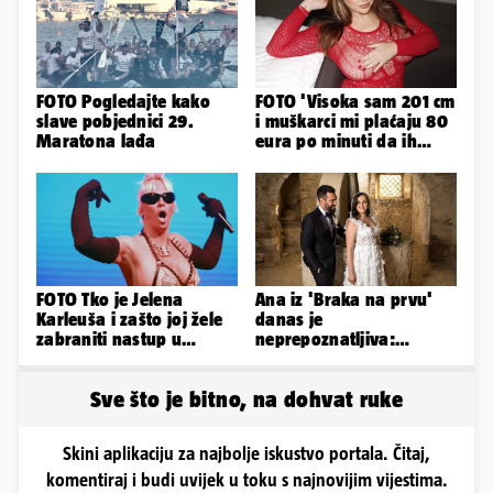
FOTO Pogledajte kako
FOTO 'Visoka sam 201 cm
slave pobjednici 29.
i muškarci mi plaćaju 80
Maratona lađa
eura po minuti da ih
pokorim riječima'
FOTO Tko je Jelena
Ana iz 'Braka na prvu'
Karleuša i zašto joj žele
danas je
zabraniti nastup u
neprepoznatljiva:
Vodicama? Evo što je
Odselila je iz Hrvatske, a
govorila...
ovako sad izgleda
Sve što je bitno, na dohvat ruke
Skini aplikaciju za najbolje iskustvo portala. Čitaj,
komentiraj i budi uvijek u toku s najnovijim vijestima.