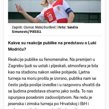
Zagreb: Glumac Matej Đurđević |
Foto: Sandra
Simunovic/PIXSELL
Kakve su reakcije publike na predstavu o Luki
Modriću?
Reakcije publike su fenomenalne. Na premijeri u
Zagrebu ljudi su ustali i pljeskali, atmosfera je bila
kao na stadionu nakon velike pobjede. Ljetna
turneja na moru prošla je izvrsno, publika nam se
često javlja poslije izvedbe i u razgovoru shvatiš da
se ljudima predstava stvarno jako sviđa. To nas
ispunjava posebnim zadovoljstvom. Na redu je
jesenska i zimska turneja po Hrvatskoj i BiH i