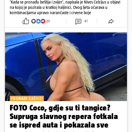
'Kada se pronađu beštija i zvijer', napisala je Nives Celzijus u objavi
na kojoj je pozirala u kratkoj haljinici. Ovog ljeta očarava u
kombinacijama upravo narančaste i crvene boje
20
41
PRONAĐI GAĆICE!
FOTO Coco, gdje su ti tangice?
Supruga slavnog repera fotkala
se ispred auta i pokazala sve