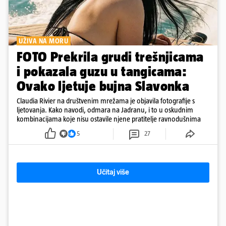
UŽIVA NA MORU
FOTO Prekrila grudi trešnjicama
i pokazala guzu u tangicama:
Ovako ljetuje bujna Slavonka
Claudia Rivier na društvenim mrežama je objavila fotografije s
ljetovanja. Kako navodi, odmara na Jadranu, i to u oskudnim
kombinacijama koje nisu ostavile njene pratitelje ravnodušnima
5
27
Učitaj više