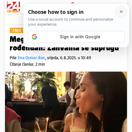
PRIJAVA
Show
Komentari
0
'JAKO POSEBNO'
Meghan Markle proslavila 44.
rođendan: Zahvalila se suprugu
Piše
Tina Ozmec-Ban
,
srijeda, 6.8.2025. u 10:49
Čitanje članka: 2 min