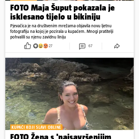
FOTO Maja Šuput pokazala je
isklesano tijelo u bikiniju
Pjevačica je na društvenim mrežama objavila novu ljetnu
fotografiju na kojoj je pozirala u kupaćem. Mnogi pratitelji
pohvalili su njenu zavidnu liniju
27
67
KUPAĆI KOJI SLAVI OBLINE
FOTO Žena s 'najsavršenijim