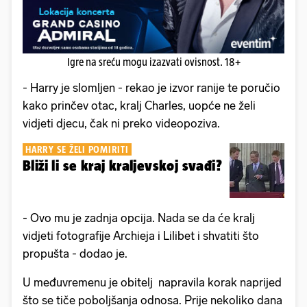
Igre na sreću mogu izazvati ovisnost. 18+
- Harry je slomljen - rekao je izvor ranije te poručio
kako prinčev otac, kralj Charles, uopće ne želi
vidjeti djecu, čak ni preko videopoziva.
HARRY SE ŽELI POMIRITI
Bliži li se kraj kraljevskoj svađi?
- Ovo mu je zadnja opcija. Nada se da će kralj
vidjeti fotografije Archieja i Lilibet i shvatiti što
propušta - dodao je.
U međuvremenu je obitelj napravila korak naprijed
što se tiče poboljšanja odnosa. Prije nekoliko dana