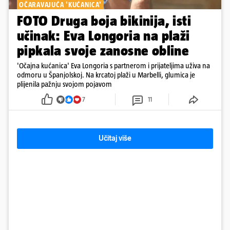
OČARAVAJUĆA 'KUĆANICA'
FOTO Druga boja bikinija, isti
učinak: Eva Longoria na plaži
pipkala svoje zanosne obline
'Očajna kućanica' Eva Longoria s partnerom i prijateljima uživa na
odmoru u Španjolskoj. Na krcatoj plaži u Marbelli, glumica je
plijenila pažnju svojom pojavom
7
11
Učitaj više