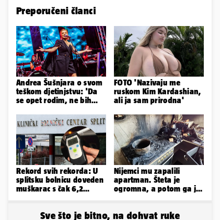
Preporučeni članci
Andrea Šušnjara o svom
FOTO 'Nazivaju me
teškom djetinjstvu: 'Da
ruskom Kim Kardashian,
se opet rodim, ne bih
ali ja sam prirodna'
odabrala istu obitelj...'
Rekord svih rekorda: U
Nijemci mu zapalili
splitsku bolnicu doveden
apartman. Šteta je
muškarac s čak 6,2
ogromna, a potom ga je
promila alkohola u krvi!
šokirao i e-mail od
Bookinga
Sve što je bitno, na dohvat ruke