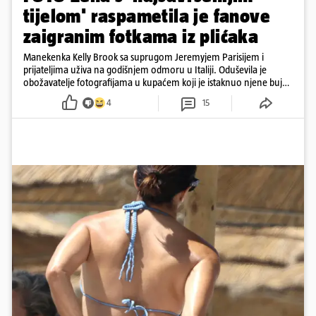
tijelom' raspametila je fanove
zaigranim fotkama iz plićaka
Manekenka Kelly Brook sa suprugom Jeremyjem Parisijem i
prijateljima uživa na godišnjem odmoru u Italiji. Oduševila je
obožavatelje fotografijama u kupaćem koji je istaknuo njene bujne
obline
4
15