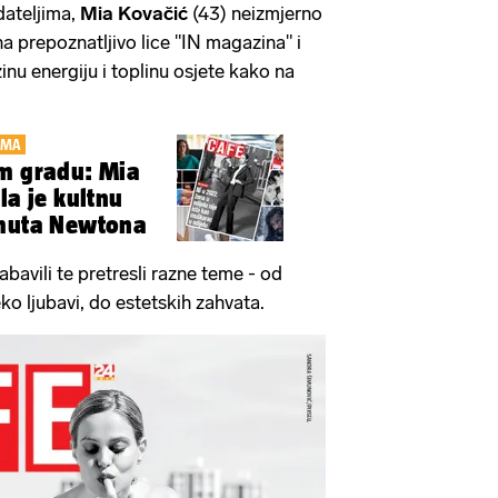
ateljima,
Mia Kovačić
(43) neizmjerno
a prepoznatljivo lice "IN magazina" i
zinu energiju i toplinu osjete kako na
IMA
em gradu: Mia
la je kultnu
lmuta Newtona
bavili te pretresli razne teme - od
eko ljubavi, do estetskih zahvata.