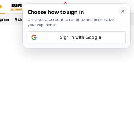
S
PRIJAVA
ogram
Vidi još…