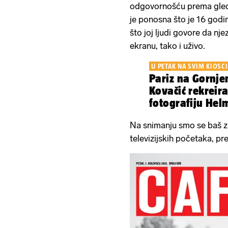
odgovornošću prema gled
je ponosna što je 16 godin
što joj ljudi govore da nje
ekranu, tako i uživo.
U PETAK NA SVIM KIOSC
Pariz na Gornj
Kovačić rekreira
fotografiju He
Na snimanju smo se baš za
televizijskih početaka, pr