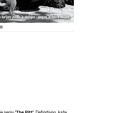
ll
e seriju
'The Pitt'
. Definitivno, kaže,