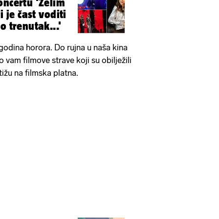
oncertu 'Želim
i je čast voditi
o trenutak...'
 godina horora. Do rujna u naša kina
 vam filmove strave koji su obilježili
tižu na filmska platna.