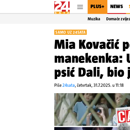
PLUS+
NEWS
Muzika
Domaće zvije
SAMO UZ 24SATA
Mia Kovačić p
manekenka: U
psić Dali, bio
Piše
24sata
,
četvrtak, 31.7.2025. u 11:18