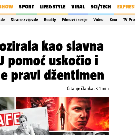
SHOW
SPORT
LIFE&STYLE
VIRAL
SCI/TECH
EXPRES
zde
Strane zvijezde
Reality
Filmovi i serije
Video
Kino
TV Pr
ozirala kao slavna
 pomoć uskočio i
 je pravi džentlmen
Čitanje članka: < 1 min