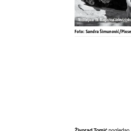
Foto: Sandra Šimunović/Pixse
Živorad Tomić
pogledao j