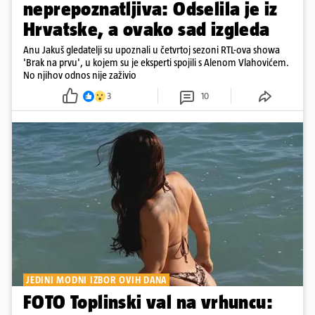
neprepoznatljiva: Odselila je iz
Hrvatske, a ovako sad izgleda
Anu Jakuš gledatelji su upoznali u četvrtoj sezoni RTL-ova showa
'Brak na prvu', u kojem su je eksperti spojili s Alenom Vlahovićem.
No njihov odnos nije zaživio
3
10
JEDINI MODNI IZBOR OVIH DANA
FOTO Toplinski val na vrhuncu: