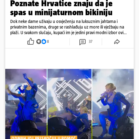
Poznate Hrvatice znaju da je
spas u minijaturnom bikiniju
Dok neke dame uživaju u osvježenju na luksuznim jahtama i
privatnim bazenima, druge se rashlađuju uz more ili vježbaju na
plaži. U svakom slučaju, kupaći im je jedini pravi modni izbor ovih
dana
8
37
ODMAH JOJ PRISKOČILI U POMOĆ