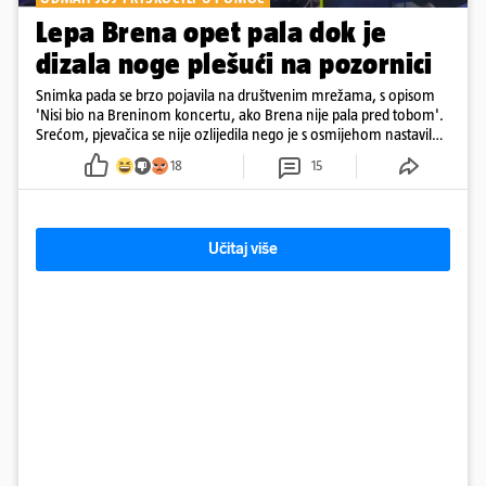
Lepa Brena opet pala dok je
dizala noge plešući na pozornici
Snimka pada se brzo pojavila na društvenim mrežama, s opisom
'Nisi bio na Breninom koncertu, ako Brena nije pala pred tobom'.
Srećom, pjevačica se nije ozlijedila nego je s osmijehom nastavila
pjevati
18
15
Učitaj više