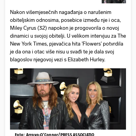
Nakon višemjesečnih nagađanja o narušenim
obiteljskim odnosima, posebice između nje i oca,
Miley Cyrus (32) napokon je progovorila o novoj
dinamici u svojoj obitelji. U velikom intervjuu za The
New York Times, pjevačica hita 'Flowers' potvrdila
je da ona i otac više nisu u svađi te je dala svoj
blagoslov njegovoj vezi s Elizabeth Hurley.
Foto: Arroyo-O'Connor/PRESS ASSOCIATIO