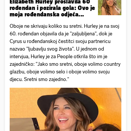
Elizabeth Hurley proslavila 60
rođendan i pozirala gola: Ovo je
moja rođendanska odjeća...
Oboje ne skrivaju koliko su sretni. Hurley je na svoj
60. rođendan objavila da je "zaljubljena", dok je
Cyrus u rođendanskoj čestitci svoju partnericu
nazvao "ljubavlju svog života". U jednom od
intervjua, Hurley je za People otkrila što im je
zajedničko: "Jako smo sretni, oboje volimo country
glazbu, oboje volimo selo i oboje volimo svoju
djecu. Sretni smo zajedno."