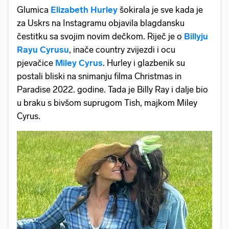
Glumica
Elizabeth Hurley
šokirala je sve kada je
za Uskrs na Instagramu objavila blagdansku
čestitku sa svojim novim dečkom. Riječ je o
Billyju
Rayu Cyrusu
, inače country zvijezdi i ocu
pjevačice
Miley Cyrus
. Hurley i glazbenik su
postali bliski na snimanju filma Christmas in
Paradise 2022. godine. Tada je Billy Ray i dalje bio
u braku s bivšom suprugom Tish, majkom Miley
Cyrus.