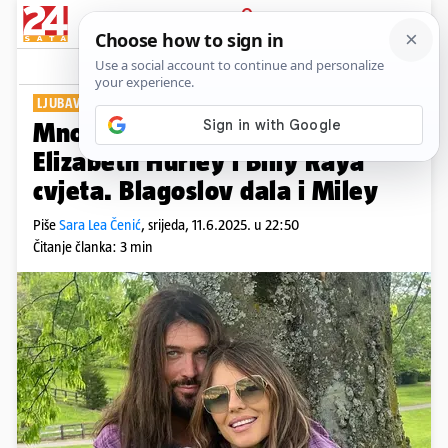
PRIJAVA
Show
Komentari
4
LJUBAVNA PRIČA
Mnogima nespojivi, ali ljubav
Elizabeth Hurley i Billy Raya
cvjeta. Blagoslov dala i Miley
Piše
Sara Lea Čenić
,
srijeda, 11.6.2025. u 22:50
Čitanje članka: 3 min