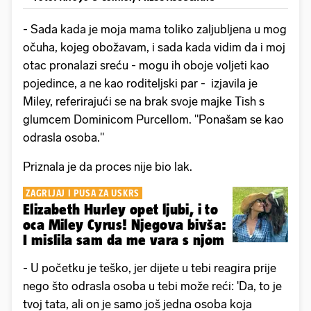
- Sada kada je moja mama toliko zaljubljena u mog
očuha, kojeg obožavam, i sada kada vidim da i moj
otac pronalazi sreću - mogu ih oboje voljeti kao
pojedince, a ne kao roditeljski par - izjavila je
Miley, referirajući se na brak svoje majke Tish s
glumcem Dominicom Purcellom. "Ponašam se kao
odrasla osoba."
Priznala je da proces nije bio lak.
ZAGRLJAJ I PUSA ZA USKRS
Elizabeth Hurley opet ljubi, i to
oca Miley Cyrus! Njegova bivša:
I mislila sam da me vara s njom
- U početku je teško, jer dijete u tebi reagira prije
nego što odrasla osoba u tebi može reći: 'Da, to je
tvoj tata, ali on je samo još jedna osoba koja