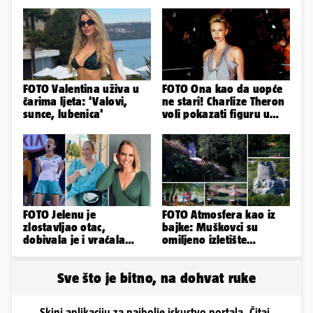
FOTO Valentina uživa u
FOTO Ona kao da uopće
čarima ljeta: 'Valovi,
ne stari! Charlize Theron
sunce, lubenica'
voli pokazati figuru u
golišavim izdanjima...
FOTO Jelenu je
FOTO Atmosfera kao iz
zlostavljao otac,
bajke: Muškovci su
dobivala je i vraćala
omiljeno izletište
kilograme: 'Brutalno me
Zadrana, pogledajte
tukao šakama'
zašto
Sve što je bitno, na dohvat ruke
Skini aplikaciju za najbolje iskustvo portala. Čitaj,