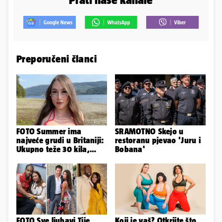
Preporučeni članci
FOTO Summer ima
SRAMOTNO Skejo u
najveće grudi u Britaniji:
restoranu pjevao 'Juru i
Ukupno teže 30 kila,
Bobana'
razmišljam o
smanjivanju...
FOTO Sve ljubavi Tije
Koji je vaš? Otkrijte što