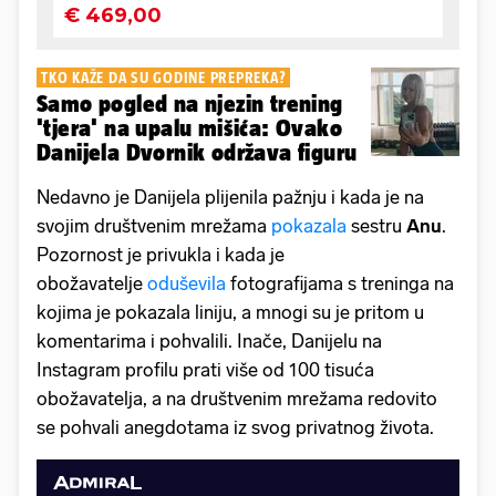
TKO KAŽE DA SU GODINE PREPREKA?
Samo pogled na njezin trening
'tjera' na upalu mišića: Ovako
Danijela Dvornik održava figuru
Nedavno je Danijela plijenila pažnju i kada je na
svojim društvenim mrežama
pokazala
sestru
Anu
.
Pozornost je privukla i kada je
obožavatelje
oduševila
fotografijama s treninga na
kojima je pokazala liniju, a mnogi su je pritom u
komentarima i pohvalili. Inače, Danijelu na
Instagram profilu prati više od 100 tisuća
obožavatelja, a na društvenim mrežama redovito
se pohvali anegdotama iz svog privatnog života.