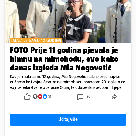
IMALA JE SAMO 12 GODINA
FOTO Prije 11 godina pjevala je
himnu na mimohodu, evo kako
danas izgleda Mia Negovetić
Kad je imala samo 12 godina, Mia Negovetić stala je pred najviše
dužnosnike i vojne časnike na mimohodu povodom 20. obljetnice
vojno-redarstvene operacije Oluja, te oduševila izvedbom 'Lijepe
naše'
13
36
Učitaj više