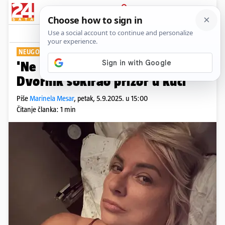
PRIJAVA
Show
Komentari
15
NEUGODNO IZNENAĐENJE
'Ne mogu vjerovati': Danijelu
Dvornik šokirao prizor u kući
Piše
Marinela Mesar
,
petak, 5.9.2025. u 15:00
Čitanje članka: 1 min