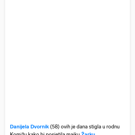
Danijela Dvornik
(58) ovih je dana stigla u rodnu
Komižu kako bi posjetila majku
Žarku