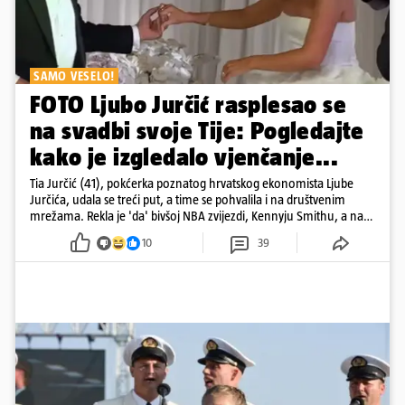
SAMO VESELO!
FOTO Ljubo Jurčić rasplesao se
na svadbi svoje Tije: Pogledajte
kako je izgledalo vjenčanje...
Tia Jurčić (41), pokćerka poznatog hrvatskog ekonomista Ljube
Jurčića, udala se treći put, a time se pohvalila i na društvenim
mrežama. Rekla je 'da' bivšoj NBA zvijezdi, Kennyju Smithu, a na
snimkama i fotografijama je pokazala vesele trenutke s vjenčanja
10
39