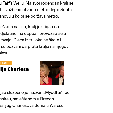
Taff’s Wellu. Na svoj rođendan kralj se
 bi službeno otvorio metro depo South
tanovu u kojoj se održava metro.
škom na licu, kralj je stigao na
djelatnicima depoa i provozao se u
vaja. Djeca iz tri lokalne škole i
i su pozvani da prate kralja na njegov
lesu.
LEMI...
lja Charlesa
vljao službeno je nazvan „Myddfai“, po
shireu, smještenom u Brecon
dašnjeg Charlesova doma u Walesu.