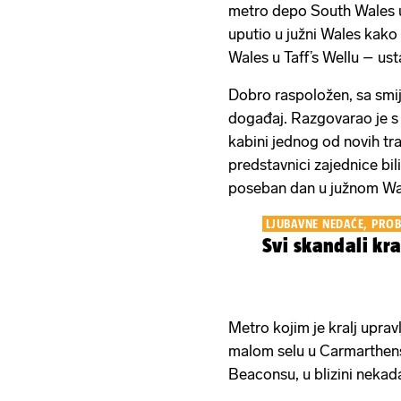
metro depo South Wales u 
uputio u južni Wales kako
Wales u Taff’s Wellu – us
Dobro raspoložen, sa smije
događaj. Razgovarao je s 
kabini jednog od novih tram
predstavnici zajednice bil
poseban dan u južnom Wa
LJUBAVNE NEDAĆE, PROB
Svi skandali kra
Metro kojim je kralj upra
malom selu u Carmarthen
Beaconsu, u blizini neka