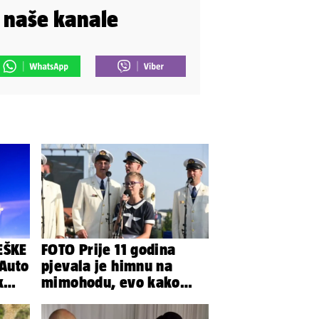
i naše kanale
EŠKE
FOTO Prije 11 godina
Auto
pjevala je himnu na
k
mimohodu, evo kako
danas izgleda Mia
Negovetić