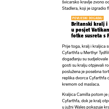
švicarsko kravlje zvono o
Stadlera, koji je izgradio f
POVIJESNI DOGAĐAJ
Britanski kralj i 
u posjet Vatika
fotke susreta s
Prije toga, kralj i kraljica
Cyfarthfa u Merthyr Tydfil
događanju su sudjelovale 
gosti su kralju otpjevali
poslužena je posebna torta
replika dvorca Cyfarthfa 
kremom od maslaca.
Kraljica Camilla potom je 
Cyfarthfa, dok je kralj ot
u južni Wales pokazuje kra