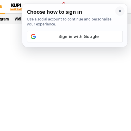
S
PRIJAVA
ogram
Vidi još…