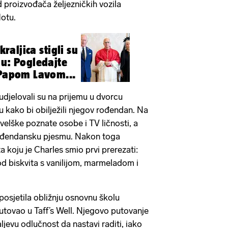
d proizvođača željezničkih vozila
lotu.
kraljica stigli su
nu: Pogledajte
 Papom Lavom...
 sudjelovali su na prijemu u dvorcu
u kako bi obilježili njegov rođendan. Na
velške poznate osobe i TV ličnosti, a
 rođendansku pjesmu. Nakon toga
 koju je Charles smio prvi prerezati:
od biskvita s vanilijom, marmeladom i
posjetila obližnju osnovnu školu
putovao u Taff’s Well. Njegovo putovanje
ljevu odlučnost da nastavi raditi, iako