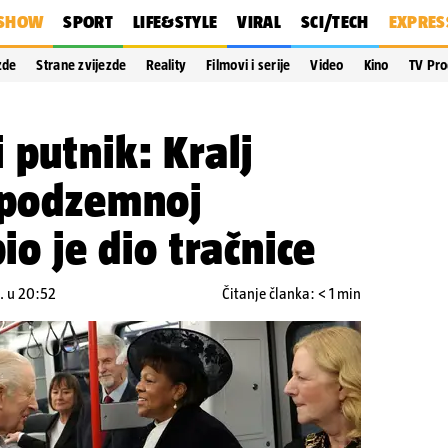
SHOW
SPORT
LIFE&STYLE
VIRAL
SCI/TECH
EXPRES
zde
Strane zvijezde
Reality
Filmovi i serije
Video
Kino
TV Pr
 putnik: Kralj
u podzemnoj
bio je dio tračnice
5. u 20:52
Čitanje članka: < 1 min