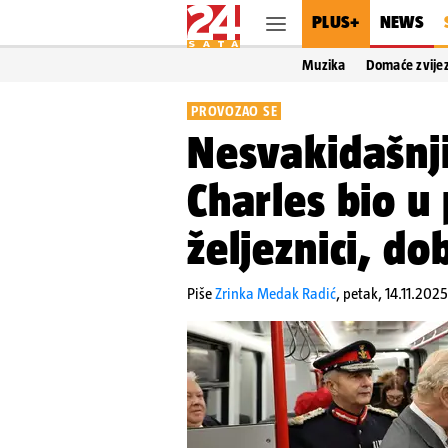
PLUS+
NEWS
Muzika
Domaće zvije
PROVOZAO SE
Nesvakidašnji
Charles bio 
željeznici, do
Piše
Zrinka Medak Radić
,
petak, 14.11.202