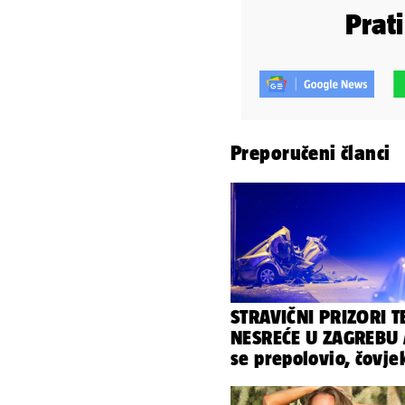
Prat
Preporučeni članci
STRAVIČNI PRIZORI T
NESREĆE U ZAGREBU 
se prepolovio, čovje
poginuo