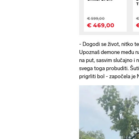
- Dogodi se život, nitko te
Upoznaš demone među najbl
na put, sasvim slučajno i n
svega toga probuditi. Šut
prigrliti bol - započela je