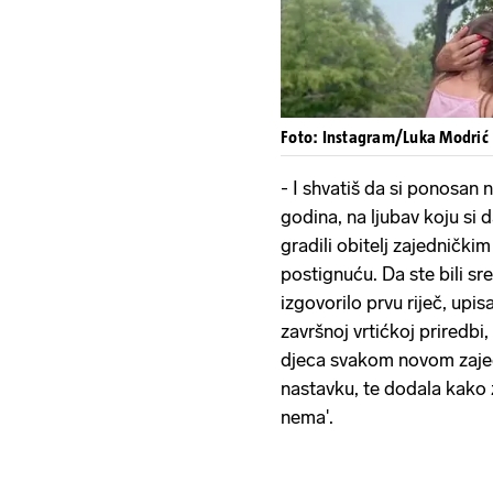
Foto: Instagram/Luka Modrić
- I shvatiš da si ponosan 
godina, na ljubav koju si 
gradili obitelj zajedničk
postignuću. Da ste bili s
izgovorilo prvu riječ, upisa
završnoj vrtićkoj priredbi,
djeca svakom novom zajed
nastavku, te dodala kako 
nema'.