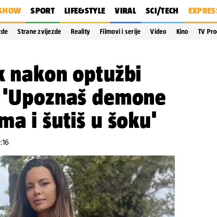
SHOW
SPORT
LIFE&STYLE
VIRAL
SCI/TECH
EXPRES
zde
Strane zvijezde
Reality
Filmovi i serije
Video
Kino
TV Pr
k nakon optužbi
: 'Upoznaš demone
ma i šutiš u šoku'
:16