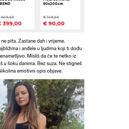
 ne pita. Zastane dah i vrijeme.
ižima i anđele u ljudima koji ti dođu
enametljivo. Misliš da će te netko iz
iš u šoku danima. Bez suza. Ne stigneš
 Nikolina emotivni opis objave.