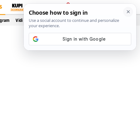
S
PRIJAVA
ogram
Vidi još…