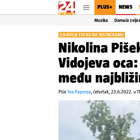
PLUS+
NEWS
Muzika
Domaće zvije
OBJAVILA FOTKU NA INSTAGRAMU
Nikolina Piše
Vidojeva oca
među najbliži
Piše
Tea Paponja
,
četvrtak, 23.6.2022. u 11