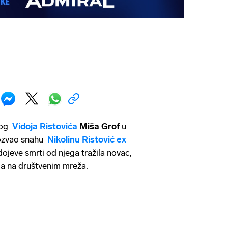
nog
Vidoja Ristovića
Miša Grof
u
zvao snahu
Nikolinu Ristović ex
dojeve smrti od njega tražila novac,
ila na društvenim mreža.