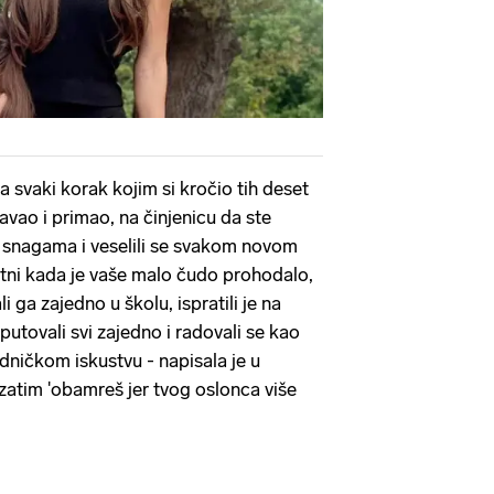
na svaki korak kojim si kročio tih deset
davao i primao, na činjenicu da ste
im snagama i veselili se svakom novom
retni kada je vaše malo čudo prohodalo,
li ga zajedno u školu, ispratili je na
 putovali svi zajedno i radovali se kao
ničkom iskustvu - napisala je u
zatim 'obamreš jer tvog oslonca više