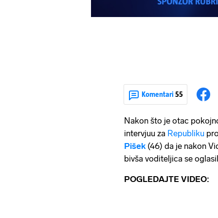
Komentari
55
Nakon što je otac pokoj
intervjuu za
Republiku
pro
Pišek
(46) da je nakon Vi
bivša voditeljica se oglas
POGLEDAJTE VIDEO: