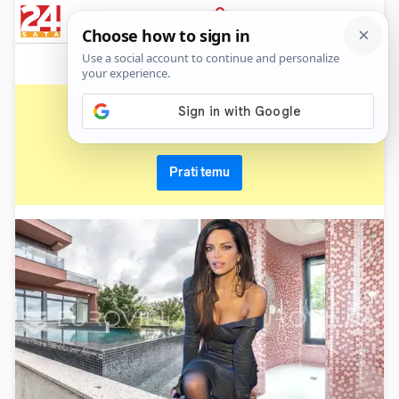
News
Show
Sport
Life&style
Video
Express
PRIJAVA
nikolina ristović
Primaj sve nove vijesti o temi i budi u tijeku
Prati temu