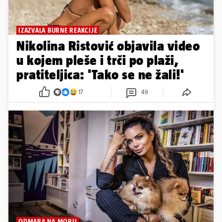
IZAZVALA BURNE REAKCIJE
Nikolina Ristović objavila video
u kojem pleše i trči po plaži,
pratiteljica: 'Tako se ne žali!'
17
49
ODMARA NA MORU