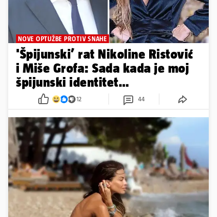
NOVE OPTUŽBE PROTIV SNAHE
'Špijunski’ rat Nikoline Ristović
i Miše Grofa: Sada kada je moj
špijunski identitet
razotkriven...
12
44