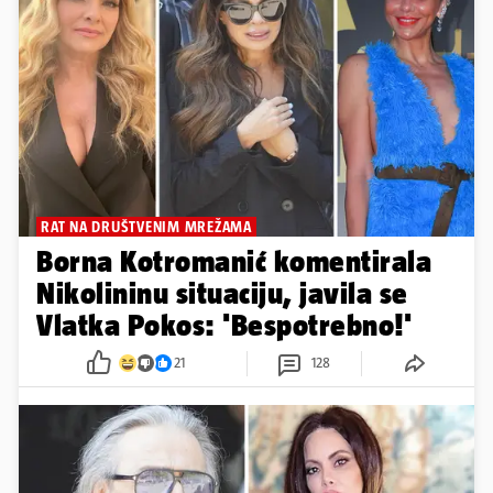
RAT NA DRUŠTVENIM MREŽAMA
Borna Kotromanić komentirala
Nikolininu situaciju, javila se
Vlatka Pokos: 'Bespotrebno!'
21
128