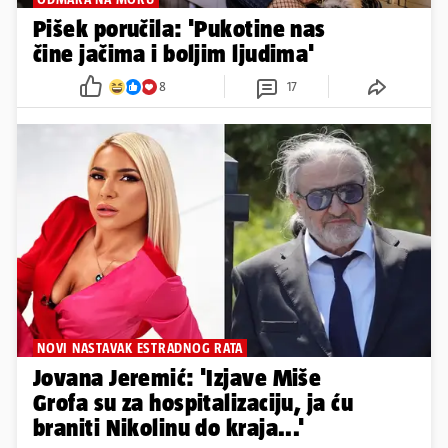
Pišek poručila: 'Pukotine nas
čine jačima i boljim ljudima'
8
17
NOVI NASTAVAK ESTRADNOG RATA
Jovana Jeremić: 'Izjave Miše
Grofa su za hospitalizaciju, ja ću
braniti Nikolinu do kraja...'