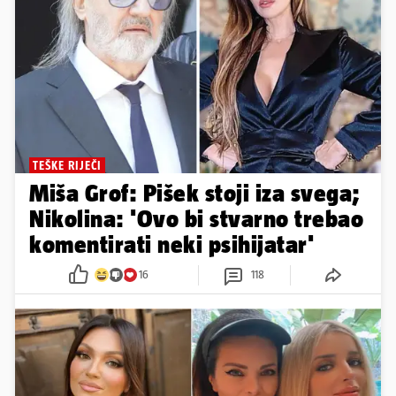
TEŠKE RIJEČI
Miša Grof: Pišek stoji iza svega;
Nikolina: 'Ovo bi stvarno trebao
komentirati neki psihijatar'
16
118