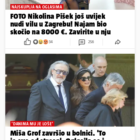
NAJSKUPLJA NA OGLASIMA
FOTO Nikolina Pišek još uvijek
nudi vilu u Zagrebu! Najam bio
skočio na 8000 €. Zavirite u nju
34
256
'DANIMA MU JE LOŠE'
Miša Grof završio u bolnici. 'To