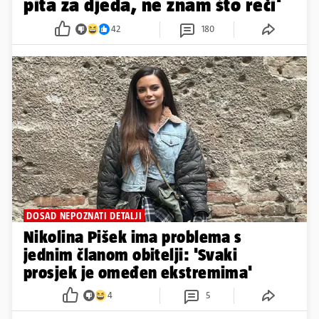
pita za djeda, ne znam što reći'
42
180
DOSAD NEPOZNATI DETALJI
Nikolina Pišek ima problema s
jednim članom obitelji: 'Svaki
prosjek je omeđen ekstremima'
4
5