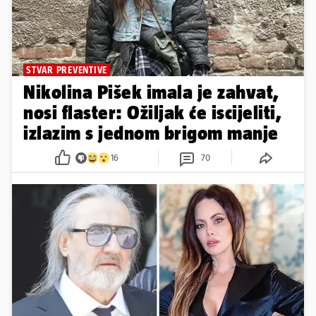
STVAR PREVENTIVE
Nikolina Pišek imala je zahvat,
nosi flaster: Ožiljak će iscijeliti,
izlazim s jednom brigom manje
16
70