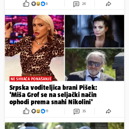
6
24
NE SHVAĆA PONAŠANJE
Srpska voditeljica brani Pišek:
'Miša Grof se na seljački način
ophodi prema snahi Nikolini'
11
35