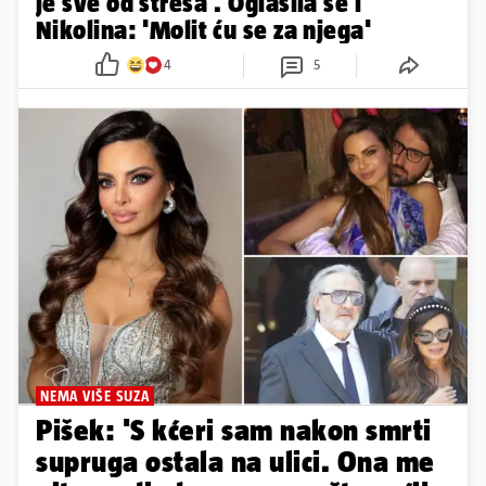
je sve od stresa'. Oglasila se i
Nikolina: 'Molit ću se za njega'
4
5
NEMA VIŠE SUZA
Pišek: 'S kćeri sam nakon smrti
supruga ostala na ulici. Ona me