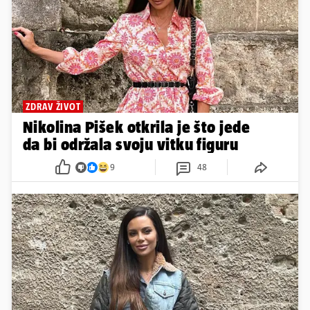
ZDRAV ŽIVOT
Nikolina Pišek otkrila je što jede
da bi održala svoju vitku figuru
9
48