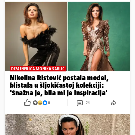
DIZAJNERICA MONIKA SABLIĆ
Nikolina Ristović postala model,
blistala u šljokičastoj kolekciji:
'Snažna je, bila mi je inspiracija'
6
24