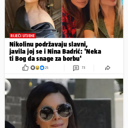
RIJEČI UTJEHE
Nikolinu podržavaju slavni,
javila joj se i Nina Badrić: 'Neka
ti Bog da snage za borbu'
25
73