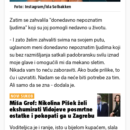
Foto: Instagram/Ida Solbakken
Zatim se zahvalila "donedavno nepoznatim
ljudima" koji su joj pomogli nedavno u životu.
- I zato želim zahvaliti svima na svojem putu,
uglavnom meni donedavno nepoznatim ljudima koji
su bez razmišljanja satkali padobransku svilu iznad
moje glave i omogućili mi da mekano sletim.
Nikada vam to neću zaboraviti. Ako bude prilike, to
ću i uzvratiti. Nadam se da neće biti potrebe za tim.
Ali samo da se zna - dodala je.
NOVI SUKOB
Miša Grof: Nikolina Pišek želi
ekshumirati Vidojeve posmrtne
ostatke i pokopati ga u Zagrebu
Voditeljica je i ranije, isto u bijelom kupaćem, slala