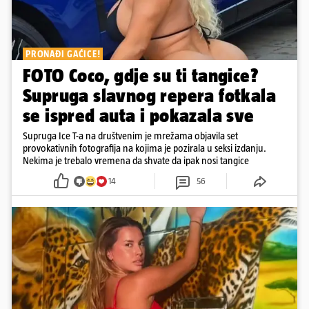
PRONAĐI GAĆICE!
FOTO Coco, gdje su ti tangice?
Supruga slavnog repera fotkala
se ispred auta i pokazala sve
Supruga Ice T-a na društvenim je mrežama objavila set
provokativnih fotografija na kojima je pozirala u seksi izdanju.
Nekima je trebalo vremena da shvate da ipak nosi tangice
14
56