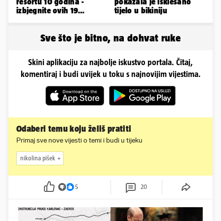
resortu 10 godina -
pokazala je isklesano
izbjegnite ovih 19
tijelo u bikiniju
grešaka i olakšajte si
odmor
Sve što je bitno, na dohvat ruke
Skini aplikaciju za najbolje iskustvo portala. Čitaj,
komentiraj i budi uvijek u toku s najnovijim vijestima.
Odaberi temu koju želiš pratiti
Primaj sve nove vijesti o temi i budi u tijeku
nikolina pišek
5
20