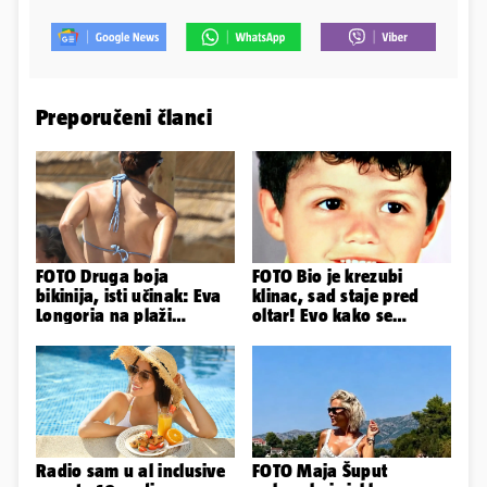
Preporučeni članci
FOTO Druga boja
FOTO Bio je krezubi
bikinija, isti učinak: Eva
klinac, sad staje pred
Longoria na plaži
oltar! Evo kako se
pipkala svoje zanosne
mijenjao jedan od
obline
najvećih...
Radio sam u al inclusive
FOTO Maja Šuput