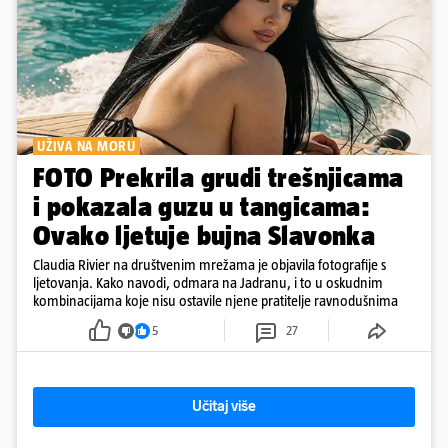
UŽIVA NA MORU
FOTO Prekrila grudi trešnjicama
i pokazala guzu u tangicama:
Ovako ljetuje bujna Slavonka
Claudia Rivier na društvenim mrežama je objavila fotografije s
ljetovanja. Kako navodi, odmara na Jadranu, i to u oskudnim
kombinacijama koje nisu ostavile njene pratitelje ravnodušnima
5
27
Učitaj više