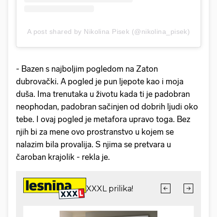
A post shared by Nikolina Pisek (@nikolina_pisek)
- Bazen s najboljim pogledom na Zaton
dubrovački. A pogled je pun ljepote kao i moja
duša. Ima trenutaka u životu kada ti je padobran
neophodan, padobran sačinjen od dobrih ljudi oko
tebe. I ovaj pogled je metafora upravo toga. Bez
njih bi za mene ovo prostranstvo u kojem se
nalazim bila provalija. S njima se pretvara u
čaroban krajolik - rekla je.