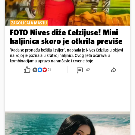
ZAGOLICALA MAŠTU
FOTO Nives diže Celzijuse! Mini
haljinica skoro je otkrila previše
'Kada se pronađu beštija i zvijer', napisala je Nives Celzijus u objavi
na kojoj je pozirala u kratkoj haljinici. Ovog ljeta očarava u
kombinacijama upravo narančaste i crvene boje
21
42