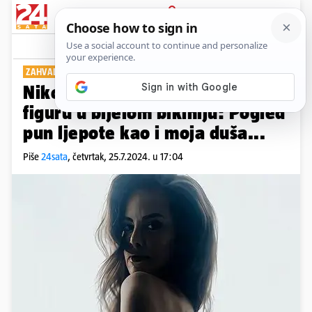
PRIJAVA
Show
Komentari
20
ZAHVALILA SE DOBRIM LJUDIMA
Nikolina Pišek pokazala zavidnu
figuru u bijelom bikiniju: Pogled
pun ljepote kao i moja duša...
Piše
24sata
,
četvrtak, 25.7.2024. u 17:04