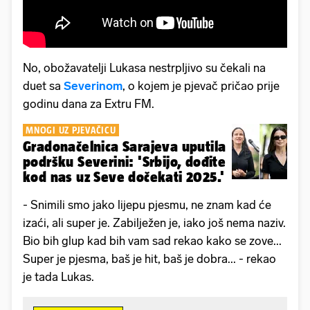
No, obožavatelji Lukasa nestrpljivo su čekali na
duet sa
Severinom
, o kojem je pjevač pričao prije
godinu dana za Extru FM.
MNOGI UZ PJEVAČICU
Gradonačelnica Sarajeva uputila
podršku Severini: 'Srbijo, dođite
kod nas uz Seve dočekati 2025.'
- Snimili smo jako lijepu pjesmu, ne znam kad će
izaći, ali super je. Zabilježen je, iako još nema naziv.
Bio bih glup kad bih vam sad rekao kako se zove...
Super je pjesma, baš je hit, baš je dobra... - rekao
je tada Lukas.