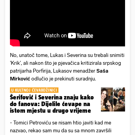
No, unatoč tome, Lukas i Severina su trebali snimiti
'Krik', ali nakon što je pjevačica kritizirala srpskog
patrijarha Porfirija, Lukasov menadžer
Saša
Mirković
odlučio je prekinuti suradnju.
U KULTNOJ ĆEVABDŽINICI
Šerifović i Severina znaju kako
do fanova: Dijelile ćevape na
istom mjestu u drugo vrijeme
- Tomici Petroviću se nisam htio javiti kad me
nazvao, rekao sam mu da su sa mnom završili