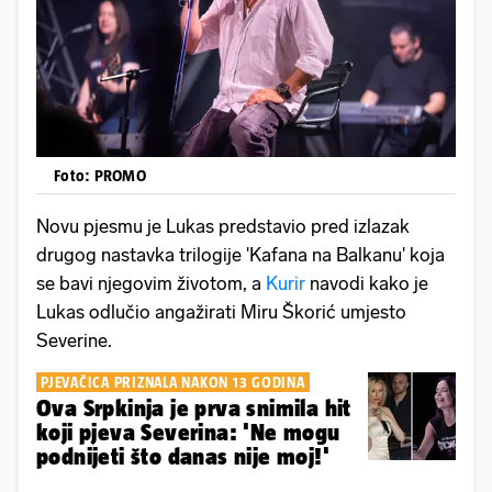
Foto: PROMO
Novu pjesmu je Lukas predstavio pred izlazak
drugog nastavka trilogije 'Kafana na Balkanu' koja
se bavi njegovim životom, a
Kurir
navodi kako je
Lukas odlučio angažirati Miru Škorić umjesto
Severine.
PJEVAČICA PRIZNALA NAKON 13 GODINA
Ova Srpkinja je prva snimila hit
koji pjeva Severina: 'Ne mogu
podnijeti što danas nije moj!'