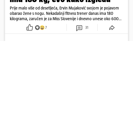
Prije malo više od desetljeća, Ervin Mujaković svojom je pojavom
obarao žene s nogu. Nekadašnji fitness trener danas ima 180
kilograma, zaručen je za Miss Slovenije i dnevno unese oko 6000
kcal.
7
31
Učitaj više