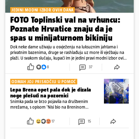
JEDINI MODNI IZBOR OVIH DANA
FOTO Toplinski val na vrhuncu:
Poznate Hrvatice znaju da je
spas u minijaturnom bikiniju
Dok neke dame uživaju u osvježenju na luksuznim jahtama i
privatnim bazenima, druge se rashlađuju uz more ili vježbaju na
plaži. U svakom slučaju, kupaći im je jedini pravi modni izbor ovih
dana
8
37
ODMAH JOJ PRISKOČILI U POMOĆ
Lepa Brena opet pala dok je dizala
noge plešući na pozornici
Snimka pada se brzo pojavila na društvenim
mrežama, s opisom 'Nisi bio na Breninom
koncertu, ako Brena nije pala pred tobom'.
Srećom, pjevačica se nije ozlijedila nego je s
17
15
osmijehom nastavila pjevati