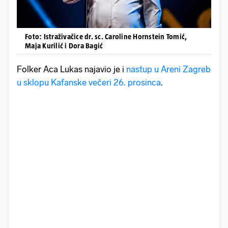
Foto: Istraživačice dr. sc. Caroline Hornstein Tomić,
Maja Kurilić i Dora Bagić
Folker Aca Lukas najavio je i
nastup u Areni Zagreb
u sklopu Kafanske večeri 26. prosinca
.