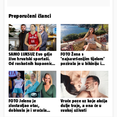
Preporučeni članci
SAMO LUKSUZ Evo gdje
FOTO Žena s
žive hrvatski sportaši.
'najsavršenijim tijelom'
Od raskošnih kupaonica
pozirala je u bikiniju i
pa do privatnog kina
pokazala svoje bujne
obline...
FOTO Jelenu je
Vruće poze uz koje akcija
zlostavljao otac,
dulje traje, a ona će u
dobivala je i vraćala
svakoj uživati
kilograme: 'Brutalno me