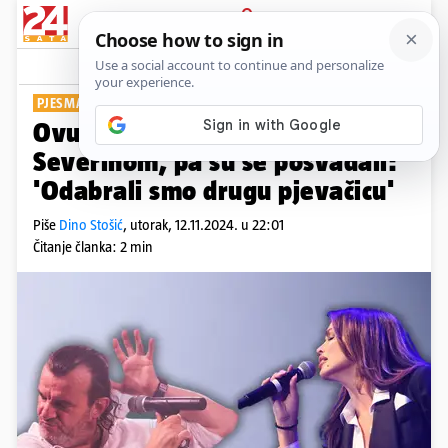
PRIJAVA
Show
Komentari
3
PJESMA JE SAD HIT
Ovu pjesmu je Lukas snimio sa
Severinom, pa su se posvađali:
'Odabrali smo drugu pjevačicu'
Piše
Dino Stošić
,
utorak, 12.11.2024. u 22:01
Čitanje članka: 2 min