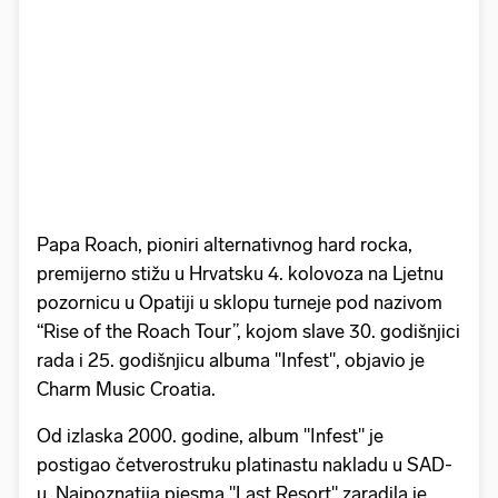
Papa Roach, pioniri alternativnog hard rocka,
premijerno stižu u Hrvatsku 4. kolovoza na Ljetnu
pozornicu u Opatiji u sklopu turneje pod nazivom
“Rise of the Roach Tour”, kojom slave 30. godišnjici
rada i 25. godišnjicu albuma "Infest", objavio je
Charm Music Croatia.
Od izlaska 2000. godine, album "Infest" je
postigao četverostruku platinastu nakladu u SAD-
u. Najpoznatija pjesma "Last Resort" zaradila je