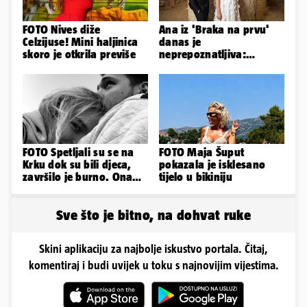
FOTO Nives diže
Ana iz 'Braka na prvu'
Celzijuse! Mini haljinica
danas je
skoro je otkrila previše
neprepoznatljiva:
Odselila je iz Hrvatske, a
ovako sad izgleda
FOTO Spetljali su se na
FOTO Maja Šuput
Krku dok su bili djeca,
pokazala je isklesano
završilo je burno. Ona
tijelo u bikiniju
sad želi 50 milijuna eura
Sve što je bitno, na dohvat ruke
Skini aplikaciju za najbolje iskustvo portala. Čitaj,
komentiraj i budi uvijek u toku s najnovijim vijestima.