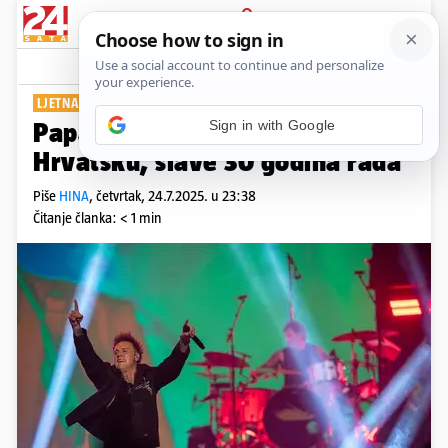
PRIJAVA
Show
Komentari
0
LJETNA POZORNICA U OPATIJI
Sign in with Google
Papa Roach po prvi put stižu u
Hrvatsku, slave 30 godina rada
Piše
HINA
,
četvrtak, 24.7.2025. u 23:38
Čitanje članka: < 1 min