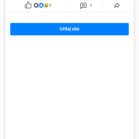
6
3
Učitaj više