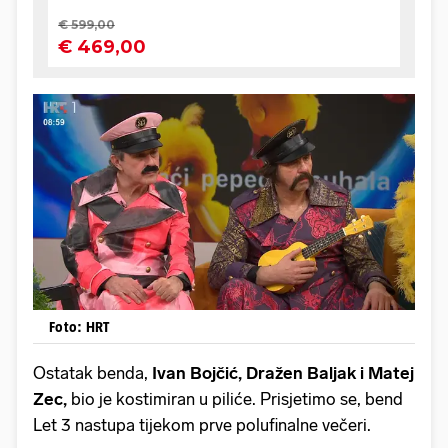
Foto: HRT
Ostatak benda,
Ivan Bojčić, Dražen Baljak i Matej
Zec,
bio je kostimiran u piliće. Prisjetimo se, bend
Let 3 nastupa tijekom prve polufinalne večeri.