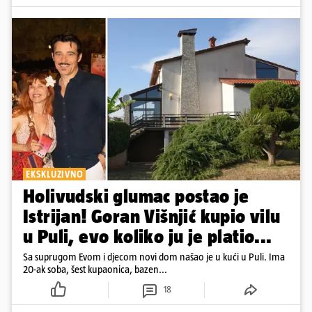
EKSKLUZIVNO
Holivudski glumac postao je
Istrijan! Goran Višnjić kupio vilu
u Puli, evo koliko ju je platio...
Sa suprugom Evom i djecom novi dom našao je u kući u Puli. Ima
20-ak soba, šest kupaonica, bazen...
18