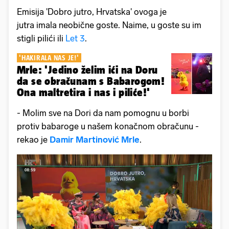
Emisija 'Dobro jutro, Hrvatska' ovoga je
jutra imala neobične goste. Naime, u goste su im
stigli pilići ili
Let 3
.
'HAKIRALA NAS JE!'
Mrle: 'Jedino želim ići na Doru
da se obračunam s Babarogom!
Ona maltretira i nas i piliće!'
- Molim sve na Dori da nam pomognu u borbi
protiv babaroge u našem konačnom obračunu -
rekao je
Damir Martinović Mrle
.