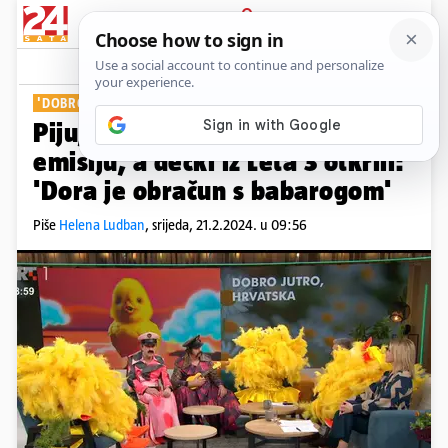
PRIJAVA
Show
Komentari
6
'DOBRO JUTRO, HRVATSKA'
Piju, piju! Pilići stigli u jutarnju
emisiju, a dečki iz Leta 3 otkrili:
'Dora je obračun s babarogom'
Piše
Helena Ludban
,
srijeda, 21.2.2024. u 09:56