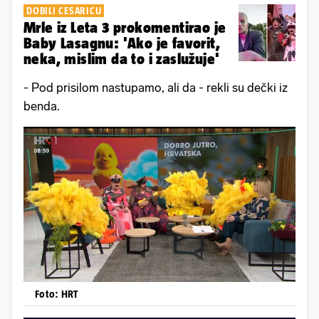
DOBILI CESARICU
Mrle iz Leta 3 prokomentirao je
Baby Lasagnu: 'Ako je favorit,
neka, mislim da to i zaslužuje'
- Pod prisilom nastupamo, ali da - rekli su dečki iz
benda.
Foto: HRT