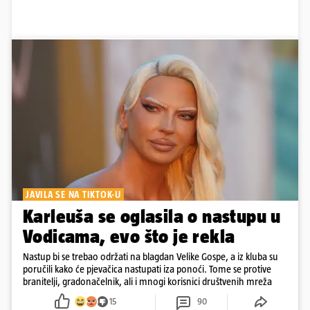
JAVILA SE NA TIKTOK-U
Karleuša se oglasila o nastupu u
Vodicama, evo što je rekla
Nastup bi se trebao održati na blagdan Velike Gospe, a iz kluba su
poručili kako će pjevačica nastupati iza ponoći. Tome se protive
branitelji, gradonačelnik, ali i mnogi korisnici društvenih mreža
15
90