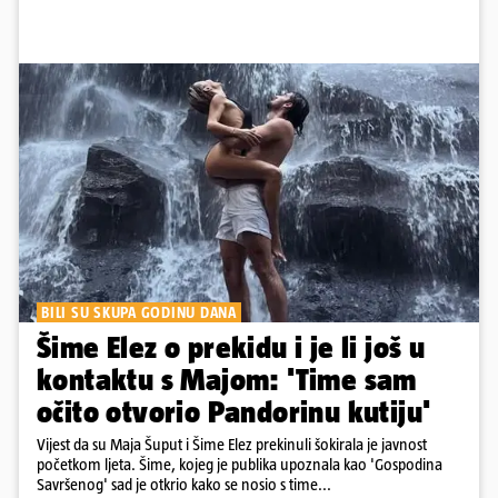
BILI SU SKUPA GODINU DANA
Šime Elez o prekidu i je li još u
kontaktu s Majom: 'Time sam
očito otvorio Pandorinu kutiju'
Vijest da su Maja Šuput i Šime Elez prekinuli šokirala je javnost
početkom ljeta. Šime, kojeg je publika upoznala kao 'Gospodina
Savršenog' sad je otkrio kako se nosio s time...