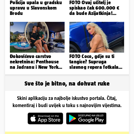
Policija upala u gradsku
FOTO Ovaj učitelj je
upravu u Slavonskom
spiskao čak 600.000 €
Brodu
da bude Azijatkinja!
Ponovno želi biti
muško...
Đokovićevo carstvo
FOTO Coco, gdje su ti
nekretnina: Penthouse
tangice? Supruga
na Jadranu i New Yorku,
slavnog repera fotkala
španjolska vila, hoteli...
se ispred auta i pokazala
sve
Sve što je bitno, na dohvat ruke
Skini aplikaciju za najbolje iskustvo portala. Čitaj,
komentiraj i budi uvijek u toku s najnovijim vijestima.