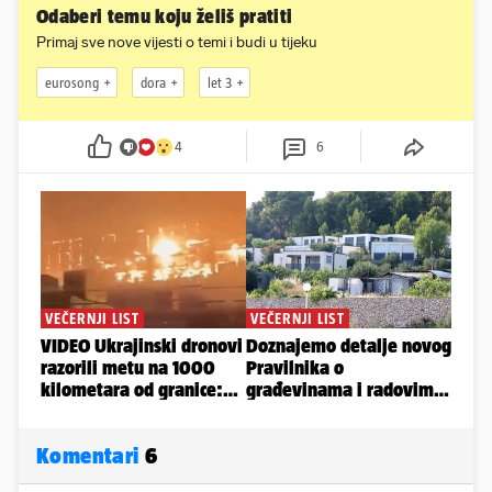
Odaberi temu koju želiš pratiti
Primaj sve nove vijesti o temi i budi u tijeku
eurosong
dora
let 3
4
6
Komentari
6