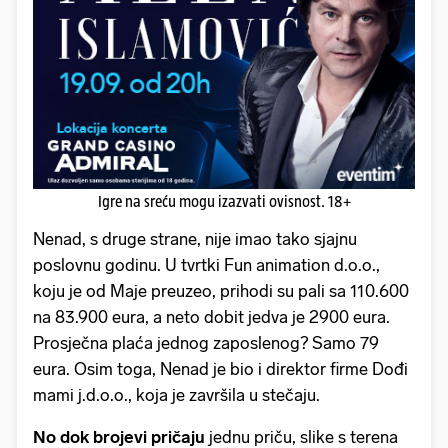
Igre na sreću mogu izazvati ovisnost. 18+
Nenad, s druge strane, nije imao tako sjajnu
poslovnu godinu. U tvrtki Fun animation d.o.o.,
koju je od Maje preuzeo, prihodi su pali sa 110.600
na 83.900 eura, a neto dobit jedva je 2900 eura.
Prosječna plaća jednog zaposlenog? Samo 79
eura. Osim toga, Nenad je bio i direktor firme Dođi
mami j.d.o.o., koja je završila u stečaju.
No dok brojevi pričaju
jednu priču, slike s terena