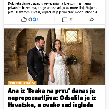
Dok neke dame uživaju u osvježenju na luksuznim jahtama i
privatnim bazenima, druge se rashlađuju uz more ili vježbaju na
plaži. U svakom slučaju, kupaći im je jedini pravi modni izbor ovih
dana
8
37
'PREPOLOVILA' SE
Ana iz 'Braka na prvu' danas je
neprepoznatljiva: Odselila je iz
Hrvatske, a ovako sad izgleda