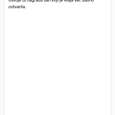
osvoje tu nagradu san koji je Maja već davno
ostvarila.