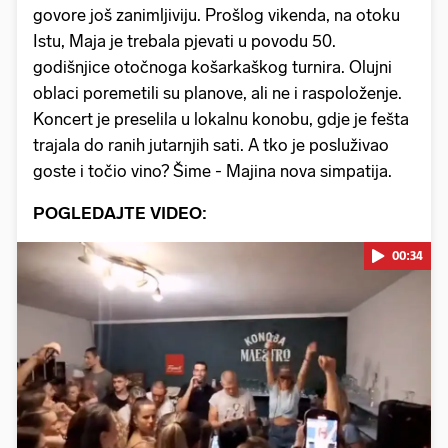
govore još zanimljiviju. Prošlog vikenda, na otoku
Istu, Maja je trebala pjevati u povodu 50.
godišnjice otočnoga košarkaškog turnira. Olujni
oblaci poremetili su planove, ali ne i raspoloženje.
Koncert je preselila u lokalnu konobu, gdje je fešta
trajala do ranih jutarnjih sati. A tko je posluživao
goste i točio vino? Šime - Majina nova simpatija.
POGLEDAJTE VIDEO:
00:34
Pokretanje videa...