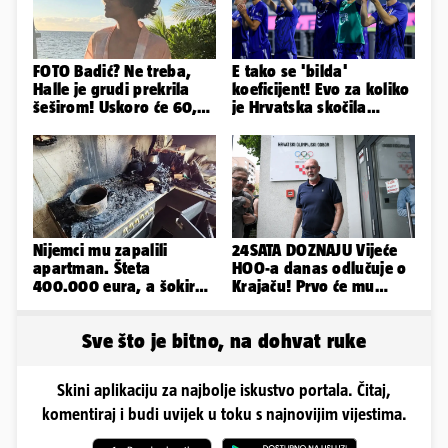
FOTO Badić? Ne treba,
E tako se 'bilda'
Halle je grudi prekrila
koeficijent! Evo za koliko
šeširom! Uskoro će 60,
je Hrvatska skočila
ljetuje u golim izdanjima
nakon pobjeda naših
klubova
Nijemci mu zapalili
24SATA DOZNAJU Vijeće
apartman. Šteta
HOO-a danas odlučuje o
400.000 eura, a šokirao
Krajaču! Prvo će mu
ga mail od Bookinga
srezati ovlasti, a onda...
Sve što je bitno, na dohvat ruke
Skini aplikaciju za najbolje iskustvo portala. Čitaj,
komentiraj i budi uvijek u toku s najnovijim vijestima.