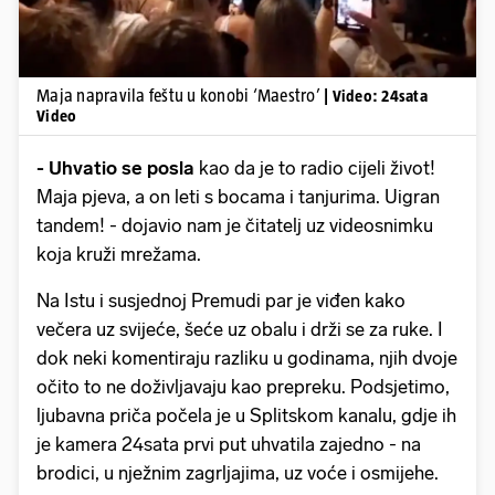
Maja napravila feštu u konobi ‘Maestro’
| Video: 24sata
Video
- Uhvatio se posla
kao da je to radio cijeli život!
Maja pjeva, a on leti s bocama i tanjurima. Uigran
tandem! - dojavio nam je čitatelj uz videosnimku
koja kruži mrežama.
Na Istu i susjednoj Premudi par je viđen kako
večera uz svijeće, šeće uz obalu i drži se za ruke. I
dok neki komentiraju razliku u godinama, njih dvoje
očito to ne doživljavaju kao prepreku. Podsjetimo,
ljubavna priča počela je u Splitskom kanalu, gdje ih
je kamera 24sata prvi put uhvatila zajedno - na
brodici, u nježnim zagrljajima, uz voće i osmijehe.