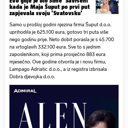
Evo gdje je bio Šime 'Savršeni'
kada je Maja Šuput po prvi put
zapjevala svoju 'Svatovsku'
Samo u prošloj godini njezina firma Šuput d.o.o.
uprihodila je 625.100 eura, gotovo tri puta više
nego godinu prije. Neto dobit porasla je s 45.700
na vrtoglavih 332.100 eura. Sve to s jednim
zaposlenikom, koji prima prosječno 883 eura
mjesečno. Ove godine otvorila je i novu firmu,
Lampago Adriatic d.o.o., a iz registra izbrisala
Dobra djevojka d.o.o.