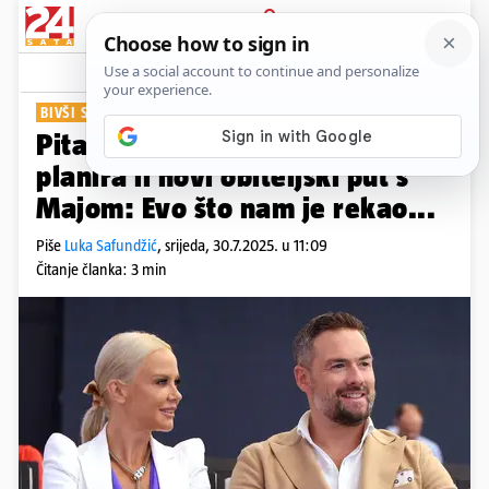
PRIJAVA
Show
Komentari
85
BIVŠI SUPRUG PJEVAČICE
Pitali smo Nenada Tatarinova
planira li novi obiteljski put s
Majom: Evo što nam je rekao...
Piše
Luka Safundžić
,
srijeda, 30.7.2025. u 11:09
Čitanje članka: 3 min