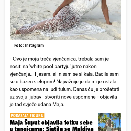
Foto: Instagram
- Ovo je moja treća vjenčanica, trebala sam je
nositi na 'white pool partyju' jutro nakon
vjenčanja... I jesam, ali nisam se slikala. Bacila sam
se u bazen s ekipom! Najvažnije je da mi je ostala
kao uspomena na ludi tulum. Danas ću je prošetati
uz svoju ljubav i stvoriti nove uspomene - objavila
je tad svježe udana Maja.
POKAZALA FIGURU
Maja Šuput objavila fotku sebe
u tangicama: Sjetila se Maldiva