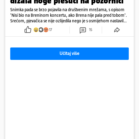
dizala noge plešući na pozornici
Snimka pada se brzo pojavila na društvenim mrežama, s opisom
'Nisi bio na Breninom koncertu, ako Brena nije pala pred tobom'.
Srećom, pjevačica se nije ozlijedila nego je s osmijehom nastavila
pjevati
17
15
Učitaj više