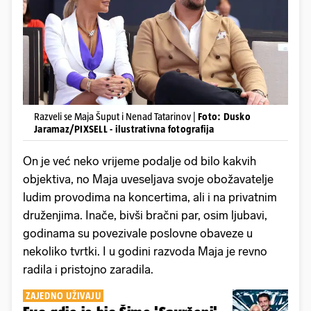
Razveli se Maja Šuput i Nenad Tatarinov |
Foto: Dusko
Jaramaz/PIXSELL - ilustrativna fotografija
On je već neko vrijeme podalje od bilo kakvih
objektiva, no Maja uveseljava svoje obožavatelje
ludim provodima na koncertima, ali i na privatnim
druženjima. Inače, bivši bračni par, osim ljubavi,
godinama su povezivale poslovne obaveze u
nekoliko tvrtki. I u godini razvoda Maja je revno
radila i pristojno zaradila.
ZAJEDNO UŽIVAJU