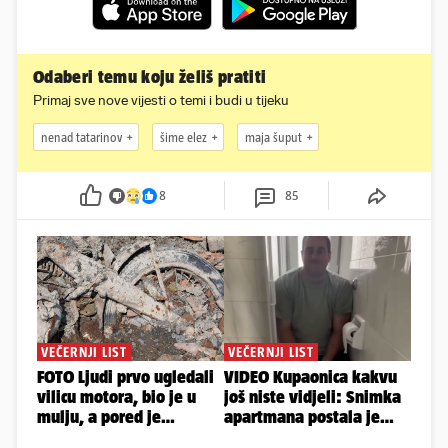
Odaberi temu koju želiš pratiti
Primaj sve nove vijesti o temi i budi u tijeku
nenad tatarinov
šime elez
maja šuput
8
85