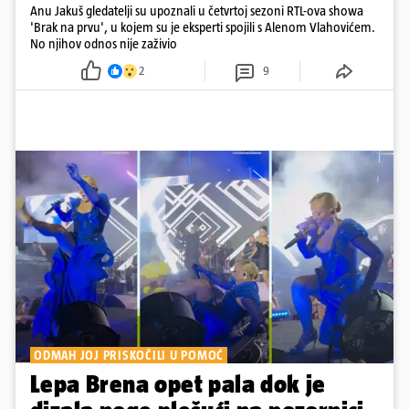
Anu Jakuš gledatelji su upoznali u četvrtoj sezoni RTL-ova showa
'Brak na prvu', u kojem su je eksperti spojili s Alenom Vlahovićem.
No njihov odnos nije zaživio
2
9
ODMAH JOJ PRISKOČILI U POMOĆ
Lepa Brena opet pala dok je