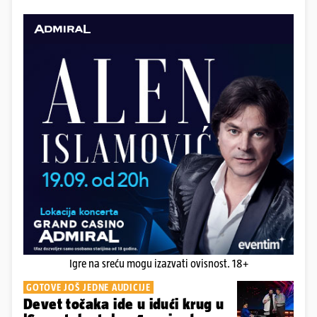
Igre na sreću mogu izazvati ovisnost. 18+
GOTOVE JOŠ JEDNE AUDICIJE
Devet točaka ide u idući krug u