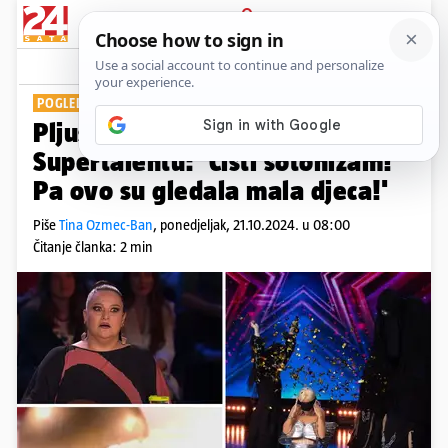
PRIJAVA
Show
Komentari
26
POGLEDAJTE VIDEO
Pljušte kritike na ovu točku u
Supertalentu: 'Čisti sotonizam!
Pa ovo su gledala mala djeca!'
Piše
Tina Ozmec-Ban
,
ponedjeljak, 21.10.2024. u 08:00
Čitanje članka: 2 min