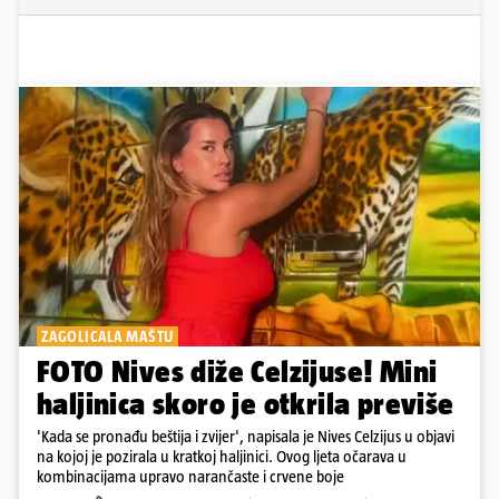
ZAGOLICALA MAŠTU
FOTO Nives diže Celzijuse! Mini
haljinica skoro je otkrila previše
'Kada se pronađu beštija i zvijer', napisala je Nives Celzijus u objavi
na kojoj je pozirala u kratkoj haljinici. Ovog ljeta očarava u
kombinacijama upravo narančaste i crvene boje