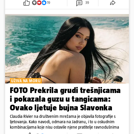
19
39
UŽIVA NA MORU
FOTO Prekrila grudi trešnjicama
i pokazala guzu u tangicama:
Ovako ljetuje bujna Slavonka
Claudia Rivier na društvenim mrežama je objavila fotografije s
ljetovanja. Kako navodi, odmara na Jadranu, i to u oskudnim
kombinacijama koje nisu ostavile njene pratitelje ravnodušnima