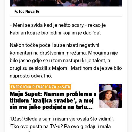
Foto: Nova Tv
- Meni se sviđa kad je nešto scary - rekao je
Fabijan koji je bio jedini koji im je dao 'da'.
Nakon točke počeli su se nizati negativni
komentari na društvenim mrežama. Mnogima nije
bilo jasno gdje se u tom nastupu krije talent, a
drugi su se složili s Majom i Martinom da je sve bilo
naprosto odvratno.
ENERGIČNA PJEVAČICA ZA 24SATA
Maja Šuput: Nemam problema s
titulom 'kraljica svadbe', a moj
sin me jako podsjeća na tatu...
'Užas! Gledala sam i nisam vjerovala što vidim!',
'Tko ovo pušta na TV-u? Pa ovo gledaju i mala