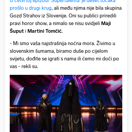
U četvrtoj epizodi 'Supertalenta' je devet točaka
prošlo u drugi krug
, ali među njima nije bila skupina
Gozd Strahov iz Slovenije. Oni su publici priredili
pravi horor show, a nimalo se nisu svidjeli
Maji
Šuput
i
Martini Tomčić.
- Mi smo vaša najstrašnija noćna mora. Živimo u
slovenskim šumama, biramo duše po cijelom
svijetu, dođite se igrati s nama ili ćemo mi doći po
vas - rekli su.