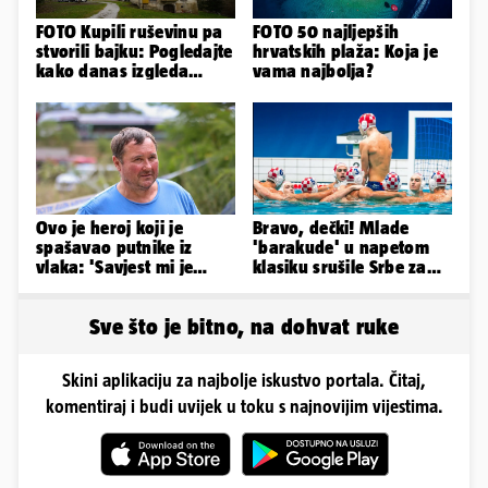
FOTO Kupili ruševinu pa
FOTO 50 najljepših
stvorili bajku: Pogledajte
hrvatskih plaža: Koja je
kako danas izgleda
vama najbolja?
dvorac u Zagorju
Ovo je heroj koji je
Bravo, dečki! Mlade
spašavao putnike iz
'barakude' u napetom
vlaka: 'Savjest mi je
klasiku srušile Srbe za
nalagala da to
finale Svjetskog
napravim...'
prvenstva
Sve što je bitno, na dohvat ruke
Skini aplikaciju za najbolje iskustvo portala. Čitaj,
komentiraj i budi uvijek u toku s najnovijim vijestima.