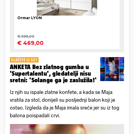
SLAŽETE LI SE?
ANKETA Bez zlatnog gumba u
'Supertalentu', gledatelji nisu
sretni: 'Solange ga je zaslužila!'
Iz njih su ispale zlatne konfete, a kada se Maja
vratila za stol, donijeli su posljednji balon koji je
ostao. Izgleda da je Maja imala sreće jer su iz tog
balona poispadali crvi.