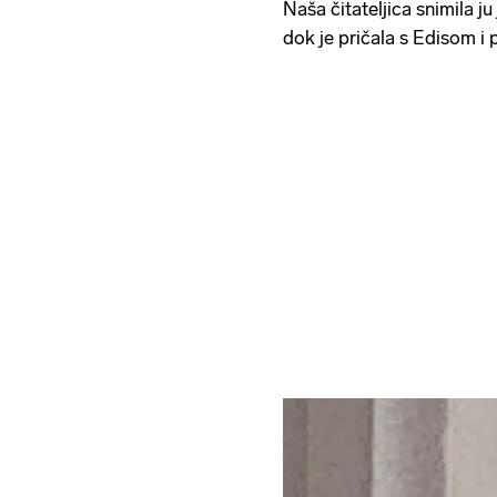
Naša čitateljica snimila ju
dok je pričala s Edisom i 