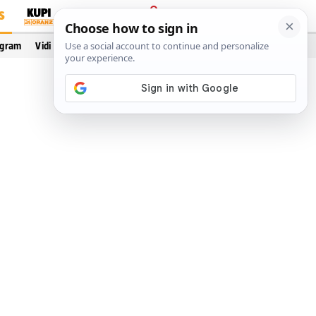
S
PRIJAVA
ogram
Vidi još…