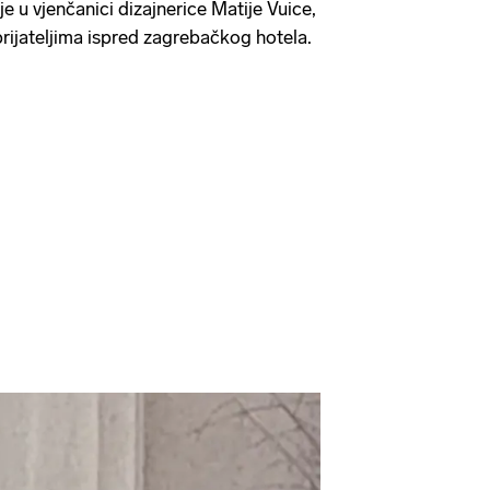
 je u vjenčanici dizajnerice Matije Vuice,
prijateljima ispred zagrebačkog hotela.