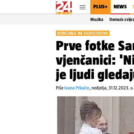
PLUS+
NEWS
Muzika
Domaće zvije
VJENČANJE NA SILVESTROVO
Prve fotke Sa
vjenčanici: 'N
je ljudi gleda
Piše
Ivana Prkačin
,
nedjelja, 31.12.2023. u