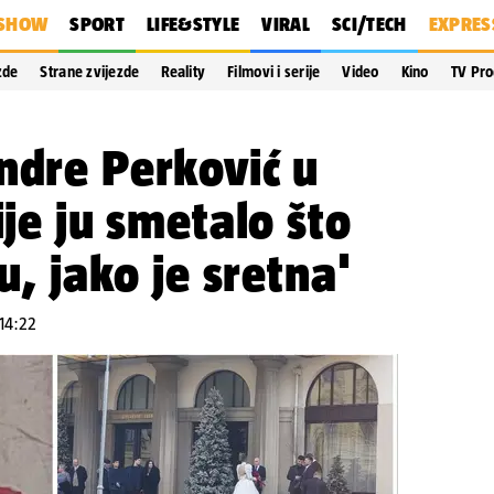
SHOW
SPORT
LIFE&STYLE
VIRAL
SCI/TECH
EXPRES
zde
Strane zvijezde
Reality
Filmovi i serije
Video
Kino
TV Pr
ndre Perković u
ije ju smetalo što
ju, jako je sretna'
 14:22