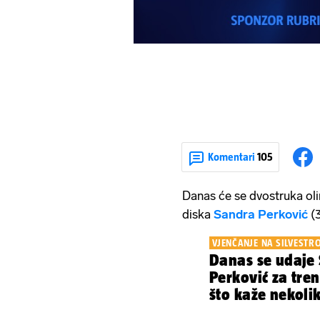
Komentari
105
Danas će se dvostruka oli
diska
Sandra Perković
(3
VJENČANJE NA SILVESTR
Danas se udaje
Perković za tren
što kaže nekolik
vjenčanja...