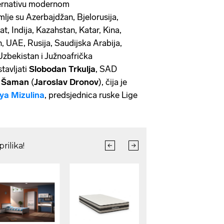
lternativu modernom
mlje su Azerbajdžan, Bjelorusija,
t, Indija, Kazahstan, Katar, Kina,
, UAE, Rusija, Saudijska Arabija,
Uzbekistan i Južnoafrička
tavljati
Slobodan Trkulja
, SAD
u
Šaman
(
Jaroslav Dronov
), čija je
ya Mizulina
, predsjednica ruske Lige