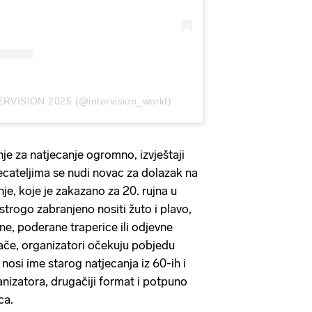
ERVISION 2025 (@intervision_world)
nje za natjecanje ogromno, izvještaji
jecateljima se nudi novac za dolazak na
je, koje je zakazano za 20. rujna u
strogo zabranjeno nositi žuto i plavo,
ne, poderane traperice ili odjevne
ače, organizatori očekuju pobjedu
 nosi ime starog natjecanja iz 60-ih i
anizatora, drugačiji format i potpuno
ca.