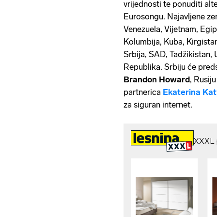
vrijednosti te ponuditi a
Eurosongu.
Najavljene ze
Venezuela, Vijetnam, Egipa
Kolumbija, Kuba, Kirgistan
Srbija, SAD, Tadžikistan, 
Republika. Srbiju će preds
Brandon Howard
, Rusij
partnerica
E
katerina Kat
za siguran internet.