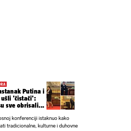
ORA
astanak Putina i
šli 'čistači':
 sve obrisali...
nosnoj konferenciji istaknuo kako
ti tradicionalne, kulturne i duhovne