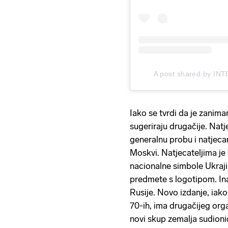
A post shared by INT
Iako se tvrdi da je zanima
sugeriraju drugačije. Nat
generalnu probu i natjecan
Moskvi. Natjecateljima je 
nacionalne simbole Ukraji
predmete s logotipom. In
Rusije. Novo izdanje, iako
70-ih, ima drugačijeg org
novi skup zemalja sudioni