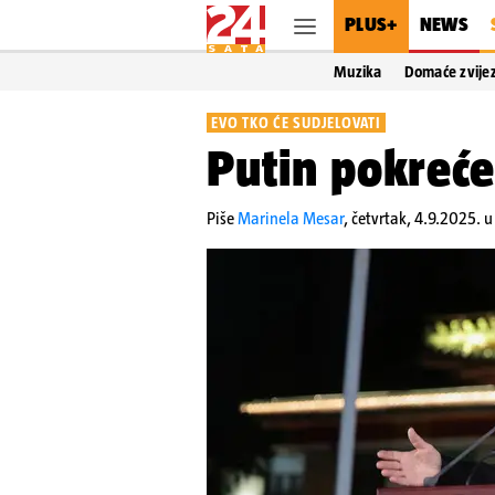
PLUS+
NEWS
Muzika
Domaće zvije
EVO TKO ĆE SUDJELOVATI
Putin pokreće 
Piše
Marinela Mesar
,
četvrtak, 4.9.2025. u