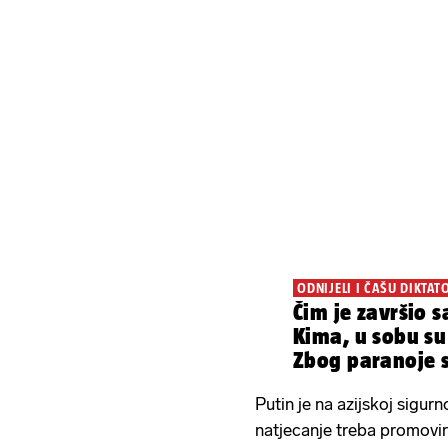
ODNIJELI I ČAŠU DIKTAT
Čim je završio s
Kima, u sobu su u
Zbog paranoje su
Putin je na azijskoj sigur
natjecanje treba promovira