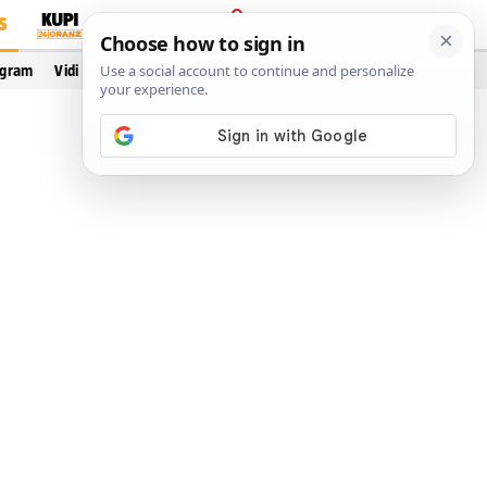
S
PRIJAVA
ogram
Vidi još…