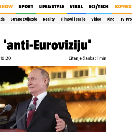
SHOW
SPORT
LIFE&STYLE
VIRAL
SCI/TECH
EXPRES
zde
Strane zvijezde
Reality
Filmovi i serije
Video
Kino
TV Pr
'anti-Euroviziju'
 10:20
Čitanje članka: 1 min