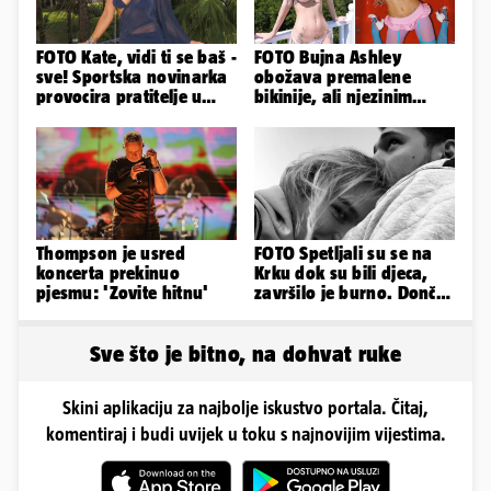
FOTO Kate, vidi ti se baš -
FOTO Bujna Ashley
sve! Sportska novinarka
obožava premalene
provocira pratitelje u
bikinije, ali njezinim
oskudnim haljinama
fanovima to uopće ne
smeta
Thompson je usred
FOTO Spetljali su se na
koncerta prekinuo
Krku dok su bili djeca,
pjesmu: 'Zovite hitnu'
završilo je burno. Dončić
i Anamaria u novoj fazi
Sve što je bitno, na dohvat ruke
Skini aplikaciju za najbolje iskustvo portala. Čitaj,
komentiraj i budi uvijek u toku s najnovijim vijestima.