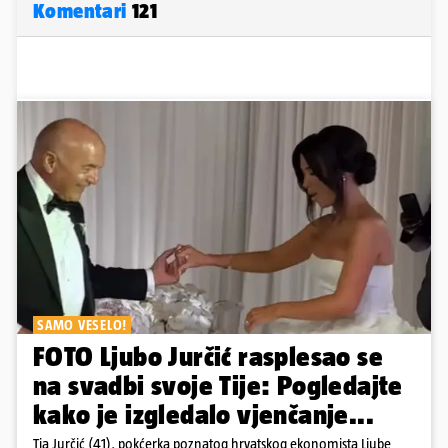
Komentari
121
SAMO VESELO!
FOTO Ljubo Jurčić rasplesao se
na svadbi svoje Tije: Pogledajte
kako je izgledalo vjenčanje...
Tia Jurčić (41), pokćerka poznatog hrvatskog ekonomista Ljube