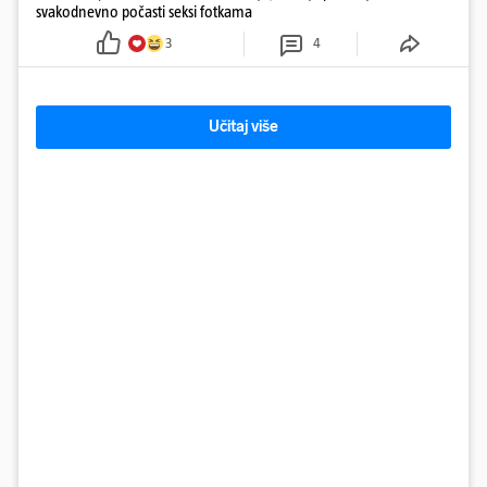
svakodnevno počasti seksi fotkama
3
4
Učitaj više