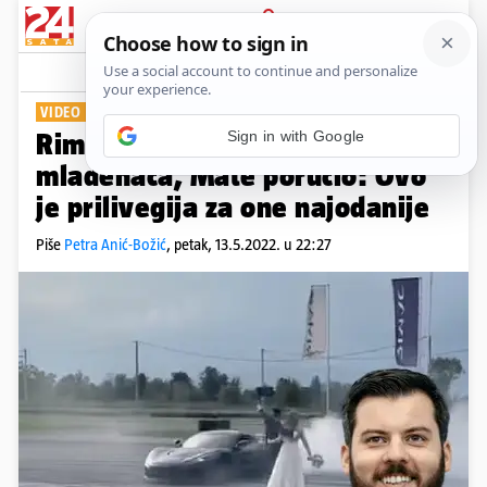
PRIJAVA
Show
Komentari
121
VIDEO POSTAO HIT
Sign in with Google
Rimčeva Nevera driftala oko
mladenaca, Mate poručio: Ovo
je prilivegija za one najodanije
Piše
Petra Anić-Božić
,
petak, 13.5.2022. u 22:27