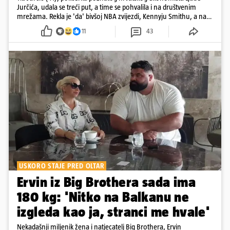
Jurčića, udala se treći put, a time se pohvalila i na društvenim
mrežama. Rekla je 'da' bivšoj NBA zvijezdi, Kennyju Smithu, a na
snimkama i fotografijama je pokazala vesele trenutke s vjenčanja
11
43
USKORO STAJE PRED OLTAR
Ervin iz Big Brothera sada ima
180 kg: 'Nitko na Balkanu ne
izgleda kao ja, stranci me hvale'
Nekadašnji miljenik žena i natjecatelj Big Brothera, Ervin