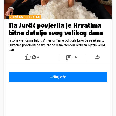
VJENČANJE U SAD-U
Tia Jurčić povjerila je Hrvatima
bitne detalje svog velikog dana
Iako je vjenčanje bilo u Americi, Tia je odlučila kako će se ekipa iz
Hrvatske pobrinuti da sve prođe u savršenom redu za njezin veliki
dan
4
16
Učitaj više