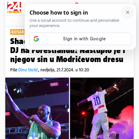
PRIJAVA
Show
Komentari
16
KOŠARKAŠKA LEGENDA
Shaquille O'Neal 'zakucao' kao
DJ na Forestlandu: Nastupio je i
njegov sin u Modrićevom dresu
Piše
Dino Stošić
,
nedjelja, 21.7.2024. u 10:20