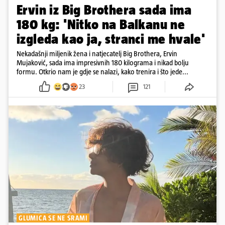
Ervin iz Big Brothera sada ima
180 kg: 'Nitko na Balkanu ne
izgleda kao ja, stranci me hvale'
Nekadašnji miljenik žena i natjecatelj Big Brothera, Ervin
Mujaković, sada ima impresivnih 180 kilograma i nikad bolju
formu. Otkrio nam je gdje se nalazi, kako trenira i što jede...
23
121
GLUMICA SE NE SRAMI