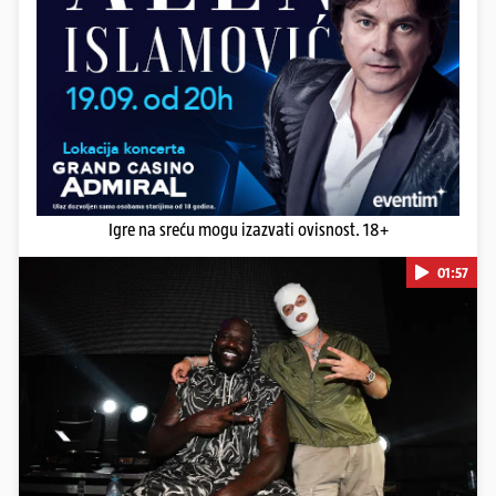
Igre na sreću mogu izazvati ovisnost. 18+
01:57
Pokretanje videa...