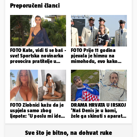
Preporučeni članci
FOTO Kate, vidi ti se baš -
FOTO Prije 11 godina
sve! Sportska novinarka
pjevala je himnu na
provocira pratitelje u
mimohodu, evo kako
oskudnim haljinama
danas izgleda Mia
Negovetić
FOTO Zlobnici kažu da je
DRAMA HRVATA U IRSKOJ
uspjela samo zbog
'Naš Denis je u komi,
ljepote: 'U poslu mi ide
žele ga skinuti s aparata!
jer imam strategiju'
Molim vas, pomozite'
Sve što je bitno, na dohvat ruke