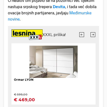
O'Nealov tim pojavio se na pozornici već tijekom
nastupa srpskog trepera
Devita
, i tada već dobila
ovacije brojnih partijanera, javljaju
Međimurske
novine
.