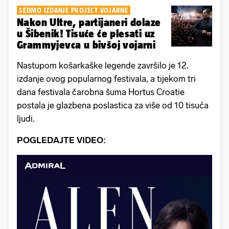
SEDMO IZDANJE PROJECT VOJARNE
Nakon Ultre, partijaneri dolaze
u Šibenik! Tisuće će plesati uz
Grammyjevca u bivšoj vojarni
Nastupom košarkaške legende završilo je 12.
izdanje ovog popularnog festivala, a tijekom tri
dana festivala čarobna šuma Hortus Croatie
postala je glazbena poslastica za više od 10 tisuća
ljudi.
POGLEDAJTE VIDEO: