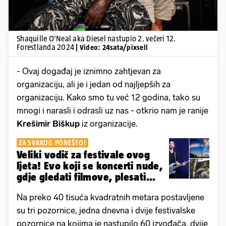
Shaquille O'Neal aka Diesel nastupio 2. večeri 12.
Forestlanda 2024
| Video: 24sata/pixsell
- Ovaj događaj je iznimno zahtjevan za
organizaciju, ali je i jedan od najljepših za
organizaciju. Kako smo tu već 12 godina, tako su
mnogi i narasli i odrasli uz nas - otkrio nam je ranije
Krešimir Biškup
iz organizacije.
ZA SVAKOG PONEŠTO!
Veliki vodič za festivale ovog
ljeta! Evo koji se koncerti nude,
gdje gledati filmove, plesati...
Na preko 40 tisuća kvadratnih metara postavljene
su tri pozornice, jedna dnevna i dvije festivalske
pozornice na kojima je nastupilo 60 izvođača, dvije