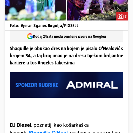
7
Foto: Vjeran Zganec Rogulja/PIXSELL
Dodaj 24sata među omiljene izvore na Googleu
Shaquille je obukao dres na kojem je pisalo O'Nealović s
brojem 34, a taj broj imao je na dresu tijekom briljantne
karijere u Los Angeles Lakersima
DJ Diesel
, poznatiji kao košarkaška
legenda
Shaquille O'Neal
, nastupila je prvi put na